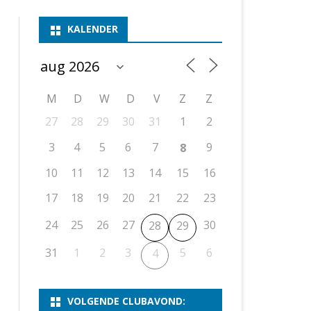
ASSEN 1
BSSK ASSEN
DEELNEMERSLIJST 2026
2026
B
KALENDER
ASSEN 2
ASSEN I
OPEN DRENTSE TOERNOOIEN
UITSLAGEN 2025
WEEKENDTOERNOOI
G
ASSEN 3
ASSEN II
KNSB-COMPETITIE
VERSLAG 2024
JEUGDTOERNOOI
E
NOSBO-BEKER
NOSBO-COMPETITIE
OPEN
P
M
D
W
D
V
Z
Z
UITSLAGEN 2024
RAPIDTOERNOOI
27
28
29
30
31
1
2
KNSB-JEUGDCOMPETITIE
T/M 1900
UITSLAGEN 2023
3
4
5
6
7
9
8
T/M 1700
10
11
12
13
14
15
16
17
18
19
20
21
22
23
ERS VAN SCHAAKCLUB
24
25
26
27
30
28
29
31
1
2
3
5
6
4
VOLGENDE CLUBAVOND: