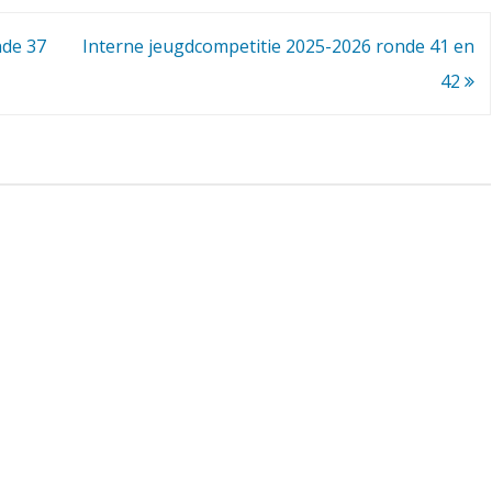
j
nde 37
Interne jeugdcompetitie 2025-2026 ronde 41 en
e
42
u
g
d
c
o
m
p
e
t
i
t