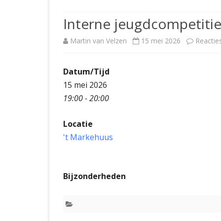
JUBILEUMBIJEENKOMST
KNSB-COMP
Interne jeugdcompetiti
JUBILEUMVIERKAMPEN
UITSLAGEN
NOSBO-CO
Martin van Velzen
15 mei 2026
Reactie
INTERNE C
Datum/Tijd
15 mei 2026
19:00 - 20:00
Locatie
't Markehuus
Bijzonderheden