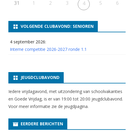
e
31
1
2
3
5
6
4
2
3
VOLGENDE CLUBAVOND: SENIOREN
e
4 september 2026:
n
Interne competitie 2026-2027 ronde 1.1
2
4
–
JEUGDCLUBAVOND
A
Iedere vrijdagavond, met uitzondering van schoolvakanties
F
en Goede Vrijdag, is er van 19:00 tot 20:00 jeugdclubavond.
Voor meer informatie zie
G
de jeugdpagina
.
E
EERDERE BERICHTEN
L