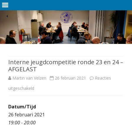
Ga
direct
naar
de
Interne jeugdcompetitie ronde 23 en 24 –
inhoud
AFGELAST
Martin van Velzen
26 februari 2021
Reacties
uitgeschakeld
v
o
Datum/Tijd
o
26 februari 2021
r
19:00 - 20:00
I