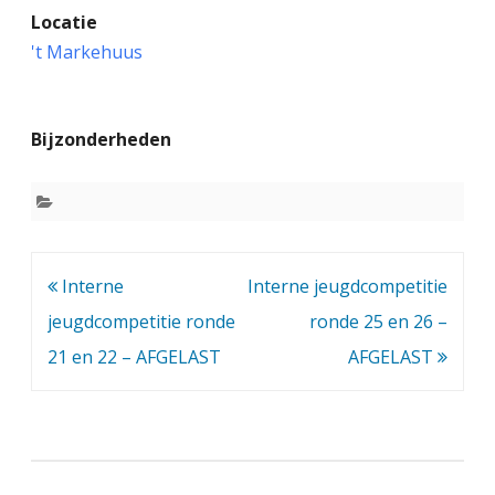
Locatie
n
't Markehuus
t
e
Bijzonderheden
r
n
e
j
Bericht
Interne
Interne jeugdcompetitie
e
navigatie
jeugdcompetitie ronde
ronde 25 en 26 –
u
21 en 22 – AFGELAST
AFGELAST
g
d
c
o