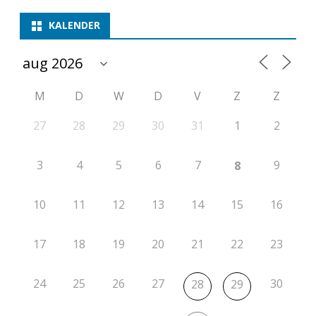
m
KALENDER
p
e
M
D
W
D
V
Z
Z
t
i
27
28
29
30
31
1
2
t
3
4
5
6
7
9
8
i
e
10
11
12
13
14
15
16
r
17
18
19
20
21
22
23
o
n
24
25
26
27
30
28
29
d