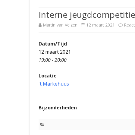
JUBILEUMBIJEENKOMST
KNSB-COMP
Interne jeugdcompetiti
JUBILEUMVIERKAMPEN
UITSLAGEN
NOSBO-CO
Martin van Velzen
12 maart 2021
React
INTERNE C
Datum/Tijd
12 maart 2021
19:00 - 20:00
Locatie
't Markehuus
Bijzonderheden