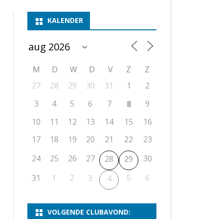
ASSEN 1
BSSK ASSEN
DEELNEMERSLIJST 2026
2026
B
KALENDER
ASSEN 2
ASSEN I
OPEN DRENTSE TOERNOOIEN
UITSLAGEN 2025
WEEKENDTOERNOOI
G
ASSEN 3
ASSEN II
KNSB-COMPETITIE
VERSLAG 2024
JEUGDTOERNOOI
E
NOSBO-BEKER
NOSBO-COMPETITIE
OPEN
P
M
D
W
D
V
Z
Z
UITSLAGEN 2024
RAPIDTOERNOOI
27
28
29
30
31
1
2
KNSB-JEUGDCOMPETITIE
T/M 1900
UITSLAGEN 2023
3
4
5
6
7
9
8
T/M 1700
10
11
12
13
14
15
16
17
18
19
20
21
22
23
ERS VAN SCHAAKCLUB
24
25
26
27
30
28
29
31
1
2
3
5
6
4
VOLGENDE CLUBAVOND: