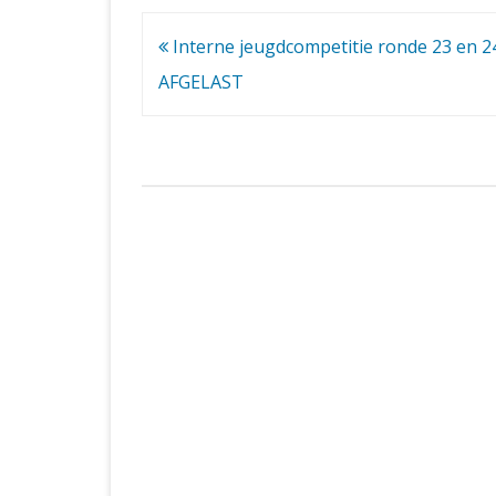
Bericht
Interne jeugdcompetitie ronde 23 en 2
navigatie
AFGELAST