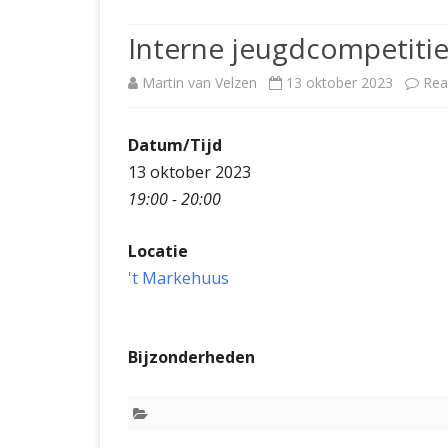
JUBILEUMBIJEENKOMST
KNSB-COMP
Interne jeugdcompetitie
JUBILEUMVIERKAMPEN
UITSLAGEN
NOSBO-CO
Martin van Velzen
13 oktober 2023
Rea
INTERNE C
Datum/Tijd
13 oktober 2023
19:00 - 20:00
Locatie
't Markehuus
Bijzonderheden