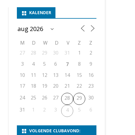
ASSEN 1
BSSK ASSEN
DEELNEMERSLIJST 2026
2026
B
KALENDER
ASSEN 2
ASSEN I
OPEN DRENTSE TOERNOOIEN
UITSLAGEN 2025
WEEKENDTOERNOOI
G
ASSEN 3
ASSEN II
KNSB-COMPETITIE
VERSLAG 2024
JEUGDTOERNOOI
E
NOSBO-BEKER
NOSBO-COMPETITIE
OPEN
P
M
D
W
D
V
Z
Z
UITSLAGEN 2024
RAPIDTOERNOOI
27
28
29
30
31
1
2
KNSB-JEUGDCOMPETITIE
T/M 1900
UITSLAGEN 2023
3
4
5
6
8
9
7
T/M 1700
10
11
12
13
14
15
16
17
18
19
20
21
22
23
ERS VAN SCHAAKCLUB
24
25
26
27
30
28
29
31
1
2
3
5
6
4
VOLGENDE CLUBAVOND: