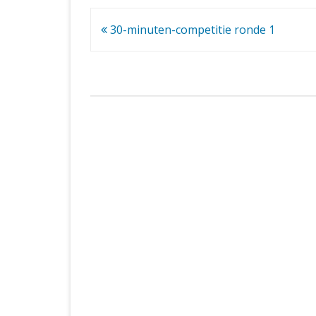
Bericht
30-minuten-competitie ronde 1
navigatie