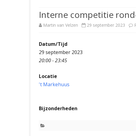
JUBILEUMBIJEENKOMST
KNSB-COMP
Interne competitie rond
JUBILEUMVIERKAMPEN
UITSLAGEN
NOSBO-CO
Martin van Velzen
29 september 2023
INTERNE C
Datum/Tijd
29 september 2023
20:00 - 23:45
Locatie
't Markehuus
Bijzonderheden