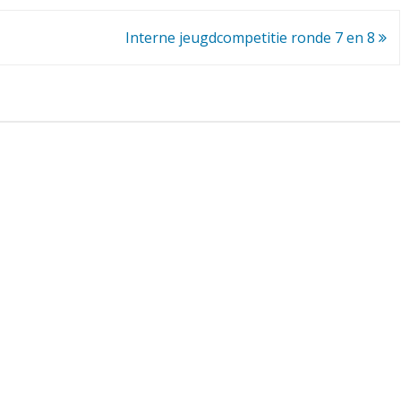
c
Interne jeugdcompetitie ronde 7 en 8
o
m
p
e
t
i
t
i
e
r
o
n