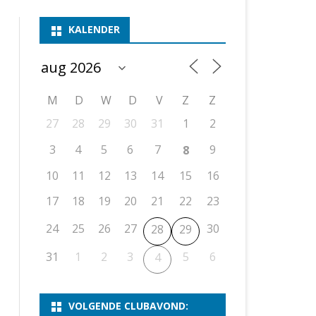
ASSEN 1
BSSK ASSEN
DEELNEMERSLIJST 2026
2026
B
KALENDER
ASSEN 2
ASSEN I
OPEN DRENTSE TOERNOOIEN
UITSLAGEN 2025
WEEKENDTOERNOOI
G
ASSEN 3
ASSEN II
KNSB-COMPETITIE
VERSLAG 2024
JEUGDTOERNOOI
E
NOSBO-BEKER
NOSBO-COMPETITIE
OPEN
P
M
D
W
D
V
Z
Z
UITSLAGEN 2024
RAPIDTOERNOOI
27
28
29
30
31
1
2
KNSB-JEUGDCOMPETITIE
T/M 1900
UITSLAGEN 2023
3
4
5
6
7
9
8
T/M 1700
10
11
12
13
14
15
16
17
18
19
20
21
22
23
ERS VAN SCHAAKCLUB
24
25
26
27
30
28
29
31
1
2
3
5
6
4
VOLGENDE CLUBAVOND: