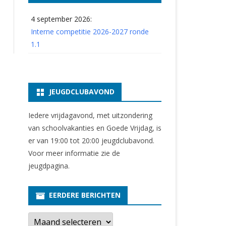
4 september 2026:
Interne competitie 2026-2027 ronde
1.1
JEUGDCLUBAVOND
Iedere vrijdagavond, met uitzondering
van schoolvakanties en Goede Vrijdag, is
er van 19:00 tot 20:00 jeugdclubavond.
Voor meer informatie zie
de
jeugdpagina
.
EERDERE BERICHTEN
E
e