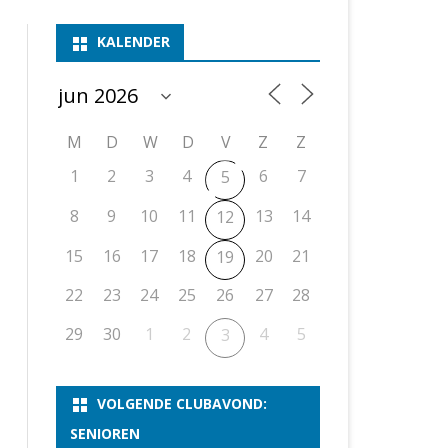
ASSEN 1
BSSK ASSEN
DEELNEMERSLIJST 2026
2026
B
KALENDER
ASSEN 2
ASSEN I
OPEN DRENTSE TOERNOOIEN
UITSLAGEN 2025
WEEKENDTOERNOOI
G
ASSEN 3
ASSEN II
KNSB-COMPETITIE
VERSLAG 2024
JEUGDTOERNOOI
E
NOSBO-BEKER
NOSBO-COMPETITIE
OPEN
P
M
D
W
D
V
Z
Z
UITSLAGEN 2024
RAPIDTOERNOOI
1
2
3
4
6
7
5
KNSB-JEUGDCOMPETITIE
T/M 1900
UITSLAGEN 2023
8
9
10
11
13
14
12
T/M 1700
15
16
17
18
20
21
19
22
23
24
25
26
27
28
ERS VAN SCHAAKCLUB
29
30
1
2
4
5
3
VOLGENDE CLUBAVOND:
SENIOREN