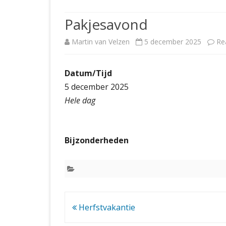
JUBILEUMBIJEENKOMST
KNSB-COMP
Pakjesavond
JUBILEUMVIERKAMPEN
UITSLAGEN
NOSBO-CO
Martin van Velzen
5 december 2025
Re
INTERNE C
Datum/Tijd
5 december 2025
Hele dag
Bijzonderheden
Bericht
Herfstvakantie
navigatie