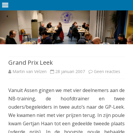
Ga
direct
naar
de
Grand Prix Leek
inhoud
Martin van Velzen
28 januari 2007
Geen reacties
o
p
Vanuit Assen gingen we met vier deelnemers aan de
G
NB-training, de hoofdtrainer en twee
r
ouders/begeleiders in twee auto’s naar de GP-Leek.
a
We kwamen niet met vier prijzen terug. In zijn poule
kwam Gertjan Haan tot een gedeelde tweede plaats
n
(=derde prijs). In de hoogste poule behaalde