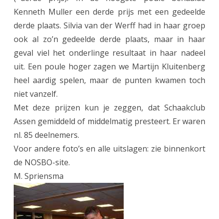
d
Kenneth Muller een derde prijs met een gedeelde
P
derde plaats. Silvia van der Werff had in haar groep
r
ook al zo’n gedeelde derde plaats, maar in haar
geval viel het onderlinge resultaat in haar nadeel
i
uit. Een poule hoger zagen we Martijn Kluitenberg
x
heel aardig spelen, maar de punten kwamen toch
L
niet vanzelf.
e
Met deze prijzen kun je zeggen, dat Schaakclub
Assen gemiddeld of middelmatig presteert. Er waren
e
nl. 85 deelnemers.
k
Voor andere foto’s en alle uitslagen: zie binnenkort
de NOSBO-site.
M. Spriensma