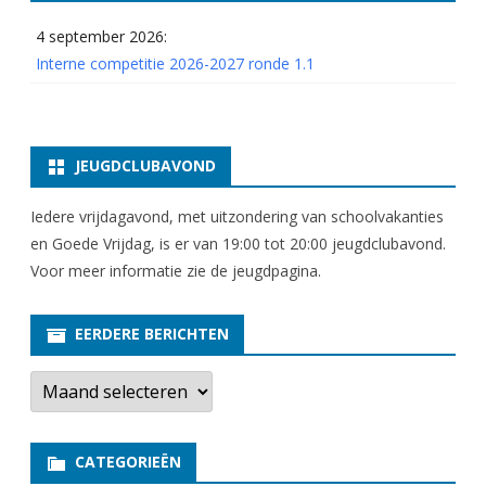
4 september 2026:
Interne competitie 2026-2027 ronde 1.1
JEUGDCLUBAVOND
Iedere vrijdagavond, met uitzondering van schoolvakanties
en Goede Vrijdag, is er van 19:00 tot 20:00 jeugdclubavond.
Voor meer informatie zie
de jeugdpagina
.
EERDERE BERICHTEN
E
e
r
d
e
CATEGORIEËN
r
e