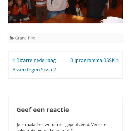
Grand Prix
Bericht
Bizarre nederlaag
Bijprogramma BSSK
navigatie
Assen tegen Sissa 2
Geef een reactie
Je e-mailadres wordt niet gepubliceerd.
Vereiste
velden zijn gemarkeerd met
*