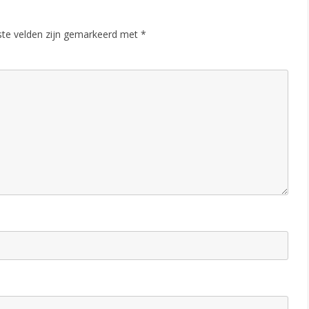
m
ste velden zijn gemarkeerd met
*
m
a
B
S
S
K