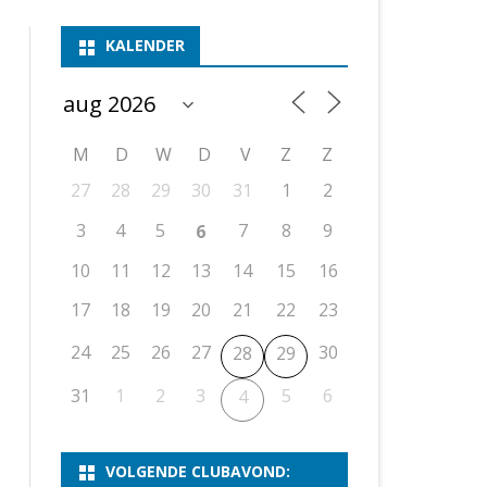
ASSEN 1
BSSK ASSEN
DEELNEMERSLIJST 2026
2026
B
KALENDER
ASSEN 2
ASSEN I
OPEN DRENTSE TOERNOOIEN
UITSLAGEN 2025
WEEKENDTOERNOOI
G
ASSEN 3
ASSEN II
KNSB-COMPETITIE
VERSLAG 2024
JEUGDTOERNOOI
E
NOSBO-BEKER
NOSBO-COMPETITIE
OPEN
P
M
D
W
D
V
Z
Z
UITSLAGEN 2024
RAPIDTOERNOOI
27
28
29
30
31
1
2
KNSB-JEUGDCOMPETITIE
T/M 1900
UITSLAGEN 2023
3
4
5
7
8
9
6
T/M 1700
10
11
12
13
14
15
16
17
18
19
20
21
22
23
ERS VAN SCHAAKCLUB
24
25
26
27
30
28
29
31
1
2
3
5
6
4
VOLGENDE CLUBAVOND: