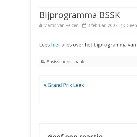
JUBILEUMBIJEENKOMST
KNSB-COMP
Bijprogramma BSSK
JUBILEUMVIERKAMPEN
UITSLAGEN
NOSBO-CO
Martin van Velzen
3 februari 2007
Geen
INTERNE C
Lees
hier
alles over het bijprogramma va
Basisschoolschaak
Bericht
Grand Prix Leek
navigatie
Geef een reactie