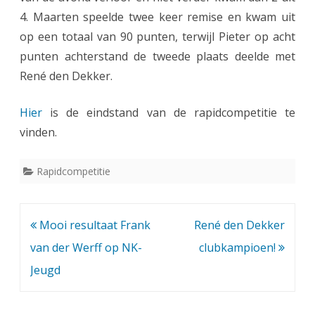
t
4. Maarten speelde twee keer remise en kwam uit
e
op een totaal van 90 punten, terwijl Pieter op acht
n
punten achterstand de tweede plaats deelde met
René den Dekker.
D
i
Hier
is de eindstand van de rapidcompetitie te
j
vinden.
k
Rapidcompetitie
s
t
r
Bericht
Mooi resultaat Frank
René den Dekker
navigatie
van der Werff op NK-
clubkampioen!
a
Jeugd
w
i