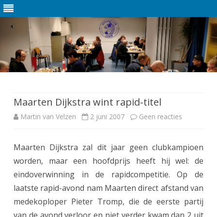
Ga
direct
naar
de
Maarten Dijkstra wint rapid-titel
inhoud
Martin van Velzen
2 juni 2007
Geen reacties
o
p
Maarten Dijkstra zal dit jaar geen clubkampioen
M
worden, maar een hoofdprijs heeft hij wel: de
a
eindoverwinning in de rapidcompetitie. Op de
a
laatste rapid-avond nam Maarten direct afstand van
medekoploper Pieter Tromp, die de eerste partij
r
van de avond verloor en niet verder kwam dan 2 uit