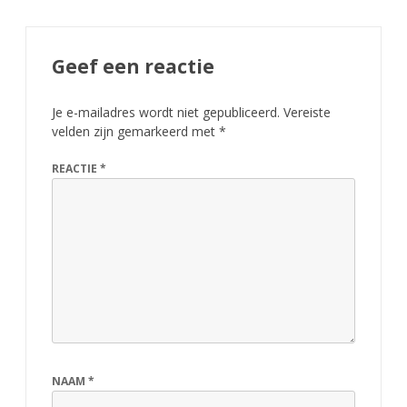
n
t
Geef een reactie
r
a
Je e-mailadres wordt niet gepubliceerd.
Vereiste
velden zijn gemarkeerd met
*
p
i
REACTIE
*
d
-
t
i
t
e
NAAM
*
l