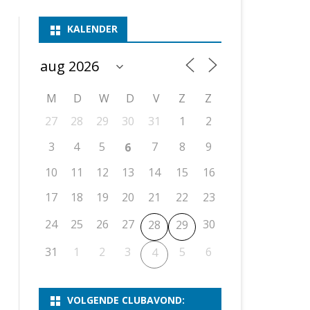
ASSEN 1
BSSK ASSEN
DEELNEMERSLIJST 2026
2026
B
KALENDER
ASSEN 2
ASSEN I
OPEN DRENTSE TOERNOOIEN
UITSLAGEN 2025
WEEKENDTOERNOOI
G
ASSEN 3
ASSEN II
KNSB-COMPETITIE
VERSLAG 2024
JEUGDTOERNOOI
E
NOSBO-BEKER
NOSBO-COMPETITIE
OPEN
P
M
D
W
D
V
Z
Z
UITSLAGEN 2024
RAPIDTOERNOOI
27
28
29
30
31
1
2
KNSB-JEUGDCOMPETITIE
T/M 1900
UITSLAGEN 2023
3
4
5
7
8
9
6
T/M 1700
10
11
12
13
14
15
16
17
18
19
20
21
22
23
ERS VAN SCHAAKCLUB
24
25
26
27
30
28
29
31
1
2
3
5
6
4
VOLGENDE CLUBAVOND: