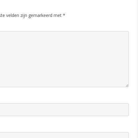
a
ste velden zijn gemarkeerd met
*
a
r
t
2
0
0
8