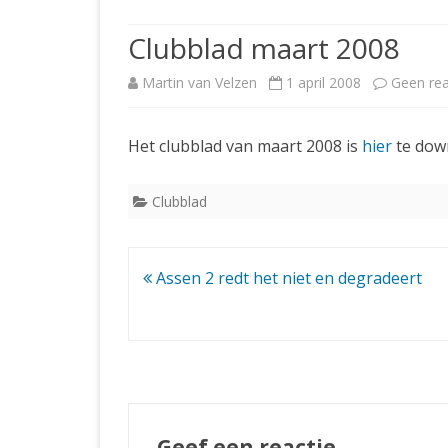
JUBILEUMBIJEENKOMST
KNSB-COMP
Clubblad maart 2008
JUBILEUMVIERKAMPEN
UITSLAGEN
NOSBO-CO
Martin van Velzen
1 april 2008
Geen rea
INTERNE C
Het clubblad van maart 2008 is
hier
te dow
Clubblad
Bericht
Assen 2 redt het niet en degradeert
navigatie
Geef een reactie