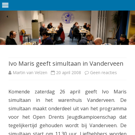
Ga
direct
naar
de
Ivo Maris geeft simultaan in Vanderveen
inhoud
Martin van Velzen
20 april 2008
Geen reacties
o
p
Komende zaterdag 26 april geeft Ivo Maris
I
simultaan in het warenhuis Vanderveen. De
v
simultaan maakt onderdeel uit van het programma
o
voor het Open Drents Jeugdkampioenschap dat
tegelijkertijd gehouden wordt bij Vanderveen. De
M
simultaan start om 11.30 uur. Liefhebbers worden