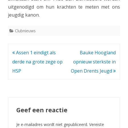
a
uitgenodigd om hun krachten te meten met ons
r
jeugdig kanon.
i
Clubnieuws
s
g
e
Bericht
Assen 1 eindigt als
Bauke Hoogland
e
navigatie
derde na grote zege op
opnieuw sterkste in
HSP
Open Drents Jeugd
f
t
s
i
Geef een reactie
m
u
Je e-mailadres wordt niet gepubliceerd.
Vereiste