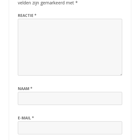
velden zijn gemarkeerd met
*
l
t
REACTIE
*
a
a
n
i
n
V
NAAM
*
a
n
d
E-MAIL
*
e
r