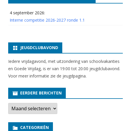
4 september 2026:
Interne competitie 2026-2027 ronde 1.1
JEUGDCLUBAVOND
Iedere vrijdagavond, met uitzondering van schoolvakanties
en Goede Vrijdag, is er van 19:00 tot 20:00 jeugdclubavond.
Voor meer informatie zie
de jeugdpagina
.
EERDERE BERICHTEN
E
e
r
d
e
CATEGORIEËN
r