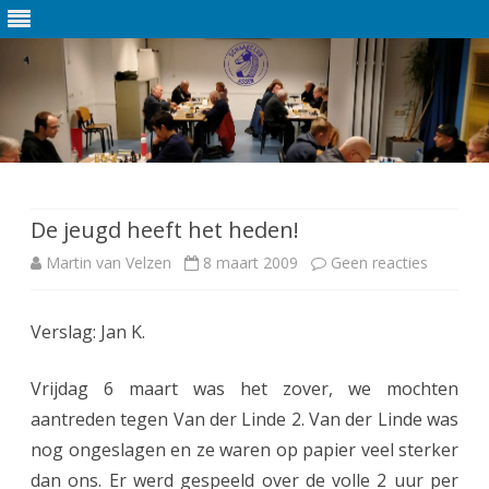
Ga
direct
naar
de
De jeugd heeft het heden!
inhoud
Martin van Velzen
8 maart 2009
Geen reacties
o
p
Verslag: Jan K.
D
e
Vrijdag 6 maart was het zover, we mochten
j
aantreden tegen Van der Linde 2. Van der Linde was
nog ongeslagen en ze waren op papier veel sterker
e
dan ons. Er werd gespeeld over de volle 2 uur per