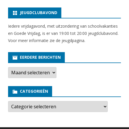
JEUGDCLUBAVOND
Iedere vrijdagavond, met uitzondering van schoolvakanties
en Goede Vrijdag, is er van 19:00 tot 20:00 jeugdclubavond.
Voor meer informatie zie
de jeugdpagina
.
EERDERE BERICHTEN
E
e
r
d
e
CATEGORIEËN
r
e
b
C
e
a
r
t
i
e
c
g
h
o