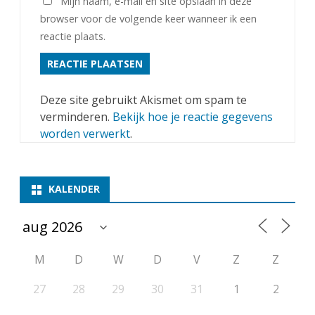
Mijn naam, e-mail en site opslaan in deze
browser voor de volgende keer wanneer ik een
reactie plaats.
Deze site gebruikt Akismet om spam te
verminderen.
Bekijk hoe je reactie gegevens
worden verwerkt
.
KALENDER
M
D
W
D
V
Z
Z
27
28
29
30
31
1
2