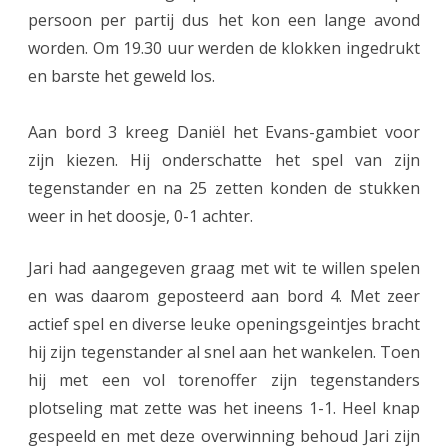
u
persoon per partij dus het kon een lange avond
g
worden. Om 19.30 uur werden de klokken ingedrukt
d
en barste het geweld los.
h
Aan bord 3 kreeg Daniël het Evans-gambiet voor
e
zijn kiezen. Hij onderschatte het spel van zijn
e
tegenstander en na 25 zetten konden de stukken
f
weer in het doosje, 0-1 achter.
t
Jari had aangegeven graag met wit te willen spelen
h
en was daarom geposteerd aan bord 4. Met zeer
e
actief spel en diverse leuke openingsgeintjes bracht
hij zijn tegenstander al snel aan het wankelen. Toen
t
hij met een vol torenoffer zijn tegenstanders
h
plotseling mat zette was het ineens 1-1. Heel knap
e
gespeeld en met deze overwinning behoud Jari zijn