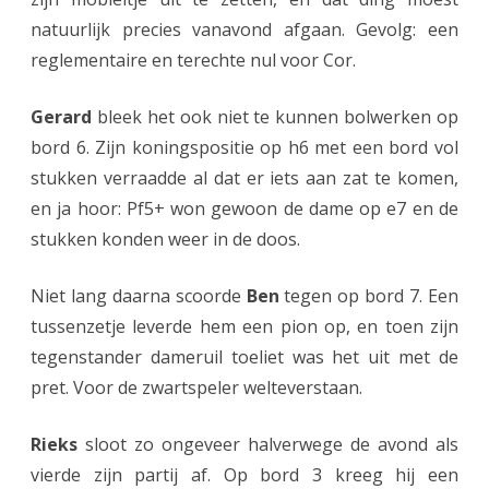
natuurlijk precies vanavond afgaan. Gevolg: een
n
reglementaire en terechte nul voor Cor.
t
e
Gerard
bleek het ook niet te kunnen bolwerken op
bord 6. Zijn koningspositie op h6 met een bord vol
n
stukken verraadde al dat er iets aan zat te komen,
l
en ja hoor: Pf5+ won gewoon de dame op e7 en de
i
stukken konden weer in de doos.
g
Niet lang daarna scoorde
Ben
tegen op bord 7. Een
g
tussenzetje leverde hem een pion op, en toen zijn
e
tegenstander dameruil toeliet was het uit met de
n
pret. Voor de zwartspeler welteverstaan.
i
Rieks
sloot zo ongeveer halverwege de avond als
n
vierde zijn partij af. Op bord 3 kreeg hij een