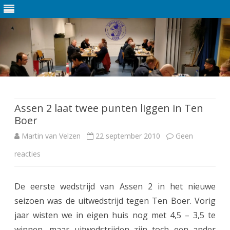
Ga
direct
naar
de
Assen 2 laat twee punten liggen in Ten
inhoud
Boer
Martin van Velzen
22 september 2010
Geen
reacties
o
p
De eerste wedstrijd van Assen 2 in het nieuwe
A
seizoen was de uitwedstrijd tegen Ten Boer. Vorig
s
jaar wisten we in eigen huis nog met 4,5 – 3,5 te
s
winnen, maar uitwedstrijden zijn toch een ander