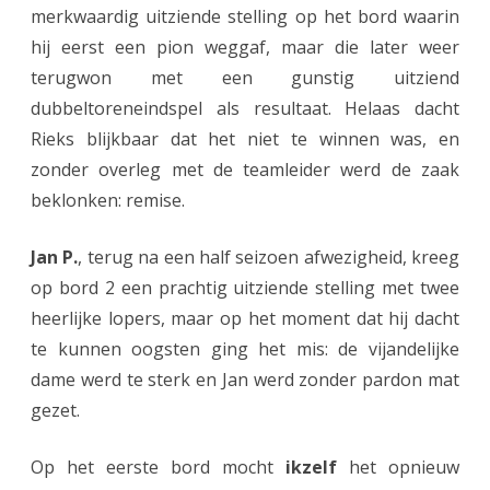
T
merkwaardig uitziende stelling op het bord waarin
e
hij eerst een pion weggaf, maar die later weer
terugwon met een gunstig uitziend
n
dubbeltoreneindspel als resultaat. Helaas dacht
B
Rieks blijkbaar dat het niet te winnen was, en
o
zonder overleg met de teamleider werd de zaak
e
beklonken: remise.
r
Jan P.
, terug na een half seizoen afwezigheid, kreeg
op bord 2 een prachtig uitziende stelling met twee
heerlijke lopers, maar op het moment dat hij dacht
te kunnen oogsten ging het mis: de vijandelijke
dame werd te sterk en Jan werd zonder pardon mat
gezet.
Op het eerste bord mocht
ikzelf
het opnieuw