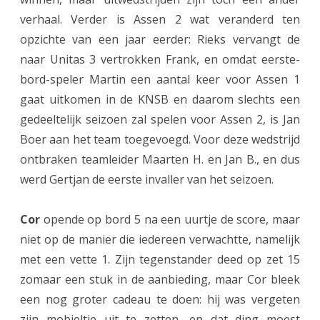
verhaal. Verder is Assen 2 wat veranderd ten
e
opzichte van een jaar eerder: Rieks vervangt de
n
naar Unitas 3 vertrokken Frank, en omdat eerste-
2
bord-speler Martin een aantal keer voor Assen 1
l
gaat uitkomen in de KNSB en daarom slechts een
gedeeltelijk seizoen zal spelen voor Assen 2, is Jan
a
Boer aan het team toegevoegd. Voor deze wedstrijd
a
ontbraken teamleider Maarten H. en Jan B., en dus
t
werd Gertjan de eerste invaller van het seizoen.
t
Cor
opende op bord 5 na een uurtje de score, maar
w
niet op de manier die iedereen verwachtte, namelijk
e
met een vette 1. Zijn tegenstander deed op zet 15
e
zomaar een stuk in de aanbieding, maar Cor bleek
p
een nog groter cadeau te doen: hij was vergeten
zijn mobieltje uit te zetten, en dat ding moest
u