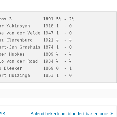
tas 3            1891 5½ - 2½
r Yakinsyah     1918 1  - 0

e van der Velde 1947 1  - 0

t Clarenburg    1921 ½  - ½

rt-Jan Grashuis 1874 1  - 0

er Hupkes       1809 ½  - ½

o van der Raad  1934 ½  - ½

 Bleeker        1869 0  - 1

NSB-
Balend bekerteam blundert bar en boos