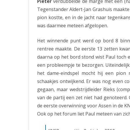
Pieter
verdubbelde de marge met een (naa
Tegenstander Aldert-Jan Grashuis maakte i
pion kostte, en in de jacht naar tegenkans
was daarmee meteen afgelopen.
Het winnende punt werd op bord 8 binn
rentree maakte. De eerste 13 zetten kwame
daarna op het bord stond wist Paul toch 
een probleempje te bezorgen. Uiteindelij
het dame-eindspel mocht hij een pion 
schaakjes ontwijkend. Er was nog even c
gegaan, maar wedstrijdleider Rieks (comp
van de partij een zet niet had genoteerd.
de eerste overwinning voor Assen in de KN
Ook op het forum liet Paul meteen van zic