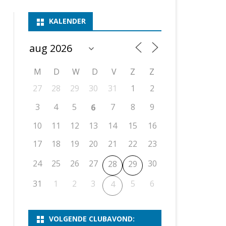
ASSEN 1
BSSK ASSEN
DEELNEMERSLIJST 2026
2026
B
KALENDER
ASSEN 2
ASSEN I
OPEN DRENTSE TOERNOOIEN
UITSLAGEN 2025
WEEKENDTOERNOOI
G
ASSEN 3
ASSEN II
KNSB-COMPETITIE
VERSLAG 2024
JEUGDTOERNOOI
E
NOSBO-BEKER
NOSBO-COMPETITIE
OPEN
P
M
D
W
D
V
Z
Z
UITSLAGEN 2024
RAPIDTOERNOOI
27
28
29
30
31
1
2
KNSB-JEUGDCOMPETITIE
T/M 1900
UITSLAGEN 2023
3
4
5
7
8
9
6
T/M 1700
10
11
12
13
14
15
16
17
18
19
20
21
22
23
ERS VAN SCHAAKCLUB
24
25
26
27
30
28
29
31
1
2
3
5
6
4
VOLGENDE CLUBAVOND: