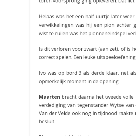
toren voorsprong ging opleveren. Dat liet
Helaas was het een half uurtje later weer 
verwikkelingen was hij een pion achter 
wist te ruilen was het pionneneindspel ver
Is dit verloren voor zwart (aan zet), of is
correct spelen. Een leuke uitspeeloefening
Ivo was op bord 3 als derde klaar, net al
opmerkelijk moment in de opening:
Maarten
bracht daarna het tweede volle 
verdediging van tegenstander Wytse van 
Van der Velde ook nog in tijdnood raakte
besluit.