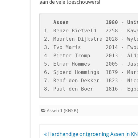
aan de vele toeschouwers!
   Assen            1980 - Uni
1. Renze Rietveld   2258 - Kawa
2. Maarten Dijkstra 2028 - Wyts
3. Ivo Maris        2014 - Ewou
4. Pieter Tromp     2013 - Alde
5. Elmar Hommes     2005 - Jasp
6. Sjoerd Homminga  1879 - Mari
7. René den Dekker  1823 - Nico
Assen 1 (KNSB)
Bericht
Hardhandige ontgroening Assen in K