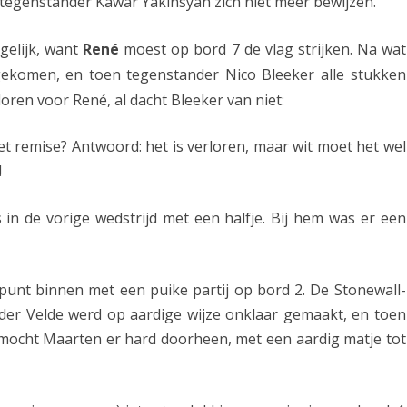
 tegenstander Kawar Yakinsyah zich niet meer bewijzen.
B
gelijk, want
René
moest op bord 7 de vlag strijken. Na wat
-
gekomen, en toen tegenstander Nico Bleeker alle stukken
o
loren voor René, al dacht Bleeker van niet:
v
 het remise? Antwoord: het is verloren, maar wit moet het wel
e
!
r
w
s in de vorige wedstrijd met een halfje. Bij hem was er een
i
n
punt binnen met een puike partij op bord 2. De Stonewall-
n
der Velde werd op aardige wijze onklaar gemaakt, en toen
i
 mocht Maarten er hard doorheen, met een aardig matje tot
n
g