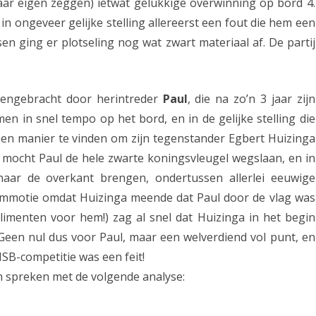
r eigen zeggen) ietwat gelukkige overwinning op bord 4.
v
n ongeveer gelijke stelling allereerst een fout die hem een
en ging er plotseling nog wat zwart materiaal af. De partij
o
o
r
engebracht door herintreder
Paul
, die na zo’n 3 jaar zijn
n in snel tempo op het bord, en in de gelijke stelling die
A
een manier te vinden om zijn tegenstander Egbert Huizinga
s
k mocht Paul de hele zwarte koningsvleugel wegslaan, en in
s
naar de overkant brengen, ondertussen allerlei eeuwige
e
ommotie omdat Huizinga meende dat Paul door de vlag was
limenten voor hem!) zag al snel dat Huizinga in het begin
n
 Geen nul dus voor Paul, maar een welverdiend vol punt, en
SB-competitie was een feit!
h spreken met de volgende analyse: