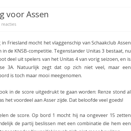
ETITIE
2025-2026
30-MINUTEN-COMPETITIE 2025-
KNSB-COMPETITIE
SNELSCHAAKKAMPIOENSCHAP
g voor Assen
2026
MPETITIE
2025-2026
2025-2026
NOSBO-COMPETITIE
NOTABENE-COMPETITIE 2025-
 reacties
o
OMPETITIES
2025-2026
RAPIDKAMPIOENSCHAP 2025-
HISTORIE
2026
p
2026
 in Friesland mocht het vlaggenschip van Schaakclub Assen
SNELSCHAAKKAMPIOENSCHAP
E
SPEELSCHEMA
JEUGD 2025-2026
n in de KNSB-competitie. Tegenstander Unitas 3 bestaat, nu
e
t deel uit spelers van het Unitas 4 van vorig seizoen, en is
KNSB-RATINGLIJST
SPEELSCHEMA JEUGD
r
se 3A. Natuurlijk zegt dat op zich niet veel, maar een
ERELIJST SENIOREN
KNSB-JEUGDRATINGLIJST
 bord is toch maar mooi meegenomen.
s
t
NEDERLANDSE
DEELNEM
 ook in de score uitgedrukt te gaan worden: Renze stond al
JEUGDKAMPIOENSCHAPPEN
ASSEN
e
het voordeel aan Asser zijde. Dat beloofde veel goeds!
ERELIJST JEUGD
K
len de score. Op bord 1 mocht hij na ongeveer 15 zetten
N
delijk de partij beslissen met een combinatie die hem een
S