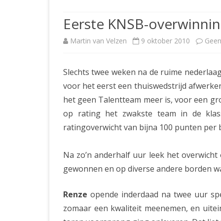
JUBILEUMBIJEENKOMST
KNSB-COMP
Eerste KNSB-overwinnin
JUBILEUMVIERKAMPEN
UITSLAGEN
NOSBO-CO
Martin van Velzen
9 oktober 2010
Geen
INTERNE C
Slechts twee weken na de ruime nederlaag
voor het eerst een thuiswedstrijd afwerke
het geen Talentteam meer is, voor een groo
op rating het zwakste team in de klas
ratingoverwicht van bijna 100 punten per
Na zo’n anderhalf uur leek het overwicht
gewonnen en op diverse andere borden was 
Renze
opende inderdaad na twee uur spe
zomaar een kwaliteit meenemen, en uitein