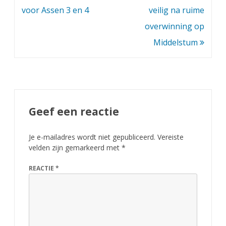
b
navigatie
voor Assen 3 en 4
veilig na ruime
l
overwinning op
a
Middelstum
d
m
a
a
Geef een reactie
r
Je e-mailadres wordt niet gepubliceerd.
Vereiste
t
velden zijn gemarkeerd met
*
2
REACTIE
*
0
1
1