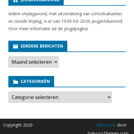
Iedere vrijdagavond, met uitzondering van schoolvakanties
en Goede Vrijdag, is er van 19:00 tot 20:00 jeugdclubavond.
Voor meer informatie zie
de jeugdpagina
.
EERDERE BERICHTEN
E
e
r
d
e
CATEGORIEËN
r
e
b
C
e
a
r
t
i
e
c
g
h
o
t
r
Copyright 2020
Ribosome
door
e
i
n
e
GalussoThemes.com