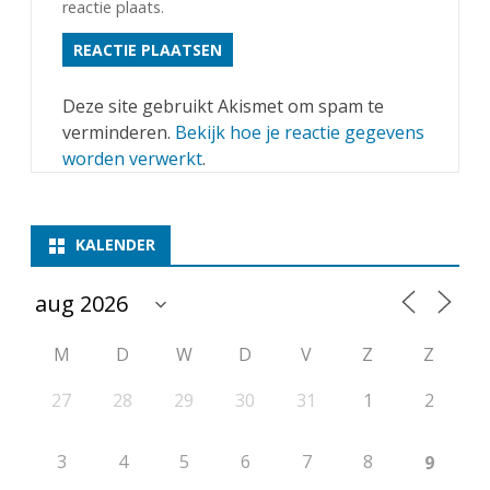
reactie plaats.
Deze site gebruikt Akismet om spam te
verminderen.
Bekijk hoe je reactie gegevens
worden verwerkt
.
KALENDER
M
D
W
D
V
Z
Z
27
28
29
30
31
1
2
3
4
5
6
7
8
9