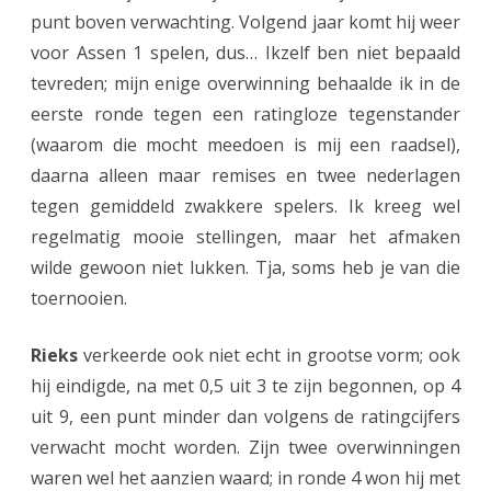
n
punt boven verwachting. Volgend jaar komt hij weer
a
voor Assen 1 spelen, dus… Ikzelf ben niet bepaald
tevreden; mijn enige overwinning behaalde ik in de
r
eerste ronde tegen een ratingloze tegenstander
e
(waarom die mocht meedoen is mij een raadsel),
n
daarna alleen maar remises en twee nederlagen
i
tegen gemiddeld zwakkere spelers. Ik kreeg wel
regelmatig mooie stellingen, maar het afmaken
n
wilde gewoon niet lukken. Tja, soms heb je van die
O
toernooien.
N
Rieks
verkeerde ook niet echt in grootse vorm; ook
K
hij eindigde, na met 0,5 uit 3 te zijn begonnen, op 4
uit 9, een punt minder dan volgens de ratingcijfers
verwacht mocht worden. Zijn twee overwinningen
waren wel het aanzien waard; in ronde 4 won hij met