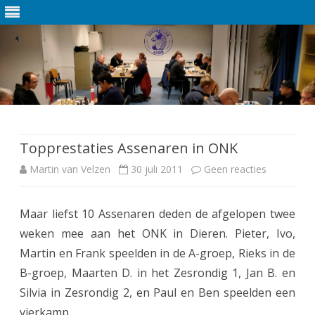
Ga
direct
naar
de
Topprestaties Assenaren in ONK
inhoud
Martin van Velzen
30 juli 2011
Geen reacties
o
p
Maar liefst 10 Assenaren deden de afgelopen twee
T
weken mee aan het ONK in Dieren. Pieter, Ivo,
o
Martin en Frank speelden in de A-groep, Rieks in de
p
B-groep, Maarten D. in het Zesrondig 1, Jan B. en
Silvia in Zesrondig 2, en Paul en Ben speelden een
p
vierkamp.