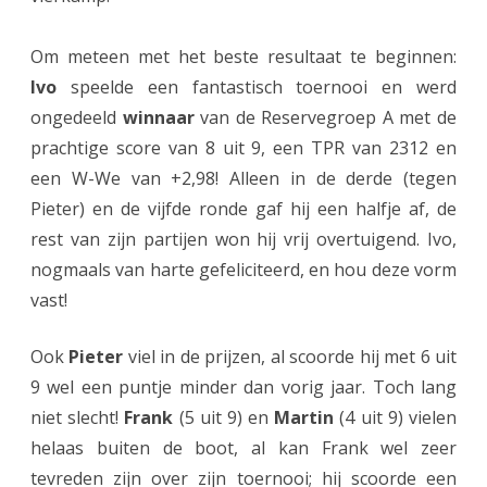
r
e
Om meteen met het beste resultaat te beginnen:
s
Ivo
speelde een fantastisch toernooi en werd
ongedeeld
winnaar
van de Reservegroep A met de
t
prachtige score van 8 uit 9, een TPR van 2312 en
a
een W-We van +2,98! Alleen in de derde (tegen
t
Pieter) en de vijfde ronde gaf hij een halfje af, de
i
rest van zijn partijen won hij vrij overtuigend. Ivo,
nogmaals van harte gefeliciteerd, en hou deze vorm
e
vast!
s
A
Ook
Pieter
viel in de prijzen, al scoorde hij met 6 uit
s
9 wel een puntje minder dan vorig jaar. Toch lang
niet slecht!
Frank
(5 uit 9) en
Martin
(4 uit 9) vielen
s
helaas buiten de boot, al kan Frank wel zeer
e
tevreden zijn over zijn toernooi; hij scoorde een