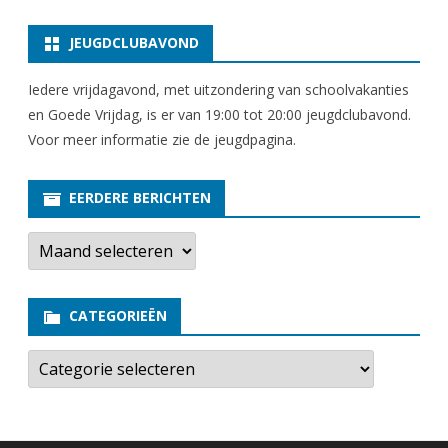
JEUGDCLUBAVOND
Iedere vrijdagavond, met uitzondering van schoolvakanties
en Goede Vrijdag, is er van 19:00 tot 20:00 jeugdclubavond.
Voor meer informatie zie
de jeugdpagina
.
EERDERE BERICHTEN
E
e
r
d
e
CATEGORIEËN
r
e
b
C
e
a
r
t
i
e
c
g
h
o