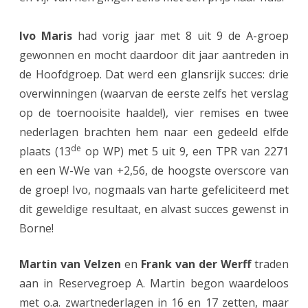
e
p
Ivo Maris
had vorig jaar met 8 uit 9 de A-groep
r
gewonnen en mocht daardoor dit jaar aantreden in
de Hoofdgroep. Dat werd een glansrijk succes: drie
e
overwinningen (waarvan de eerste zelfs het verslag
s
op de toernooisite haalde!), vier remises en twee
t
nederlagen brachten hem naar een gedeeld elfde
a
de
plaats (13
op WP) met 5 uit 9, een TPR van 2271
en een W-We van +2,56, de hoogste overscore van
t
de groep! Ivo, nogmaals van harte gefeliciteerd met
i
dit geweldige resultaat, en alvast succes gewenst in
e
Borne!
s
Martin van Velzen
en
Frank van der Werff
traden
A
aan in Reservegroep A. Martin begon waardeloos
s
met o.a. zwartnederlagen in 16 en 17 zetten, maar