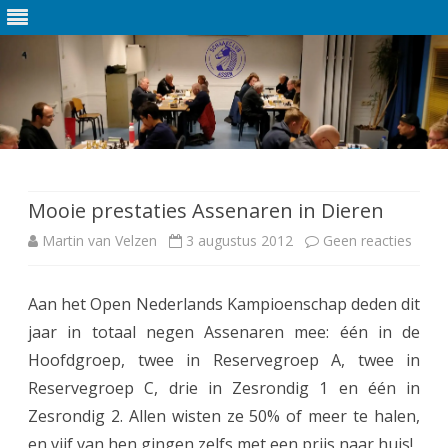
Ga
direct
naar
de
Mooie prestaties Assenaren in Dieren
inhoud
Martin van Velzen
3 augustus 2012
Geen reacties
o
p
Aan het Open Nederlands Kampioenschap deden dit
M
jaar in totaal negen Assenaren mee: één in de
o
Hoofdgroep, twee in Reservegroep A, twee in
o
Reservegroep C, drie in Zesrondig 1 en één in
Zesrondig 2. Allen wisten ze 50% of meer te halen,
i
en vijf van hen gingen zelfs met een prijs naar huis!