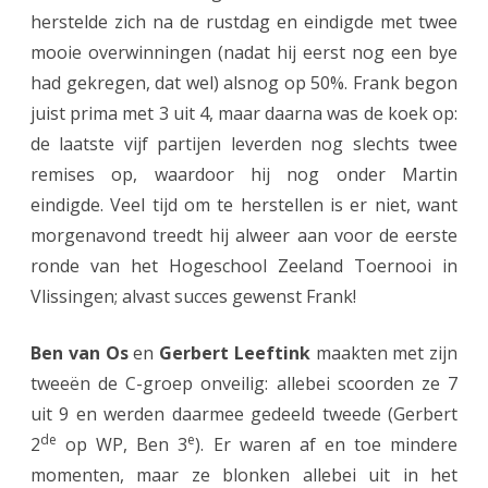
s
herstelde zich na de rustdag en eindigde met twee
e
mooie overwinningen (nadat hij eerst nog een bye
had gekregen, dat wel) alsnog op 50%. Frank begon
n
juist prima met 3 uit 4, maar daarna was de koek op:
a
de laatste vijf partijen leverden nog slechts twee
r
remises op, waardoor hij nog onder Martin
e
eindigde. Veel tijd om te herstellen is er niet, want
morgenavond treedt hij alweer aan voor de eerste
n
ronde van het Hogeschool Zeeland Toernooi in
i
Vlissingen; alvast succes gewenst Frank!
n
Ben van Os
en
Gerbert Leeftink
maakten met zijn
D
tweeën de C-groep onveilig: allebei scoorden ze 7
i
uit 9 en werden daarmee gedeeld tweede (Gerbert
e
de
e
2
op WP, Ben 3
). Er waren af en toe mindere
r
momenten, maar ze blonken allebei uit in het