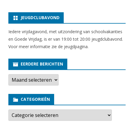
JEUGDCLUBAVOND
Iedere vrijdagavond, met uitzondering van schoolvakanties
en Goede Vrijdag, is er van 19:00 tot 20:00 jeugdclubavond.
Voor meer informatie zie
de jeugdpagina
.
EERDERE BERICHTEN
E
e
r
d
e
CATEGORIEËN
r
e
b
C
e
a
r
t
i
e
c
g