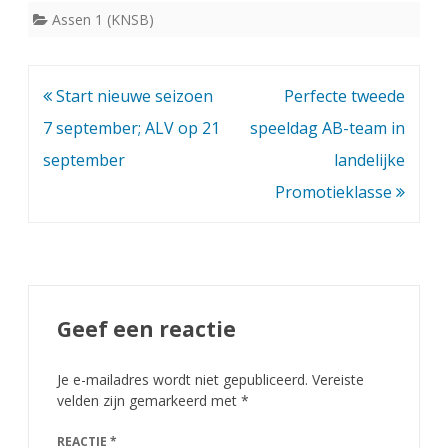
Assen 1 (KNSB)
Bericht
Start nieuwe seizoen
Perfecte tweede
navigatie
7 september; ALV op 21
speeldag AB-team in
september
landelijke
Promotieklasse
Geef een reactie
Je e-mailadres wordt niet gepubliceerd.
Vereiste
velden zijn gemarkeerd met
*
REACTIE
*