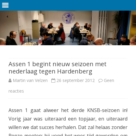
Ga
direct
naar
de
Assen 1 begint nieuw seizoen met
inhoud
nederlaag tegen Hardenberg
Martin van Velzen
26 september 2012
Geen
reacties
o
p
Assen 1 gaat alweer het derde KNSB-seizoen in!
A
Vorig jaar was uiteraard een topjaar, en uiteraard
s
willen we dat succes herhalen. Dat zal helaas zonder
s
Renze moeten; hij vond het weer tijd geworden om