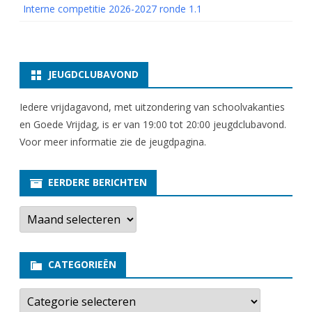
Interne competitie 2026-2027 ronde 1.1
JEUGDCLUBAVOND
Iedere vrijdagavond, met uitzondering van schoolvakanties
en Goede Vrijdag, is er van 19:00 tot 20:00 jeugdclubavond.
Voor meer informatie zie
de jeugdpagina
.
EERDERE BERICHTEN
E
e
r
d
e
CATEGORIEËN
r
e
b
C
e
a