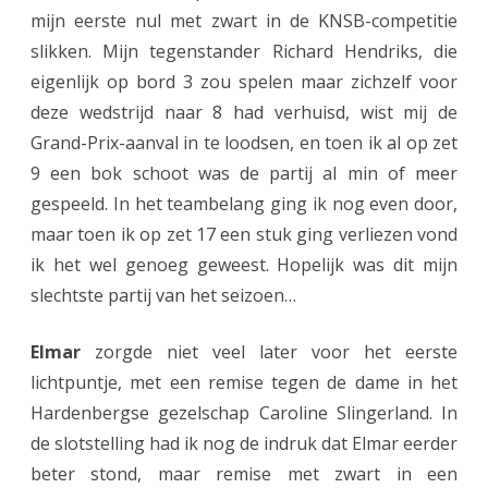
H
mijn eerste nul met zwart in de KNSB-competitie
slikken. Mijn tegenstander Richard Hendriks, die
a
eigenlijk op bord 3 zou spelen maar zichzelf voor
r
deze wedstrijd naar 8 had verhuisd, wist mij de
d
Grand-Prix-aanval in te loodsen, en toen ik al op zet
e
9 een bok schoot was de partij al min of meer
gespeeld. In het teambelang ging ik nog even door,
n
maar toen ik op zet 17 een stuk ging verliezen vond
b
ik het wel genoeg geweest. Hopelijk was dit mijn
e
slechtste partij van het seizoen…
r
Elmar
zorgde niet veel later voor het eerste
g
lichtpuntje, met een remise tegen de dame in het
Hardenbergse gezelschap Caroline Slingerland. In
de slotstelling had ik nog de indruk dat Elmar eerder
beter stond, maar remise met zwart in een