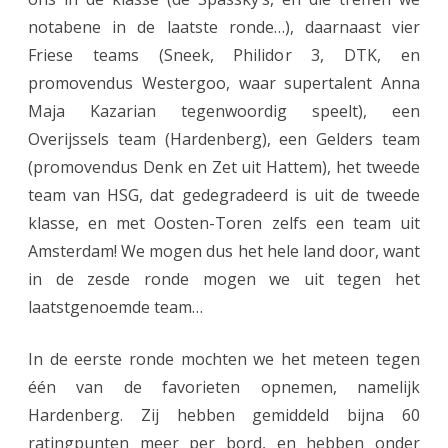
notabene in de laatste ronde…), daarnaast vier
w
Friese teams (Sneek, Philidor 3, DTK, en
s
promovendus Westergoo, waar supertalent Anna
e
Maja Kazarian tegenwoordig speelt), een
Overijssels team (Hardenberg), een Gelders team
i
(promovendus Denk en Zet uit Hattem), het tweede
z
team van HSG, dat gedegradeerd is uit de tweede
o
klasse, en met Oosten-Toren zelfs een team uit
e
Amsterdam! We mogen dus het hele land door, want
in de zesde ronde mogen we uit tegen het
n
laatstgenoemde team…
m
e
In de eerste ronde mochten we het meteen tegen
t
één van de favorieten opnemen, namelijk
Hardenberg. Zij hebben gemiddeld bijna 60
n
ratingpunten meer per bord, en hebben onder