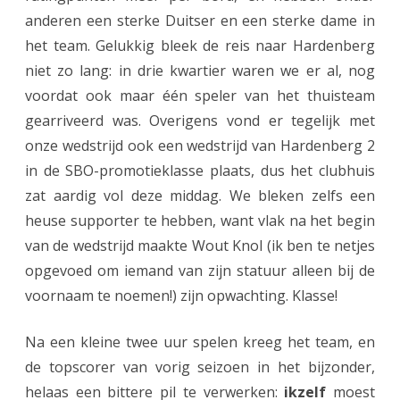
e
anderen een sterke Duitser en een sterke dame in
d
het team. Gelukkig bleek de reis naar Hardenberg
e
niet zo lang: in drie kwartier waren we er al, nog
voordat ook maar één speler van het thuisteam
r
gearriveerd was. Overigens vond er tegelijk met
l
onze wedstrijd ook een wedstrijd van Hardenberg 2
a
in de SBO-promotieklasse plaats, dus het clubhuis
a
zat aardig vol deze middag. We bleken zelfs een
heuse supporter te hebben, want vlak na het begin
g
van de wedstrijd maakte Wout Knol (ik ben te netjes
t
opgevoed om iemand van zijn statuur alleen bij de
e
voornaam te noemen!) zijn opwachting. Klasse!
g
Na een kleine twee uur spelen kreeg het team, en
e
de topscorer van vorig seizoen in het bijzonder,
n
helaas een bittere pil te verwerken:
ikzelf
moest