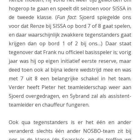
hogerop te gaan en speelt dit seizoen voor SISSA in
e
de tweede klasse. (
Fun fact
: Sjoerd spiegelde ons
n
voor dat Renze bij SISSA op bord 7 of 8 gaat spelen,
1
en daar waarschijnlijk zwakkere tegenstanders gaat
b
krijgen dan op bord 1 of 2 bij ons…) Daar staat
tegenover dat Frank nu officieel basisspeler is; vorig
e
jaar was hij op eigen initiatief eerste reserve, maar
g
deed toen ook al bijna iedere wedstrijd mee en was
i
met 7 uit 8 een belangrijke schakel in het team.
n
Verder heeft Pieter het teamleiderschap weer aan
Sjoerd overgedragen, en Sybrand zal als assistent-
t
teamleider en chauffeur fungeren.
n
i
Ook qua tegenstanders is er het één en ander
e
veranderd: slechts één ander NOSBO-team zit bij
ons in de klasse (de Spassky’s, en die treffen we
u