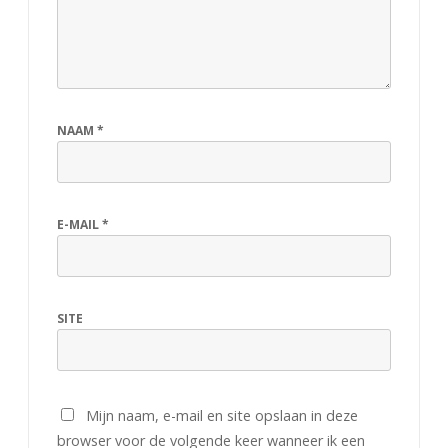
e
n
4
h
NAAM
*
a
a
l
E-MAIL
*
t
u
SITE
i
t
Mijn naam, e-mail en site opslaan in deze
browser voor de volgende keer wanneer ik een