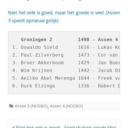
n
Niet het vele is goed, maar het goede is veel. (Assen
3
3 speelt opnieuw gelijk)
s
p
   Groningen 2         1490 - Assen 4   
1. Oswaldo Sield       1616 - Lukas Kosse
e
2. Paul Zilverberg     1473 - Cor van der
e
3. Broer Akkerboom     1429 - Jan Boer   
l
4. Wim Krijnen         1442 - Jacob Dijks
t
5. Aeilko Abel Merenga 1644 - Freek van d
o
p
Assen 3 (NOSBO)
,
Assen 4 (NOSBO)
n
i
Bericht
Niet het vele is goed,
Snelschaken: vierde titel
e