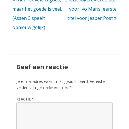
navigatie
maar het goede is veel.
voor Ivo Maris, eerste
u
(Assen 3 speelt
titel voor Jesper Post
w
opnieuw gelijk)
g
e
l
i
Geef een reactie
j
k
Je e-mailadres wordt niet gepubliceerd.
Vereiste
velden zijn gemarkeerd met
*
,
REACTIE
*
A
s
s