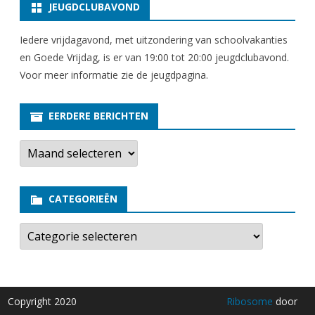
JEUGDCLUBAVOND
Iedere vrijdagavond, met uitzondering van schoolvakanties
en Goede Vrijdag, is er van 19:00 tot 20:00 jeugdclubavond.
Voor meer informatie zie
de jeugdpagina
.
EERDERE BERICHTEN
E
e
r
d
e
CATEGORIEËN
r
e
b
C
e
a
r
t
i
e
c
g
h
o
t
r
Copyright 2020
Ribosome
door
e
i
n