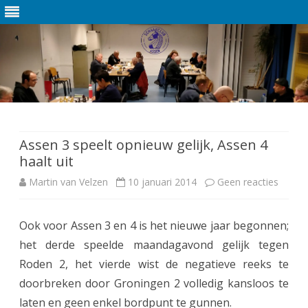
Ga
direct
naar
de
Assen 3 speelt opnieuw gelijk, Assen 4
inhoud
haalt uit
Martin van Velzen
10 januari 2014
Geen reacties
o
p
Ook voor Assen 3 en 4 is het nieuwe jaar begonnen;
A
het derde speelde maandagavond gelijk tegen
s
Roden 2, het vierde wist de negatieve reeks te
s
doorbreken door Groningen 2 volledig kansloos te
laten en geen enkel bordpunt te gunnen.
e