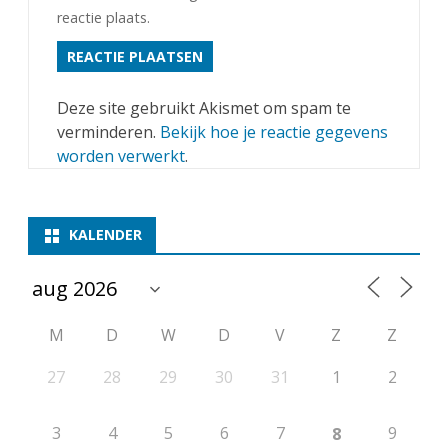
reactie plaats.
Deze site gebruikt Akismet om spam te
verminderen.
Bekijk hoe je reactie gegevens
worden verwerkt
.
KALENDER
M
D
W
D
V
Z
Z
27
28
29
30
31
1
2
3
4
5
6
7
9
8