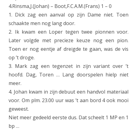
n
4.Rinsma,J.(Johan) – Boot,F.C.A.M.(Frans) 1 – 0
5
1. Dick zag een aanval op zijn Dame niet. Toen
k
schaakte men nog lang door.
2. Ik kwam een Loper tegen twee pionnen voor.
o
Later volgde met precieze keuze nog een pion.
p
Toen er nog eentje af dreigde te gaan, was de vis
l
op ’t droge.
o
3. Mark zag een tegenzet in zijn variant over ’t
hoofd. Dag, Toren … Lang doorspelen hielp niet
p
meer.
e
4. Johan kwam in zijn debuut een handvol materiaal
r
voor. Om plm. 23.00 uur was ’t aan bord 4 ook mooi
a
geweest.
Niet meer gedeeld eerste dus. Dat scheelt 1 MP en 1
f
bp …
n