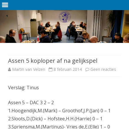
Ga
direct
naar
de
Assen 5 koploper af na gelijkspel
inhoud
Martin van Velzen
8 februari 2014
Geen reacties
o
p
Verslag: Tinus
A
s
Assen 5 – DAC 3 2 – 2
s
1.Hoogendijk,M.(Mark) – Groothof,J.P.(Jan) 0 – 1
2.Sloots,D.(Dick) – Hofstee,H.H.(Harrie) 0 – 1
e
3.Spriensma,M.(Martinus)- Vries de,E.(Elle) 1 – 0