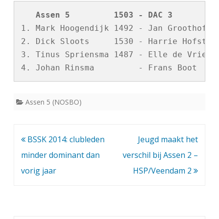
a
   Assen 5         1503 - DAC 3         
g
1. Mark Hoogendijk 1492 - Jan Groothof   
e
2. Dick Sloots     1530 - Harrie Hofstee 
3. Tinus Spriensma 1487 - Elle de Vries  
l
i
j
Assen 5 (NOSBO)
k
s
Bericht
BSSK 2014: clubleden
Jeugd maakt het
p
navigatie
minder dominant dan
verschil bij Assen 2 –
e
vorig jaar
HSP/Veendam 2
l