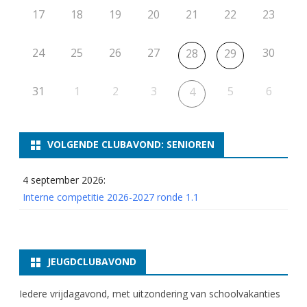
17
18
19
20
21
22
23
24
25
26
27
30
28
29
31
1
2
3
5
6
4
VOLGENDE CLUBAVOND: SENIOREN
4 september 2026:
Interne competitie 2026-2027 ronde 1.1
JEUGDCLUBAVOND
Iedere vrijdagavond, met uitzondering van schoolvakanties