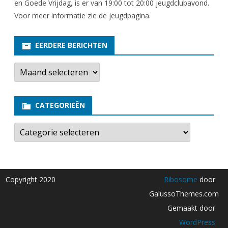
en Goede Vrijdag, is er van 19:00 tot 20:00 jeugdclubavond.
Voor meer informatie zie
de jeugdpagina
.
EERDERE BERICHTEN
E
e
r
d
e
CATEGORIEËN
r
e
b
C
e
a
r
t
i
e
c
g
h
o
t
r
Copyright 2020
Ribosome
door
e
i
n
e
GalussoThemes.com
ë
n
Gemaakt door
WordPress