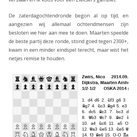
e
r
De zaterdagochtendronde begon al op tijd, en
aangezien wij allemaal ochtendmensen zijn
n
besloten we hier aan mee te doen. Maarten speelde
o
de beste partij deze ronde, stond goed tegen 2300+,
o
kwam in een minder eindspel terecht, maar wist het
i
netjes remise te houden.
A
r
n
h
e
m