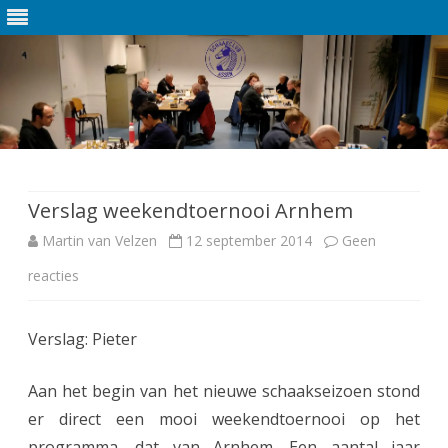
Ga
direct
naar
de
Verslag weekendtoernooi Arnhem
inhoud
Martin van Velzen
12 september 2014
Geen
reacties
o
p
Verslag: Pieter
V
e
Aan het begin van het nieuwe schaakseizoen stond
r
er direct een mooi weekendtoernooi op het
programma, dat van Arnhem. Een aantal jaar