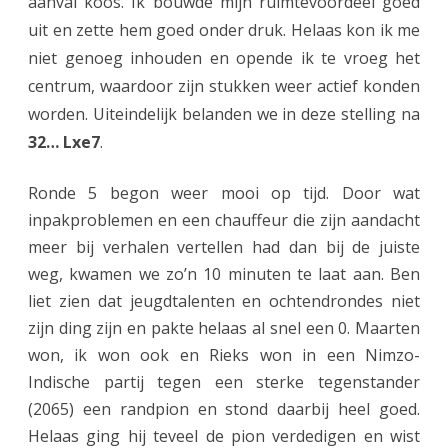
aanval koos. Ik bouwde mijn ruimtevoordeel goed
uit en zette hem goed onder druk. Helaas kon ik me
niet genoeg inhouden en opende ik te vroeg het
centrum, waardoor zijn stukken weer actief konden
worden. Uiteindelijk belanden we in deze stelling na
32… Lxe7
.
Ronde 5 begon weer mooi op tijd. Door wat
inpakproblemen en een chauffeur die zijn aandacht
meer bij verhalen vertellen had dan bij de juiste
weg, kwamen we zo’n 10 minuten te laat aan. Ben
liet zien dat jeugdtalenten en ochtendrondes niet
zijn ding zijn en pakte helaas al snel een 0. Maarten
won, ik won ook en Rieks won in een Nimzo-
Indische partij tegen een sterke tegenstander
(2065) een randpion en stond daarbij heel goed.
Helaas ging hij teveel de pion verdedigen en wist