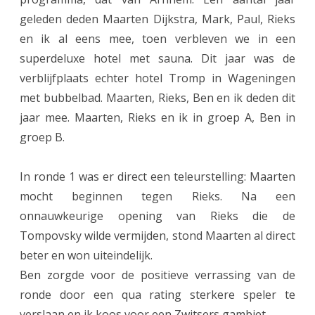
s
geleden deden Maarten Dijkstra, Mark, Paul, Rieks
l
en ik al eens mee, toen verbleven we in een
a
superdeluxe hotel met sauna. Dit jaar was de
g
verblijfplaats echter hotel Tromp in Wageningen
met bubbelbad. Maarten, Rieks, Ben en ik deden dit
w
jaar mee. Maarten, Rieks en ik in groep A, Ben in
e
groep B.
e
k
In ronde 1 was er direct een teleurstelling: Maarten
mocht beginnen tegen Rieks. Na een
e
onnauwkeurige opening van Rieks die de
n
Tompovsky wilde vermijden, stond Maarten al direct
d
beter en won uiteindelijk.
t
Ben zorgde voor de positieve verrassing van de
ronde door een qua rating sterkere speler te
o
verslaan en ik koos voor een Zwitsers gambiet.