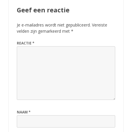
e
Geef een reactie
s
c
Je e-mailadres wordt niet gepubliceerd.
Vereiste
velden zijn gemarkeerd met
*
h
a
REACTIE
*
k
e
l
d
NAAM
*