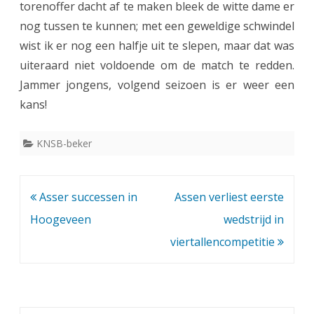
torenoffer dacht af te maken bleek de witte dame er
i
nog tussen te kunnen; met een geweldige schwindel
wist ik er nog een halfje uit te slepen, maar dat was
e
uiteraard niet voldoende om de match te redden.
u
Jammer jongens, volgend seizoen is er weer een
w
kans!
s
KNSB-beker
n
e
l
Bericht
Asser successen in
Assen verliest eerste
navigatie
Hoogeveen
wedstrijd in
u
viertallencompetitie
i
t
g