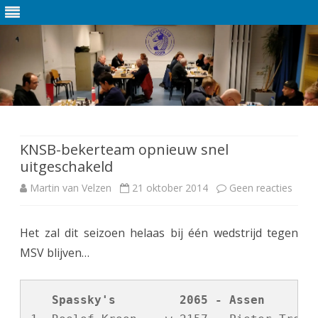
Ga
direct
naar
de
KNSB-bekerteam opnieuw snel
inhoud
uitgeschakeld
Martin van Velzen
21 oktober 2014
Geen reacties
o
p
Het zal dit seizoen helaas bij één wedstrijd tegen
K
MSV blijven…
N
S
   Spassky's         2065 - Assen       
B