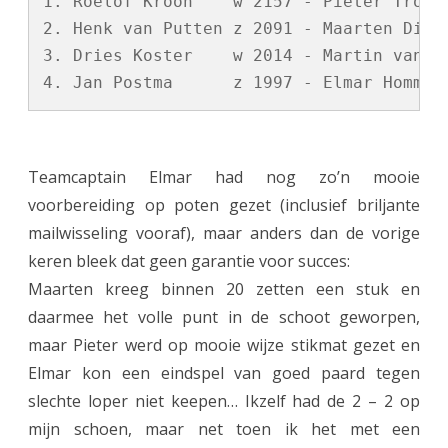
1. Roelof Kroon    w 2157 - Pieter Tromp 
-
2. Henk van Putten z 2091 - Maarten Dijks
3. Dries Koster    w 2014 - Martin van Ve
b
e
k
e
Teamcaptain Elmar had nog zo’n mooie
r
voorbereiding op poten gezet (inclusief briljante
mailwisseling vooraf), maar anders dan de vorige
t
keren bleek dat geen garantie voor succes:
e
Maarten kreeg binnen 20 zetten een stuk en
a
daarmee het volle punt in de schoot geworpen,
m
maar Pieter werd op mooie wijze stikmat gezet en
Elmar kon een eindspel van goed paard tegen
o
slechte loper niet keepen… Ikzelf had de 2 – 2 op
p
mijn schoen, maar net toen ik het met een
n