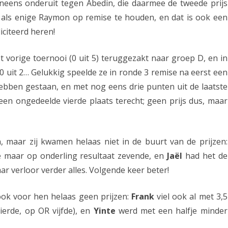
eens onderuit tegen Abedin, die daarmee de tweede prijs
d
l als enige Raymon op remise te houden, en dat is ook een
o
iciteerd heren!
o
 vorige toernooi (0 uit 5) teruggezakt naar groep D, en in
k
 0 uit 2… Gelukkig speelde ze in ronde 3 remise na eerst een
i
hebben gestaan, en met nog eens drie punten uit de laatste
n
een ongedeelde vierde plaats terecht; geen prijs dus, maar
V
e
 maar zij kwamen helaas niet in de buurt van de prijzen:
e
e maar op onderling resultaat zevende, en
Jaël
had het de
ar verloor verder alles. Volgende keer beter!
n
d
ok voor hen helaas geen prijzen:
Frank
viel ook al met 3,5
a
erde, op OR vijfde), en
Yinte
werd met een halfje minder
m