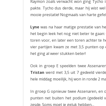
Raymon zoals verwacht won ging Tycho in
pakte. Tycho dus derde, maar hij wist we
mooie prestatie! Nogmaals van harte gefel
Lyne
was na haar matige prestatie van het
het begin leek het nog niet beter te gaan:
toren voor, en later een toren achter te 
vier partijen kwam ze met 3,5 punten op 
het ging al weer stukken beter!
Ook in groep E speelden twee Assenaren,
Tristan
werd met 3,5 uit 7 gedeeld vierd
hele middag moeilijk, hij won in ronde 2 ma
In groep G opnieuw twee Assenaren, en o
punten net buiten het podium (gedeeld vi
zesde. Soms moet je geluk hebben…