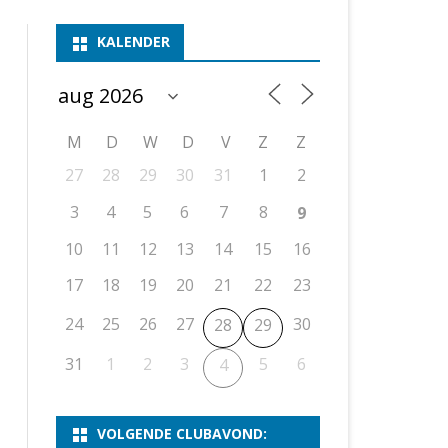
ASSEN 1
BSSK ASSEN
DEELNEMERSLIJST 2026
2026
B
KALENDER
ASSEN 2
ASSEN I
OPEN DRENTSE TOERNOOIEN
UITSLAGEN 2025
WEEKENDTOERNOOI
G
ASSEN 3
ASSEN II
KNSB-COMPETITIE
VERSLAG 2024
JEUGDTOERNOOI
E
NOSBO-BEKER
NOSBO-COMPETITIE
OPEN
P
M
D
W
D
V
Z
Z
UITSLAGEN 2024
RAPIDTOERNOOI
27
28
29
30
31
1
2
KNSB-JEUGDCOMPETITIE
T/M 1900
UITSLAGEN 2023
3
4
5
6
7
8
9
T/M 1700
10
11
12
13
14
15
16
17
18
19
20
21
22
23
ERS VAN SCHAAKCLUB
24
25
26
27
30
28
29
31
1
2
3
5
6
4
VOLGENDE CLUBAVOND: