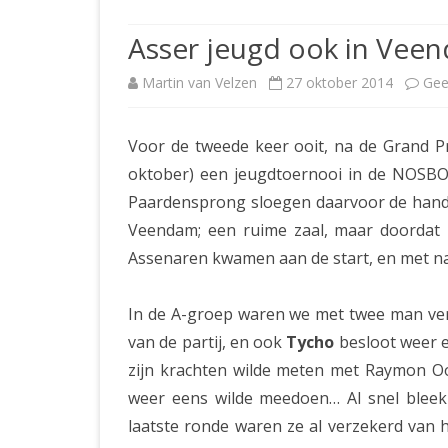
JUBILEUMBIJEENKOMST
KNSB-COMP
Asser jeugd ook in Veen
JUBILEUMVIERKAMPEN
UITSLAGEN
NOSBO-CO
Martin van Velzen
27 oktober 2014
Gee
INTERNE C
Voor de tweede keer ooit, na de Grand Pr
oktober) een jeugdtoernooi in de NOSBO
Paardensprong sloegen daarvoor de handen
Veendam; een ruime zaal, maar doordat i
Assenaren kwamen aan de start, en met na
In de A-groep waren we met twee man v
van de partij, en ook
Tycho
besloot weer e
zijn krachten wilde meten met Raymon Oo
weer eens wilde meedoen… Al snel bleek d
laatste ronde waren ze al verzekerd van 