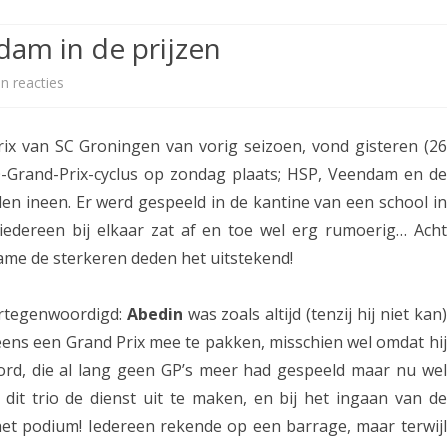
ETITIE
2025-2026
30-MINUTEN-COMPETITIE 2025-
KNSB-COMPETITIE
SNELSCHAAKKAMPIOENSCHAP
dam in de prijzen
2026
MPETITIE
2025-2026
2025-2026
NOSBO-COMPETITIE
NOTABENE-COMPETITIE 2025-
n reacties
o
OMPETITIES
2025-2026
RAPIDKAMPIOENSCHAP 2025-
HISTORIE
2026
p
2026
ix van SC Groningen van vorig seizoen, vond gisteren (26
SNELSCHAAKKAMPIOENSCHAP
A
SPEELSCHEMA
JEUGD 2025-2026
-Grand-Prix-cyclus op zondag plaats; HSP, Veendam en de
s
 ineen. Er werd gespeeld in de kantine van een school in
KNSB-RATINGLIJST
SPEELSCHEMA JEUGD
s
edereen bij elkaar zat af en toe wel erg rumoerig… Acht
ERELIJST SENIOREN
KNSB-JEUGDRATINGLIJST
me de sterkeren deden het uitstekend!
e
r
NEDERLANDSE
DEELNEM
ertegenwoordigd:
Abedin
was zoals altijd (tenzij hij niet kan)
JEUGDKAMPIOENSCHAPPEN
ASSEN
j
ens een Grand Prix mee te pakken, misschien wel omdat hij
ERELIJST JEUGD
e
rd, die al lang geen GP’s meer had gespeeld maar nu wel
it trio de dienst uit te maken, en bij het ingaan van de
u
het podium! Iedereen rekende op een barrage, maar terwijl
g