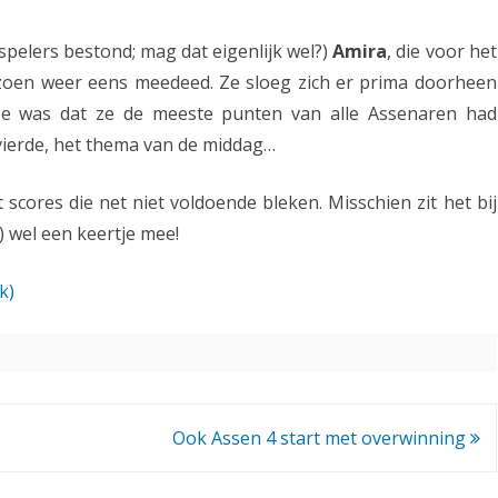
i
 spelers bestond; mag dat eigenlijk wel?)
Amira
, die voor het
n
izoen weer eens meedeed. Ze sloeg zich er prima doorheen
d
 ze was dat ze de meeste punten van alle Assenaren had
 vierde, het thema van de middag…
e
p
scores die net niet voldoende bleken. Misschien zit het bij
r
 wel een keertje mee!
i
k)
j
z
e
n
Ook Assen 4 start met overwinning