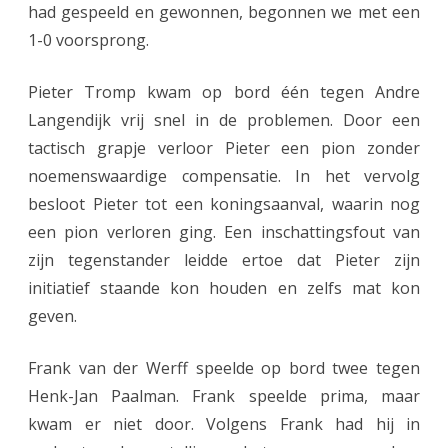
had gespeeld en gewonnen, begonnen we met een
a
1-0 voorsprong.
a
Pieter Tromp kwam op bord één tegen Andre
r
Langendijk vrij snel in de problemen. Door een
e
tactisch grapje verloor Pieter een pion zonder
e
noemenswaardige compensatie. In het vervolg
besloot Pieter tot een koningsaanval, waarin nog
r
een pion verloren ging. Een inschattingsfout van
s
zijn tegenstander leidde ertoe dat Pieter zijn
t
initiatief staande kon houden en zelfs mat kon
e
geven.
o
Frank van der Werff speelde op bord twee tegen
v
Henk-Jan Paalman. Frank speelde prima, maar
e
kwam er niet door. Volgens Frank had hij in