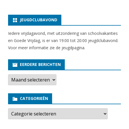
JEUGDCLUBAVOND
Iedere vrijdagavond, met uitzondering van schoolvakanties
en Goede Vrijdag, is er van 19:00 tot 20:00 jeugdclubavond.
Voor meer informatie zie
de jeugdpagina
.
EERDERE BERICHTEN
E
e
r
d
e
CATEGORIEËN
r
e
b
C
e
a
r
t
i
e
c