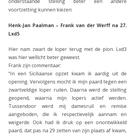
onderstaande stelling beter een andere
r
voortzetting kunnen kiezen:
w
i
Henk-Jan Paalman – Frank van der Werff na 27.
Lxd5
n
n
Hier nam zwart de loper terug met de pion. Lxd3
i
was hier wellicht beter geweest.
Frank zijn commentaar:
n
“In een Siciliaanse opzet kwam ik aardig uit de
g
opening. Vervolgens mocht ik mijn paard tegen een
i
zwartveldige loper ruilen. Daarna werd de stelling
n
geopend, waarna mijn lopers actief werden.
Tussendoor werd mij damesruil en remise
t
aangeboden, die ik respectievelijk aannam en
w
weigerde. Ook had ik druk op een onontwikkeld
e
paard, dat pas na 29 zetten van zijn plaats af kwam,