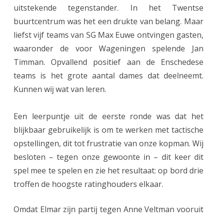
uitstekende tegenstander. In het Twentse
n
buurtcentrum was het een drukte van belang. Maar
1
liefst vijf teams van SG Max Euwe ontvingen gasten,
o
waaronder de voor Wageningen spelende Jan
Timman. Opvallend positief aan de Enschedese
p
teams is het grote aantal dames dat deelneemt.
k
Kunnen wij wat van leren.
a
r
Een leerpuntje uit de eerste ronde was dat het
blijkbaar gebruikelijk is om te werken met tactische
a
opstellingen, dit tot frustratie van onze kopman. Wij
k
besloten – tegen onze gewoonte in – dit keer dit
t
spel mee te spelen en zie het resultaat: op bord drie
e
troffen de hoogste ratinghouders elkaar.
r
Omdat Elmar zijn partij tegen Anne Veltman vooruit
n