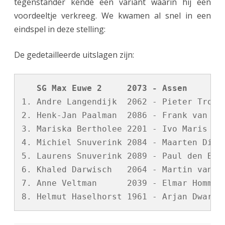
tegenstander kende een variant waarin hij een
voordeeltje verkreeg. We kwamen al snel in een
eindspel in deze stelling:
De gedetailleerde uitslagen zijn:
   SG Max Euwe 2     2073 - Assen       
1. Andre Langendijk  2062 - Pieter Tromp 
2. Henk-Jan Paalman  2086 - Frank van der
3. Mariska Bertholee 2201 - Ivo Maris    
4. Michiel Snuverink 2084 - Maarten Dijks
5. Laurens Snuverink 2089 - Paul den Boer
6. Khaled Darwisch   2064 - Martin van Ve
7. Anne Veltman      2039 - Elmar Hommes 