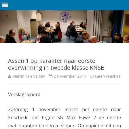
Ga
direct
naar
de
Assen 1 op karakter naar eerste
inhoud
overwinning in tweede klasse KNSB
Martin van Velzen
2 november 2014
Geen reacties
o
p
Verslag: Sjoerd
A
s
Zaterdag 1 november mocht het eerste naar
s
Enschede om tegen SG Max Euwe 2 de eerste
matchpunten binnen te slepen. Op papier is dit een
e