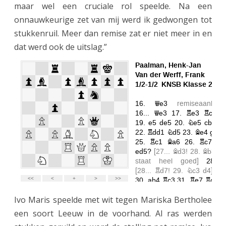
maar wel een cruciale rol speelde. Na een
e
onnauwkeurige zet van mij werd ik gedwongen tot
d
stukkenruil. Meer dan remise zat er niet meer in en
e
dat werd ook de uitslag.”
k
l
a
s
s
e
K
N
Ivo Maris speelde met wit tegen Mariska Bertholee
S
een soort Leeuw in de voorhand. Al ras werden
B