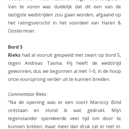
Van te voren was duidelijk dat dit een van de
e
lastigste wedstrijden zou gaan worden, afgaand op
n
het ratingsverschil in het voordeel van Haren &
2
Oostermoer.
t
Bord 5
e
Rieks
had al vooruit gespeeld met zwart op bord 5,
n
tegen Andreas Tasma. Hij heeft de wedstrijd
o
gewonnen, dus we begonnen al met 1-0, in de hoop
n
onze voorsprong verder uit te kunnen breiden.
d
Commentaar Rieks:
e
“Na de opening was er een soort Maroczy Bind
r
ontstaan en stond ik wat gedrukt. Mijn
tegenstander spendeerde veel tijd om door te
t
kunnen breken, maar meer dan druk zat er niet in.
e