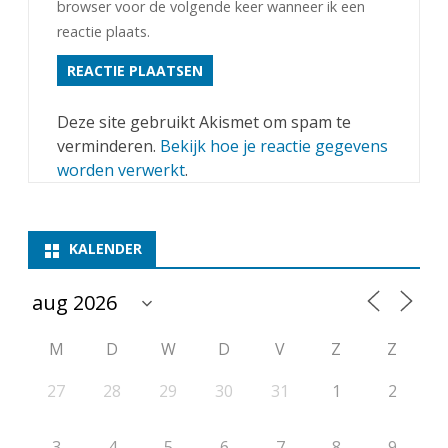
browser voor de volgende keer wanneer ik een
reactie plaats.
Deze site gebruikt Akismet om spam te
verminderen.
Bekijk hoe je reactie gegevens
worden verwerkt
.
KALENDER
M
D
W
D
V
Z
Z
27
28
29
30
31
1
2
3
4
5
6
7
8
9