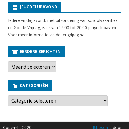
JEUGDCLUBAVOND
Iedere vrijdagavond, met uitzondering van schoolvakanties
en Goede Vrijdag, is er van 19:00 tot 20:00 jeugdclubavond.
Voor meer informatie zie
de jeugdpagina
.
EERDERE BERICHTEN
E
e
r
d
e
CATEGORIEËN
r
e
b
C
e
a
r
t
i
e
c
g
h
o
t
r
Copyright 2020
Ribosome
door
e