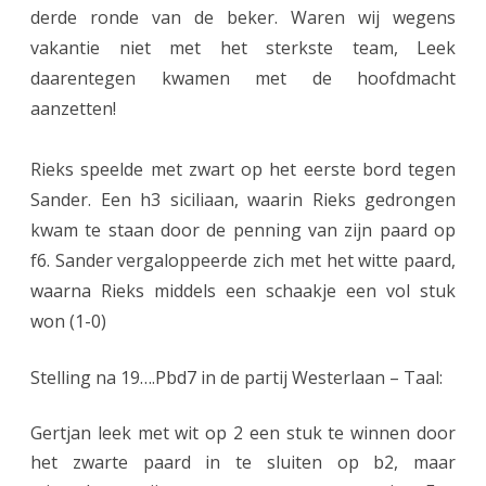
derde ronde van de beker. Waren wij wegens
n
vakantie niet met het sterkste team, Leek
2
daarentegen kwamen met de hoofdmacht
v
aanzetten!
e
Rieks speelde met zwart op het eerste bord tegen
r
Sander. Een h3 siciliaan, waarin Rieks gedrongen
l
kwam te staan door de penning van zijn paard op
i
f6. Sander vergaloppeerde zich met het witte paard,
waarna Rieks middels een schaakje een vol stuk
e
won (1-0)
s
t
Stelling na 19….Pbd7 in de partij Westerlaan – Taal:
v
Gertjan leek met wit op 2 een stuk te winnen door
a
het zwarte paard in te sluiten op b2, maar
n