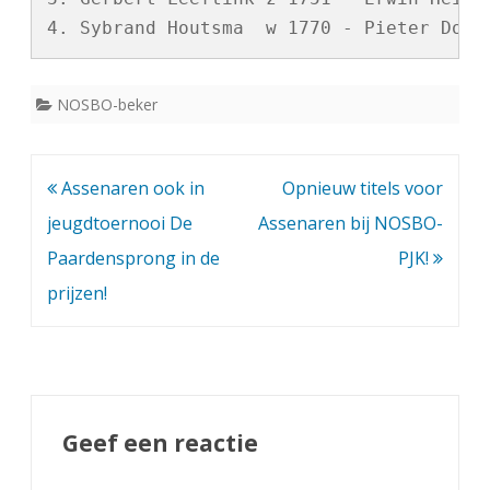
NOSBO-beker
Bericht
Assenaren ook in
Opnieuw titels voor
navigatie
jeugdtoernooi De
Assenaren bij NOSBO-
Paardensprong in de
PJK!
prijzen!
Geef een reactie