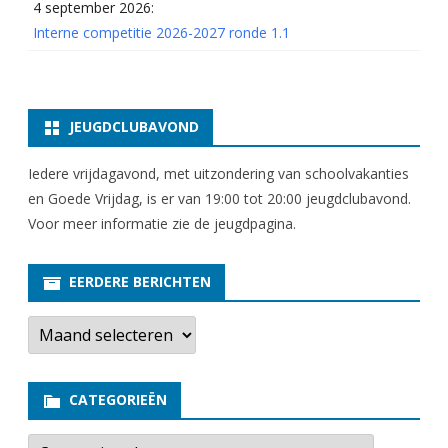
4 september 2026:
Interne competitie 2026-2027 ronde 1.1
JEUGDCLUBAVOND
Iedere vrijdagavond, met uitzondering van schoolvakanties
en Goede Vrijdag, is er van 19:00 tot 20:00 jeugdclubavond.
Voor meer informatie zie
de jeugdpagina
.
EERDERE BERICHTEN
E
e
r
d
e
CATEGORIEËN
r
e
b
C