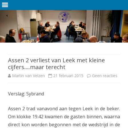
Ga
direct
naar
de
Assen 2 verliest van Leek met kleine
inhoud
cijfers….maar terecht
Martin van Velzen
21 februari 2015
Geen reacties
o
p
Verslag: Sybrand
A
s
Assen 2 trad vanavond aan tegen Leek in de beker.
s
Om klokke 19.42 kwamen de gasten binnen, waarna
direct kon worden begonnen met de wedstrijd in de
e