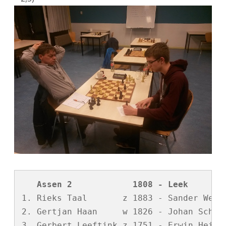
r
t
e
r
e
c
h
t
   Assen 2            1808 - Leek       
1. Rieks Taal       z 1883 - Sander Weste
2. Gertjan Haan     w 1826 - Johan Scharf
3. Gerbert Leeftink z 1751 - Erwin Heijne