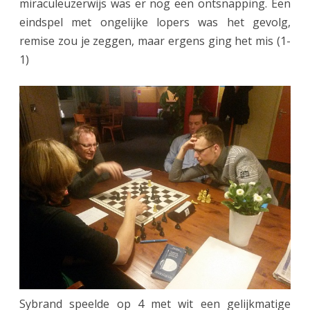
miraculeuzerwijs was er nog een ontsnapping. Een
eindspel met ongelijke lopers was het gevolg,
L
remise zou je zeggen, maar ergens ging het mis (1-
e
1)
e
k
m
e
t
k
l
e
i
n
Sybrand speelde op 4 met wit een gelijkmatige