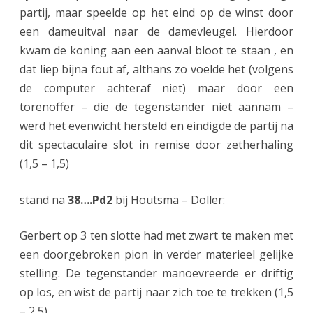
e
partij, maar speelde op het eind op de winst door
c
een dameuitval naar de damevleugel. Hierdoor
kwam de koning aan een aanval bloot te staan , en
i
dat liep bijna fout af, althans zo voelde het (volgens
j
de computer achteraf niet) maar door een
f
torenoffer – die de tegenstander niet aannam –
werd het evenwicht hersteld en eindigde de partij na
e
dit spectaculaire slot in remise door zetherhaling
r
(1,5 – 1,5)
s
stand na
38….Pd2
bij Houtsma – Doller:
…
.
Gerbert op 3 ten slotte had met zwart te maken met
m
een doorgebroken pion in verder materieel gelijke
stelling. De tegenstander manoevreerde er driftig
a
op los, en wist de partij naar zich toe te trekken (1,5
a
– 2,5)