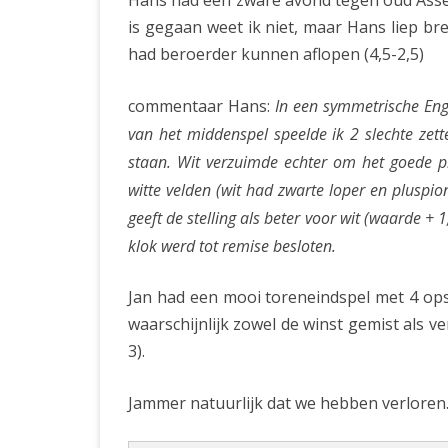
Hans had een zware avond tegen oud Asse
is gegaan weet ik niet, maar Hans liep br
had beroerder kunnen aflopen (4,5-2,5)
commentaar Hans:
In een symmetrische Enge
van het middenspel speelde ik 2 slechte zett
staan. Wit verzuimde echter om het goede p
witte velden (wit had zwarte loper en pluspio
geeft de stelling als beter voor wit (waarde + 
klok werd tot remise besloten.
Jan had een mooi toreneindspel met 4 ops
waarschijnlijk zowel de winst gemist als ver
3).
Jammer natuurlijk dat we hebben verloren