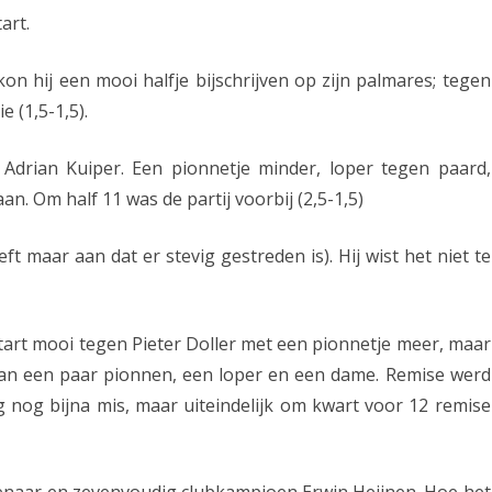
art.
g
e
on hij een mooi halfje bijschrijven op zijn palmares; tegen
o
 (1,5-1,5).
v
Adrian Kuiper. Een pionnetje minder, loper tegen paard,
e
n. Om half 11 was de partij voorbij (2,5-1,5)
r
w
ft maar aan dat er stevig gestreden is). Hij wist het niet te
i
n
art mooi tegen Pieter Doller met een pionnetje meer, maar
n
dan een paar pionnen, een loper en een dame. Remise werd
 nog bijna mis, maar uiteindelijk om kwart voor 12 remise
i
n
g