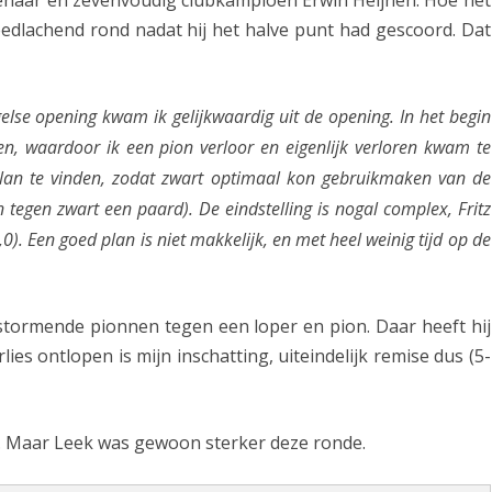
naar en zevenvoudig clubkampioen Erwin Heijnen. Hoe het
eedlachend rond nadat hij het halve punt had gescoord. Dat
v
a
n
lse opening kwam ik gelijkwaardig uit de opening. In het begin
L
en, waardoor ik een pion verloor en eigenlijk verloren kwam te
lan te vinden, zodat zwart optimaal kon gebruikmaken van de
e
n tegen zwart een paard). De eindstelling is nogal complex, Fritz
e
1,0). Een goed plan is niet makkelijk, en met heel weinig tijd op de
k
o
tormende pionnen tegen een loper en pion. Daar heeft hij
p
lies ontlopen is mijn inschatting, uiteindelijk remise dus (5-
A
s
. Maar Leek was gewoon sterker deze ronde.
s
e