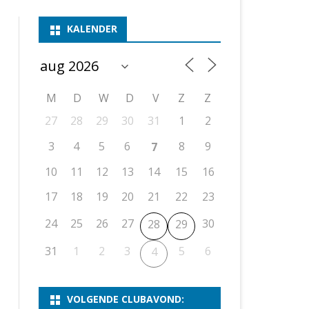
ASSEN 1
BSSK ASSEN
DEELNEMERSLIJST 2026
2026
B
KALENDER
ASSEN 2
ASSEN I
OPEN DRENTSE TOERNOOIEN
UITSLAGEN 2025
WEEKENDTOERNOOI
G
ASSEN 3
ASSEN II
KNSB-COMPETITIE
VERSLAG 2024
JEUGDTOERNOOI
E
NOSBO-BEKER
NOSBO-COMPETITIE
OPEN
P
M
D
W
D
V
Z
Z
UITSLAGEN 2024
RAPIDTOERNOOI
27
28
29
30
31
1
2
KNSB-JEUGDCOMPETITIE
T/M 1900
UITSLAGEN 2023
3
4
5
6
8
9
7
T/M 1700
10
11
12
13
14
15
16
17
18
19
20
21
22
23
ERS VAN SCHAAKCLUB
24
25
26
27
30
28
29
31
1
2
3
5
6
4
VOLGENDE CLUBAVOND: