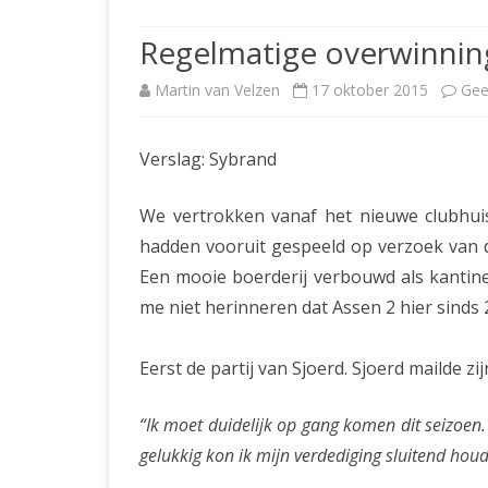
JUBILEUMBIJEENKOMST
KNSB-COMP
Regelmatige overwinnin
JUBILEUMVIERKAMPEN
UITSLAGEN
NOSBO-CO
Martin van Velzen
17 oktober 2015
Gee
INTERNE C
Verslag: Sybrand
We vertrokken vanaf het nieuwe clubhui
hadden vooruit gespeeld op verzoek van d
Een mooie boerderij verbouwd als kantine 
me niet herinneren dat Assen 2 hier sinds 
Eerst de partij van Sjoerd. Sjoerd mailde zij
“Ik moet duidelijk op gang komen dit seizoe
gelukkig kon ik mijn verdediging sluitend hou