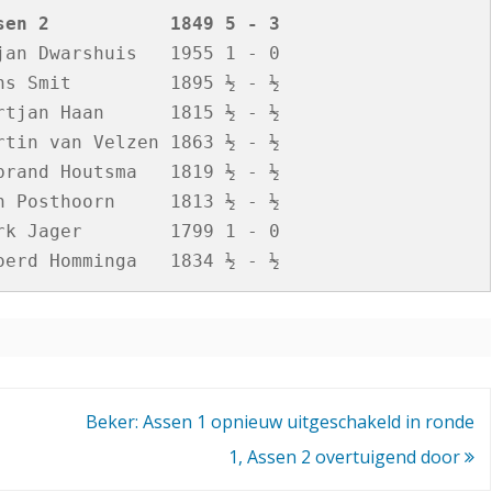
sen 2           1849 5 - 3
n
an Dwarshuis   1955 1 - 0

2
s Smit         1895 ½ - ½

tjan Haan      1815 ½ - ½

tin van Velzen 1863 ½ - ½

rand Houtsma   1819 ½ - ½

 Posthoorn     1813 ½ - ½

k Jager        1799 1 - 0 

Beker: Assen 1 opnieuw uitgeschakeld in ronde
1, Assen 2 overtuigend door