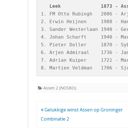
   Leek              1873 - As
1. FM Otto Rubingh   2086 - Arj
2. Erwin Heijnen     1988 - Han
3. Sander Westerlaan 1940 - Ger
4. Johan Scharft     1940 - Mar
5. Pieter Doller     1870 - Syb
6. Arjen Admiraal    1736 - Jan
7. Adrian Kuiper     1721 - Mar
Assen 2 (NOSBO)
Bericht
Gelukkige winst Assen op Groninger
navigatie
Combinatie 2