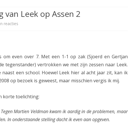
ETITIE
2025-2026
30-MINUTEN-COMPETITIE 2025-
KNSB-COMPETITIE
SNELSCHAAKKAMPIOENSCHAP
g van Leek op Assen 2
2026
MPETITIE
2025-2026
2025-2026
NOSBO-COMPETITIE
NOTABENE-COMPETITIE 2025-
n reacties
o
OMPETITIES
2025-2026
RAPIDKAMPIOENSCHAP 2025-
HISTORIE
2026
p
2026
SNELSCHAAKKAMPIOENSCHAP
R
SPEELSCHEMA
JEUGD 2025-2026
e
s om even over 7. Met een 1-1 op zak (Sjoerd en Gertjan
KNSB-RATINGLIJST
SPEELSCHEMA JEUGD
g
e tegenstander) vertrokken we met zijn zessen naar Leek.
ERELIJST SENIOREN
naast een school. Hoewel Leek hier al acht jaar zit, kan ik
KNSB-JEUGDRATINGLIJST
e
2008 op bezoek is geweest, maar misschien vergis ik mij.
l
NEDERLANDSE
DEELNEM
JEUGDKAMPIOENSCHAPPEN
ASSEN
m
n korte toelichting:
ERELIJST JEUGD
a
n. Tegen Martien Veldman kwam ik aardig in de problemen, maar
t
den. In onderstaande stelling dacht ik even aan opgeven.
i