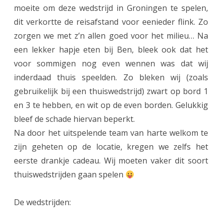
moeite om deze wedstrijd in Groningen te spelen,
n
dit verkortte de reisafstand voor eenieder flink. Zo
e
zorgen we met z’n allen goed voor het milieu… Na
n
een lekker hapje eten bij Ben, bleek ook dat het
voor sommigen nog even wennen was dat wij
d
inderdaad thuis speelden. Zo bleken wij (zoals
e
gebruikelijk bij een thuiswedstrijd) zwart op bord 1
k
en 3 te hebben, en wit op de even borden. Gelukkig
r
bleef de schade hiervan beperkt.
Na door het uitspelende team van harte welkom te
a
zijn geheten op de locatie, kregen we zelfs het
c
eerste drankje cadeau. Wij moeten vaker dit soort
h
thuiswedstrijden gaan spelen
t
De wedstrijden:
v
a