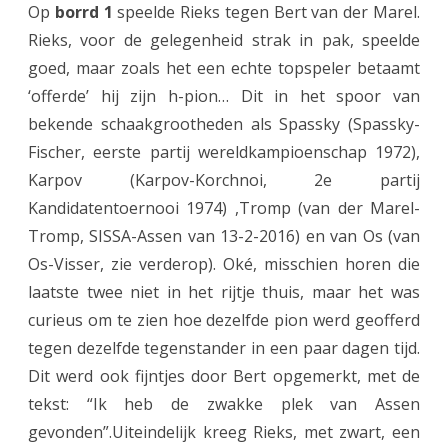
Op
borrd 1
speelde Rieks tegen Bert van der Marel.
n
Rieks, voor de gelegenheid strak in pak, speelde
goed, maar zoals het een echte topspeler betaamt
d
‘offerde’ hij zijn h-pion… Dit in het spoor van
e
bekende schaakgrootheden als Spassky (Spassky-
g
Fischer, eerste partij wereldkampioenschap 1972),
e
Karpov (Karpov-Korchnoi, 2e partij
Kandidatentoernooi 1974) ,Tromp (van der Marel-
o
Tromp, SISSA-Assen van 13-2-2016) en van Os (van
f
Os-Visser, zie verderop). Oké, misschien horen die
f
laatste twee niet in het rijtje thuis, maar het was
e
curieus om te zien hoe dezelfde pion werd geofferd
tegen dezelfde tegenstander in een paar dagen tijd.
r
Dit werd ook fijntjes door Bert opgemerkt, met de
d
tekst: “Ik heb de zwakke plek van Assen
e
gevonden”.Uiteindelijk kreeg Rieks, met zwart, een