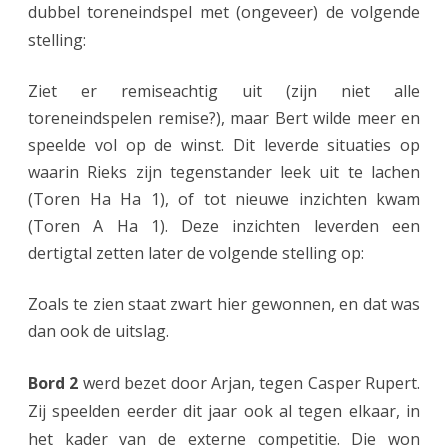
h
dubbel toreneindspel met (ongeveer) de volgende
stelling:
-
p
Ziet er remiseachtig uit (zijn niet alle
i
toreneindspelen remise?), maar Bert wilde meer en
speelde vol op de winst. Dit leverde situaties op
o
waarin Rieks zijn tegenstander leek uit te lachen
n
(Toren Ha Ha 1), of tot nieuwe inzichten kwam
(Toren A Ha 1). Deze inzichten leverden een
dertigtal zetten later de volgende stelling op:
Zoals te zien staat zwart hier gewonnen, en dat was
dan ook de uitslag.
Bord 2
werd bezet door Arjan, tegen Casper Rupert.
Zij speelden eerder dit jaar ook al tegen elkaar, in
het kader van de externe competitie. Die won