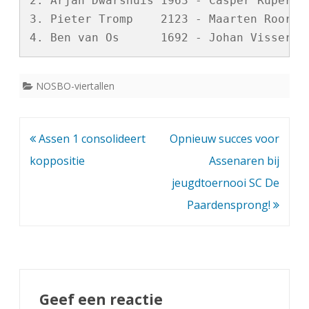
2. Arjan Dwarshuis 1963 - Casper Rupert  
3. Pieter Tromp    2123 - Maarten Roorda 
NOSBO-viertallen
Bericht
Assen 1 consolideert
Opnieuw succes voor
navigatie
koppositie
Assenaren bij
jeugdtoernooi SC De
Paardensprong!
Geef een reactie