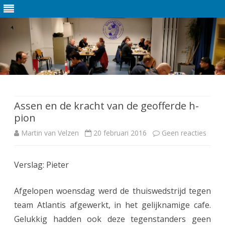
Ga
direct
naar
de
Assen en de kracht van de geofferde h-
inhoud
pion
Martin van Velzen
20 februari 2016
Geen reacties
o
p
Verslag: Pieter
A
s
Afgelopen woensdag werd de thuiswedstrijd tegen
s
team Atlantis afgewerkt, in het gelijknamige cafe.
Gelukkig hadden ook deze tegenstanders geen
e