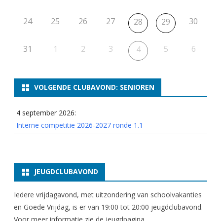
24
25
26
27
30
28
29
31
1
2
3
5
6
4
VOLGENDE CLUBAVOND: SENIOREN
4 september 2026:
Interne competitie 2026-2027 ronde 1.1
JEUGDCLUBAVOND
Iedere vrijdagavond, met uitzondering van schoolvakanties
en Goede Vrijdag, is er van 19:00 tot 20:00 jeugdclubavond.
Voor meer informatie zie
de jeugdpagina
.