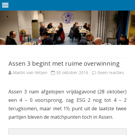
Ga
direct
naar
de
Assen 3 begint met ruime overwinning
inhoud
Martin van Velzen
30 oktober 2016
Geen reacties
o
p
Assen 3 nam afgelopen vrijdagavond (28 oktober)
A
een 4 – 0 voorsprong, zag ESG 2 nog tot 4 – 2
s
terugkomen, maar met 1½ punt uit de laatste twee
s
partijen bleven de matchpunten toch in Assen.
e