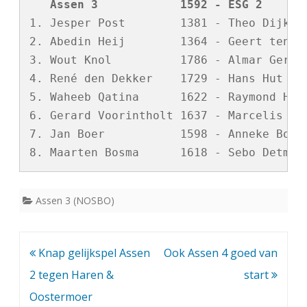
n
   Assen 3            1592 - ESG 2      
1. Jesper Post        1381 - Theo Dijkstr
3
2. Abedin Heij        1364 - Geert ten Hi
b
3. Wout Knol          1786 - Almar Gerben
e
4. René den Dekker    1729 - Hans Hut    
5. Waheeb Qatina      1622 - Raymond Hof 
g
6. Gerard Voorintholt 1637 - Marcelis van
i
7. Jan Boer           1598 - Anneke Booms
n
t
m
Assen 3 (NOSBO)
e
t
Bericht
Knap gelijkspel Assen
Ook Assen 4 goed van
r
navigatie
2 tegen Haren &
start
u
Oostermoer