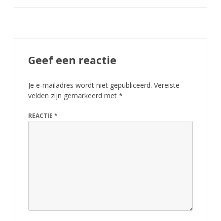
i
m
e
o
Geef een reactie
v
Je e-mailadres wordt niet gepubliceerd.
Vereiste
e
velden zijn gemarkeerd met
*
r
REACTIE
*
w
i
n
n
i
n