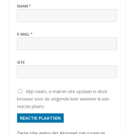
g
NAAM
*
E-MAIL
*
SITE
Mijn naam, e-mail en site opslaan in deze
browser voor de volgende keer wanneer ik een
reactie plaats.
Deze site gebruikt Akismet om spam te