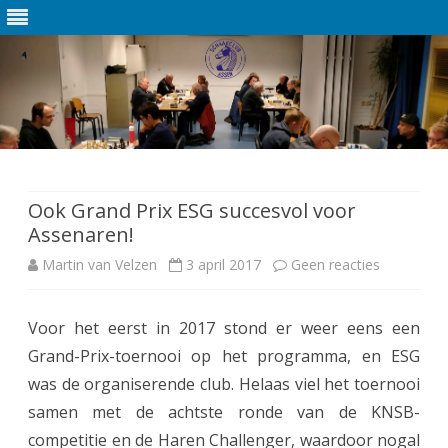
Ga
direct
naar
de
Ook Grand Prix ESG succesvol voor
inhoud
Assenaren!
Martin van Velzen
3 april 2017
Geen reacties
o
p
Voor het eerst in 2017 stond er weer eens een
O
Grand-Prix-toernooi op het programma, en ESG
o
was de organiserende club. Helaas viel het toernooi
k
samen met de achtste ronde van de KNSB-
competitie en de Haren Challenger, waardoor nogal
G