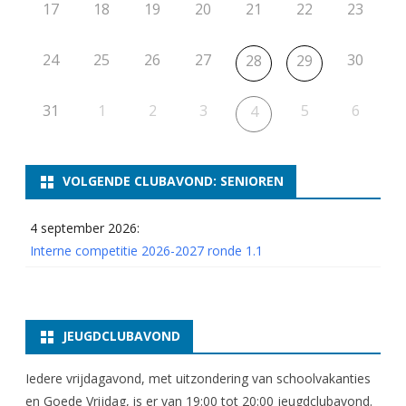
17
18
19
20
21
22
23
24
25
26
27
30
28
29
31
1
2
3
5
6
4
VOLGENDE CLUBAVOND: SENIOREN
4 september 2026:
Interne competitie 2026-2027 ronde 1.1
JEUGDCLUBAVOND
Iedere vrijdagavond, met uitzondering van schoolvakanties
en Goede Vrijdag, is er van 19:00 tot 20:00 jeugdclubavond.