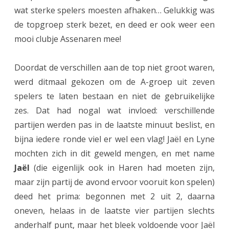
wat sterke spelers moesten afhaken… Gelukkig was
r
de topgroep sterk bezet, en deed er ook weer een
a
mooi clubje Assenaren mee!
n
Doordat de verschillen aan de top niet groot waren,
d
werd ditmaal gekozen om de A-groep uit zeven
P
spelers te laten bestaan en niet de gebruikelijke
r
zes. Dat had nogal wat invloed: verschillende
i
partijen werden pas in de laatste minuut beslist, en
bijna iedere ronde viel er wel een vlag! Jaël en Lyne
x
mochten zich in dit geweld mengen, en met name
E
Jaël
(die eigenlijk ook in Haren had moeten zijn,
S
maar zijn partij de avond ervoor vooruit kon spelen)
G
deed het prima: begonnen met 2 uit 2, daarna
oneven, helaas in de laatste vier partijen slechts
s
anderhalf punt, maar het bleek voldoende voor Jaël
u