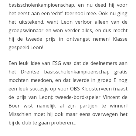
s
basisscholenkampioenschap, en nu deed hij voor
s
het eerst aan een ‘echt’ toernooi mee. Ook nu ging
het uitstekend, want Leon verloor alleen van de
e
groepswinnaar en won verder alles, en dus mocht
n
hij de tweede prijs in ontvangst nemen! Klasse
a
gespeeld Leon!
r
Een leuk idee van ESG was dat de deelnemers aan
e
het Drentse basisscholenkampioenschap gratis
n
mochten meedoen, en dat leverde in groep E nog
!
een leuk succesje op voor OBS Kloosterveen (naast
de prijs van Leon): tweede-bord-speler Vincent de
Boer wist namelijk al zijn partijen te winnen!
Misschien moet hij ook maar eens overwegen het
bij de club te gaan proberen…