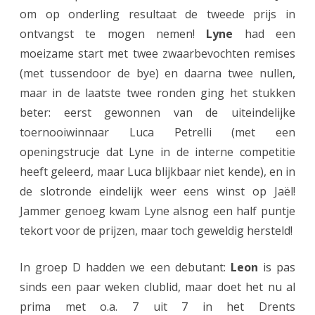
om op onderling resultaat de tweede prijs in
c
ontvangst te mogen nemen!
Lyne
had een
c
moeizame start met twee zwaarbevochten remises
(met tussendoor de bye) en daarna twee nullen,
e
maar in de laatste twee ronden ging het stukken
s
beter: eerst gewonnen van de uiteindelijke
v
toernooiwinnaar Luca Petrelli (met een
o
openingstrucje dat Lyne in de interne competitie
heeft geleerd, maar Luca blijkbaar niet kende), en in
l
de slotronde eindelijk weer eens winst op Jaël!
v
Jammer genoeg kwam Lyne alsnog een half puntje
o
tekort voor de prijzen, maar toch geweldig hersteld!
o
In groep D hadden we een debutant:
Leon
is pas
r
sinds een paar weken clublid, maar doet het nu al
A
prima met o.a. 7 uit 7 in het Drents