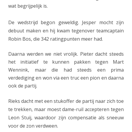
d
wat begrijpelijk is.
l
a
De wedstrijd begon geweldig. Jesper mocht zijn
debuut maken en hij kwam tegenover teamcaptain
a
Robin Bos, die 342 ratingpunten meer had.
t
z
Daarna werden we niet vrolijk. Pieter dacht steeds
het initiatief te kunnen pakken tegen Mart
i
Wennink, maar die had steeds een prima
e
verdediging en won via een truc een pion en daarna
n
ook de partij.
h
Rieks dacht met een stukoffer de partij naar zich toe
o
te trekken, maar moest dame-ruil accepteren tegen
e
Leon Stuij, waardoor zijn compensatie als sneeuw
h
voor de zon verdween.