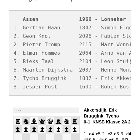
   Assen             1966 - Lonneker    
1. Gertjan Haan      1847 - Simon Elgersm
2. Geon Knol         2096 - Fabian Stotyn
2. Pieter Tromp      2115 - Mart Wennink 
4. Elmar Hommes      2064 - Arno van Akke
5. Rieks Taal        2104 - Leon Stuij   
6. Maarten Dijkstra  2037 - Menno Monsma 
7. Tycho Bruggink    1837 - Erik Akkersdi