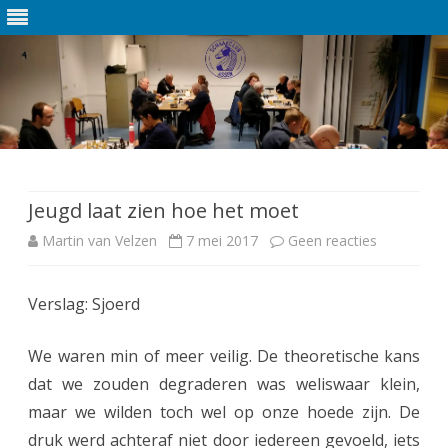
Ga
direct
naar
de
Jeugd laat zien hoe het moet
inhoud
Martin van Velzen
7 mei 2017
Geen reacties
o
p
Verslag: Sjoerd
J
e
We waren min of meer veilig. De theoretische kans
u
dat we zouden degraderen was weliswaar klein,
maar we wilden toch wel op onze hoede zijn. De
g
druk werd achteraf niet door iedereen gevoeld, iets