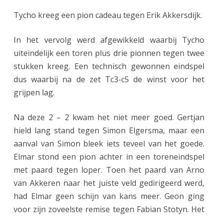
e
Tycho kreeg een pion cadeau tegen Erik Akkersdijk.
t
m
In het vervolg werd afgewikkeld waarbij Tycho
uiteindelijk een toren plus drie pionnen tegen twee
o
stukken kreeg. Een technisch gewonnen eindspel
e
dus waarbij na de zet Tc3-c5 de winst voor het
t
grijpen lag.
Na deze 2 – 2 kwam het niet meer goed. Gertjan
hield lang stand tegen Simon Elgersma, maar een
aanval van Simon bleek iets teveel van het goede.
Elmar stond een pion achter in een toreneindspel
met paard tegen loper. Toen het paard van Arno
van Akkeren naar het juiste veld gedirigeerd werd,
had Elmar geen schijn van kans meer. Geon ging
voor zijn zoveelste remise tegen Fabian Stotyn. Het