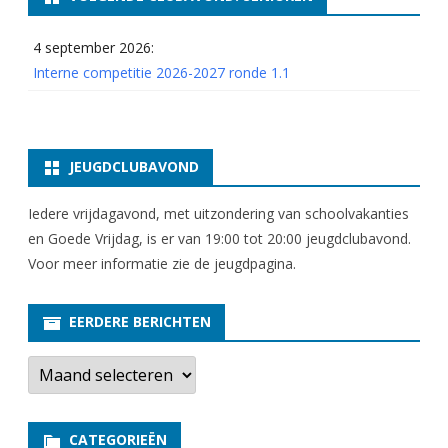
4 september 2026:
Interne competitie 2026-2027 ronde 1.1
JEUGDCLUBAVOND
Iedere vrijdagavond, met uitzondering van schoolvakanties
en Goede Vrijdag, is er van 19:00 tot 20:00 jeugdclubavond.
Voor meer informatie zie
de jeugdpagina
.
EERDERE BERICHTEN
E
e
r
d
e
CATEGORIEËN
r