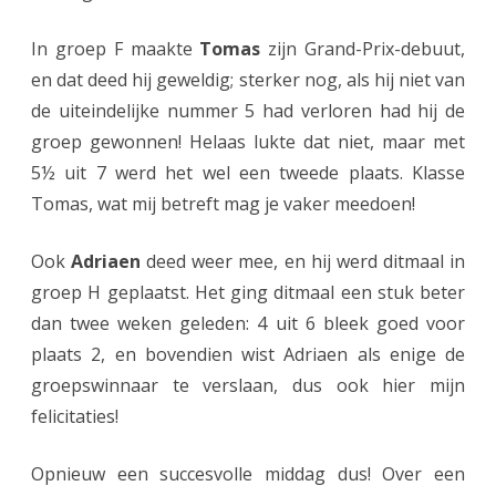
e
In groep F maakte
Tomas
zijn Grand-Prix-debuut,
r
en dat deed hij geweldig; sterker nog, als hij niet van
de uiteindelijke nummer 5 had verloren had hij de
d
groep gewonnen! Helaas lukte dat niet, maar met
e
5½ uit 7 werd het wel een tweede plaats. Klasse
r
Tomas, wat mij betreft mag je vaker meedoen!
i
Ook
Adriaen
deed weer mee, en hij werd ditmaal in
n
groep H geplaatst. Het ging ditmaal een stuk beter
G
dan twee weken geleden: 4 uit 6 bleek goed voor
r
plaats 2, en bovendien wist Adriaen als enige de
groepswinnaar te verslaan, dus ook hier mijn
a
felicitaties!
n
d
Opnieuw een succesvolle middag dus! Over een