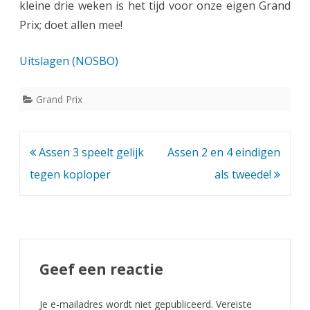
P
kleine drie weken is het tijd voor onze eigen Grand
Prix; doet allen mee!
r
i
Uitslagen (NOSBO)
x
Grand Prix
G
a
s
Bericht
Assen 3 speelt gelijk
Assen 2 en 4 eindigen
navigatie
tegen koploper
als tweede!
T
e
r
r
Geef een reactie
a
!
Je e-mailadres wordt niet gepubliceerd.
Vereiste