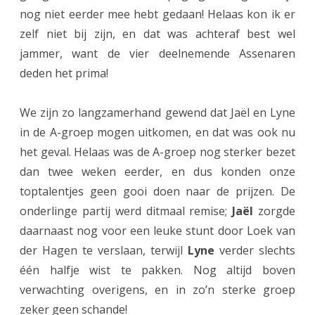
nog niet eerder mee hebt gedaan! Helaas kon ik er
z
zelf niet bij zijn, en dat was achteraf best wel
e
jammer, want de vier deelnemende Assenaren
n
deden het prima!
o
We zijn zo langzamerhand gewend dat Jaël en Lyne
o
in de A-groep mogen uitkomen, en dat was ook nu
g
het geval. Helaas was de A-groep nog sterker bezet
s
dan twee weken eerder, en dus konden onze
toptalentjes geen gooi doen naar de prijzen. De
t
onderlinge partij werd ditmaal remise;
Jaël
zorgde
g
daarnaast nog voor een leuke stunt door Loek van
a
der Hagen te verslaan, terwijl
Lyne
verder slechts
a
één halfje wist te pakken. Nog altijd boven
verwachting overigens, en in zo’n sterke groep
t
zeker geen schande!
v