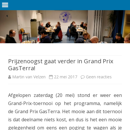
Ga
direct
naar
de
Prijzenoogst gaat verder in Grand Prix
inhoud
GasTerra!
Martin van Velzen
22 mei 2017
Geen reacties
o
p
Afgelopen zaterdag (20 mei) stond er weer een
P
Grand-Prix-toernooi op het programma, namelijk
r
de Grand Prix GasTerra. Het mooie aan dit toernooi
i
is dat deelname niets kost, en dus is het een mooie
gelegenheid om eens een poging te wagen als je
j