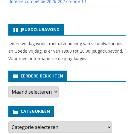
Interne competitie 2026-2027 ronde 1.1
JEUGDCLUBAVOND
Iedere vrijdagavond, met uitzondering van schoolvakanties
en Goede Vrijdag, is er van 19:00 tot 20:00 jeugdclubavond.
Voor meer informatie zie
de jeugdpagina
.
EERDERE BERICHTEN
E
e
r
d
e
CATEGORIEËN
r
e
b
C
e
a
r
t