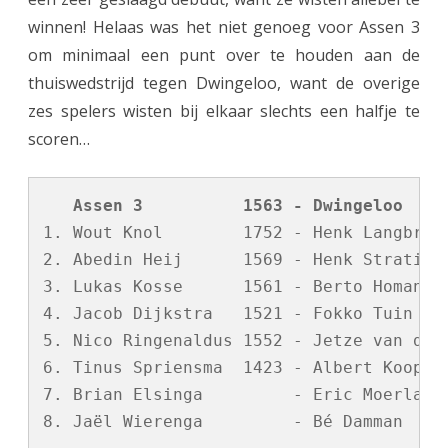
winnen! Helaas was het niet genoeg voor Assen 3
e
om minimaal een punt over te houden aan de
n
thuiswedstrijd tegen Dwingeloo, want de overige
3
zes spelers wisten bij elkaar slechts een halfje te
o
scoren…
o
k
   Assen 3          1563 - Dwingeloo    
1. Wout Knol        1752 - Henk Langbroek
n
2. Abedin Heij      1569 - Henk Strating 
a
3. Lukas Kosse      1561 - Berto Homan   
t
4. Jacob Dijkstra   1521 - Fokko Tuin    
5. Nico Ringenaldus 1552 - Jetze van der 
w
6. Tinus Spriensma  1423 - Albert Koops  
e
7. Brian Elsinga         - Eric Moerland 
e
w