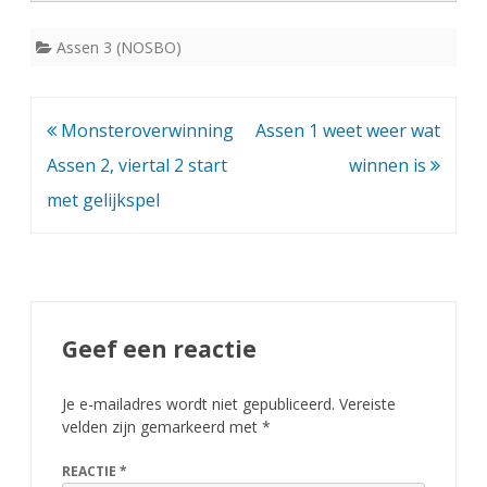
e
Assen 3 (NOSBO)
d
s
Bericht
Monsteroverwinning
Assen 1 weet weer wat
t
navigatie
Assen 2, viertal 2 start
winnen is
r
met gelijkspel
i
j
d
e
Geef een reactie
n
Je e-mailadres wordt niet gepubliceerd.
Vereiste
p
velden zijn gemarkeerd met
*
u
REACTIE
*