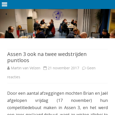
Ga
direct
naar
de
Assen 3 ook na twee wedstrijden
inhoud
puntloos
Martin van Velzen
21 november 2017
Geen
reacties
o
p
Door een aantal afzeggingen mochten Brian en Jaël
A
afgelopen vrijdag (17 november) hun
s
competitiedebuut maken in Assen 3, en het werd
s
een zeer geslaagd debuut, want ze wisten allebei te