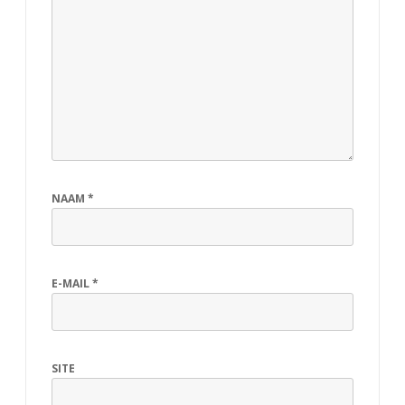
n
t
l
o
o
s
NAAM
*
E-MAIL
*
SITE