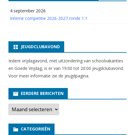
4 september 2026:
Interne competitie 2026-2027 ronde 1.1
JEUGDCLUBAVOND
Iedere vrijdagavond, met uitzondering van schoolvakanties
en Goede Vrijdag, is er van 19:00 tot 20:00 jeugdclubavond.
Voor meer informatie zie
de jeugdpagina
.
EERDERE BERICHTEN
E
e
r
d
e
CATEGORIEËN
r