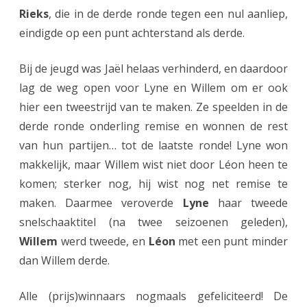
Rieks
, die in de derde ronde tegen een nul aanliep,
n
eindigde op een punt achterstand als derde.
e
Bij de jeugd was Jaël helaas verhinderd, en daardoor
l
lag de weg open voor Lyne en Willem om er ook
s
hier een tweestrijd van te maken. Ze speelden in de
c
derde ronde onderling remise en wonnen de rest
h
van hun partijen… tot de laatste ronde! Lyne won
makkelijk, maar Willem wist niet door Léon heen te
a
komen; sterker nog, hij wist nog net remise te
a
maken. Daarmee veroverde
Lyne
haar tweede
k
snelschaaktitel (na twee seizoenen geleden),
a
Willem
werd tweede, en
Léon
met een punt minder
dan Willem derde.
v
o
Alle (prijs)winnaars nogmaals gefeliciteerd! De