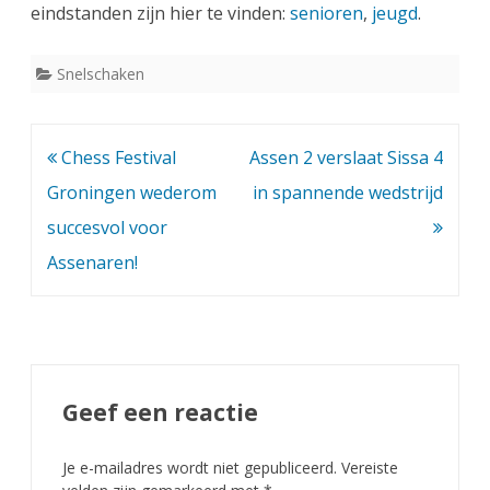
n
eindstanden zijn hier te vinden:
senioren
,
jeugd
.
d
Snelschaken
,
L
Bericht
Chess Festival
Assen 2 verslaat Sissa 4
y
navigatie
Groningen wederom
in spannende wedstrijd
n
succesvol voor
e
Assenaren!
s
n
e
l
Geef een reactie
s
c
Je e-mailadres wordt niet gepubliceerd.
Vereiste