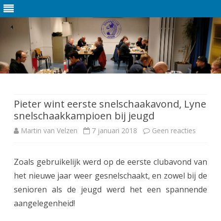
Ga
direct
naar
de
Pieter wint eerste snelschaakavond, Lyne
inhoud
snelschaakkampioen bij jeugd
Martin van Velzen
7 januari 2018
Geen reacties
o
p
Zoals gebruikelijk werd op de eerste clubavond van
P
het nieuwe jaar weer gesnelschaakt, en zowel bij de
i
senioren als de jeugd werd het een spannende
e
aangelegenheid!
t