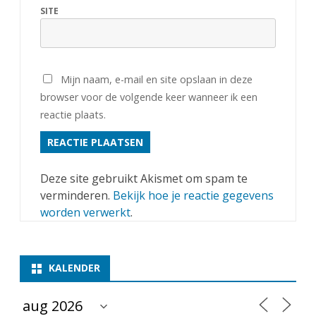
SITE
i
j
j
Mijn naam, e-mail en site opslaan in deze
e
browser voor de volgende keer wanneer ik een
u
reactie plaats.
g
d
Deze site gebruikt Akismet om spam te
verminderen.
Bekijk hoe je reactie gegevens
worden verwerkt
.
KALENDER