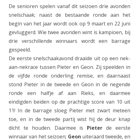
De senioren spelen vanaf dit seizoen drie avonden
e
snelschaak; naast de bestaande ronde aan het
r
begin van het jaar wordt ook op 9 maart en 22 juni
w
gevluggerd. Wie twee avonden wint is kampioen, bij
drie verschillende winnaars wordt een barrage
i
gespeeld.
n
De eerste snelschaakavond draaide uit op een nek-
t
aan-nekrace tussen Pieter en Geon. Zij speelden in
e
de vijfde ronde onderling remise, en daarnaast
stond Pieter in de tweede en Geon in de negende
e
ronde een halfje af aan Rieks, en daarmee
r
eindigden beiden op de prachtige score van 10 uit
s
11! In de barrage sloeg Pieter met zwart meteen
t
toe, en in de tweede partij wist hij de deur knap
dicht te houden. Daarmee is
Pieter
de eerste
e
winnaar van het seizoen;
Geon
uiteraard tweede, en
s