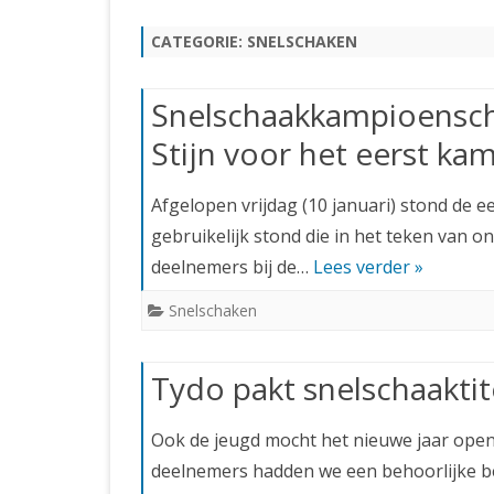
JUBILEUMBIJEENKOMST
KNSB-COMP
CATEGORIE:
SNELSCHAKEN
JUBILEUMVIERKAMPEN
UITSLAGEN
NOSBO-CO
INTERNE C
Snelschaakkampioenscha
Stijn voor het eerst ka
Afgelopen vrijdag (10 januari) stond de 
gebruikelijk stond die in het teken van
deelnemers bij de…
Lees verder »
Snelschaken
Tydo pakt snelschaaktit
Ook de jeugd mocht het nieuwe jaar ope
deelnemers hadden we een behoorlijke bez