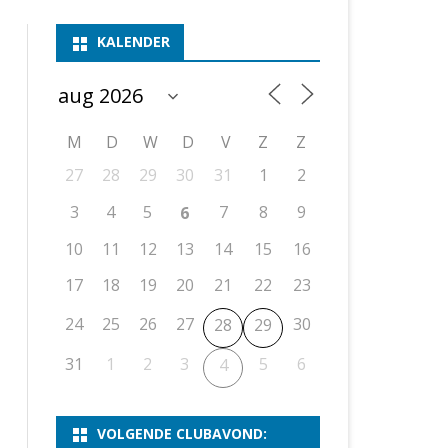
ASSEN 1
BSSK ASSEN
DEELNEMERSLIJST 2026
2026
B
KALENDER
ASSEN 2
ASSEN I
OPEN DRENTSE TOERNOOIEN
UITSLAGEN 2025
WEEKENDTOERNOOI
G
ASSEN 3
ASSEN II
KNSB-COMPETITIE
VERSLAG 2024
JEUGDTOERNOOI
E
NOSBO-BEKER
NOSBO-COMPETITIE
OPEN
P
M
D
W
D
V
Z
Z
UITSLAGEN 2024
RAPIDTOERNOOI
27
28
29
30
31
1
2
KNSB-JEUGDCOMPETITIE
T/M 1900
UITSLAGEN 2023
3
4
5
7
8
9
6
T/M 1700
10
11
12
13
14
15
16
17
18
19
20
21
22
23
ERS VAN SCHAAKCLUB
24
25
26
27
30
28
29
31
1
2
3
5
6
4
VOLGENDE CLUBAVOND: