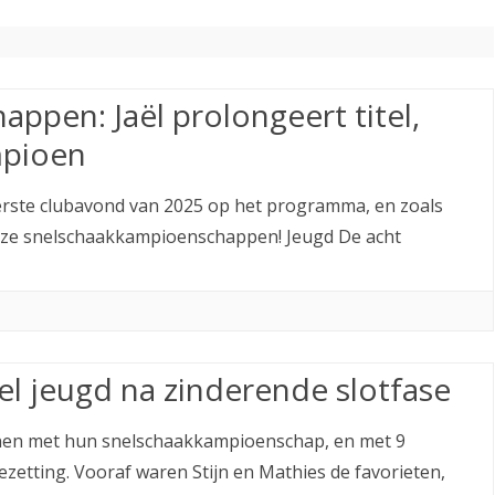
ETITIE
2025-2026
30-MINUTEN-COMPETITIE 2025-
KNSB-COMPETITIE
SNELSCHAAKKAMPIOENSCHAP
2026
MPETITIE
2025-2026
2025-2026
NOSBO-COMPETITIE
NOTABENE-COMPETITIE 2025-
OMPETITIES
2025-2026
ppen: Jaël prolongeert titel,
RAPIDKAMPIOENSCHAP 2025-
HISTORIE
2026
2026
mpioen
SNELSCHAAKKAMPIOENSCHAP
SPEELSCHEMA
JEUGD 2025-2026
eerste clubavond van 2025 op het programma, en zoals
KNSB-RATINGLIJST
SPEELSCHEMA JEUGD
 onze snelschaakkampioenschappen! Jeugd De acht
ERELIJST SENIOREN
KNSB-JEUGDRATINGLIJST
NEDERLANDSE
DEELNEM
JEUGDKAMPIOENSCHAPPEN
ASSEN
el jeugd na zinderende slotfase
ERELIJST JEUGD
nen met hun snelschaakkampioenschap, en met 9
etting. Vooraf waren Stijn en Mathies de favorieten,