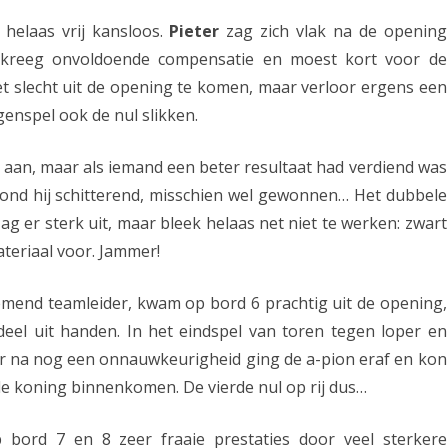
n
 helaas vrij kansloos.
Pieter
zag zich vlak na de opening
n
 kreeg onvoldoende compensatie en moest kort voor de
et slecht uit de opening te komen, maar verloor ergens een
i
enspel ook de nul slikken.
e
t
 aan, maar als iemand een beter resultaat had verdiend was
o
stond hij schitterend, misschien wel gewonnen… Het dubbele
g er sterk uit, maar bleek helaas net niet te werken: zwart
p
ateriaal voor. Jammer!
n
i
nemend teamleider, kwam op bord 6 prachtig uit de opening,
eel uit handen. In het eindspel van toren tegen loper en
e
r na nog een onnauwkeurigheid ging de a-pion eraf en kon
u
de koning binnenkomen. De vierde nul op rij dus…
w
p bord 7 en 8 zeer fraaie prestaties door veel sterkere
s