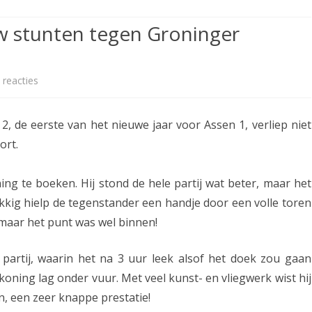
ETITIE
2025-2026
30-MINUTEN-COMPETITIE 2025-
KNSB-COMPETITIE
SNELSCHAAKKAMPIOENSCHAP
w stunten tegen Groninger
2026
MPETITIE
2025-2026
2025-2026
NOSBO-COMPETITIE
NOTABENE-COMPETITIE 2025-
OMPETITIES
2025-2026
RAPIDKAMPIOENSCHAP 2025-
HISTORIE
2026
 reacties
o
2026
SNELSCHAAKKAMPIOENSCHAP
p
SPEELSCHEMA
JEUGD 2025-2026
, de eerste van het nieuwe jaar voor Assen 1, verliep niet
A
KNSB-RATINGLIJST
ort.
SPEELSCHEMA JEUGD
s
ERELIJST SENIOREN
KNSB-JEUGDRATINGLIJST
s
ng te boeken. Hij stond de hele partij wat beter, maar het
kkig hielp de tegenstander een handje door een volle toren
e
NEDERLANDSE
DEELNEM
 maar het punt was wel binnen!
JEUGDKAMPIOENSCHAPPEN
ASSEN
n
ERELIJST JEUGD
1
artij, waarin het na 3 uur leek alsof het doek zou gaan
k
 koning lag onder vuur. Met veel kunst- en vliegwerk wist hij
n, een zeer knappe prestatie!
a