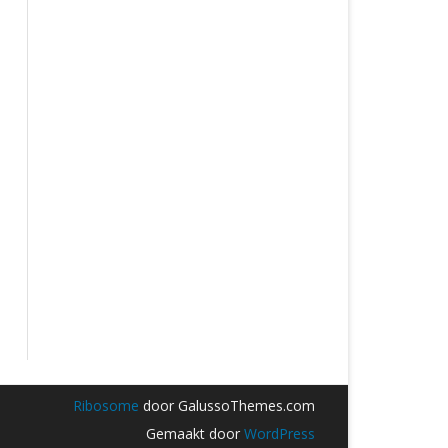
Ribosome
door GalussoThemes.com
Gemaakt door
WordPress