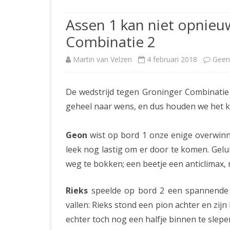
JUBILEUMBIJEENKOMST
KNSB-COMP
Assen 1 kan niet opnieu
JUBILEUMVIERKAMPEN
UITSLAGEN
NOSBO-CO
Combinatie 2
INTERNE C
Martin van Velzen
4 februari 2018
Geen
De wedstrijd tegen Groninger Combinatie 2
geheel naar wens, en dus houden we het k
Geon
wist op bord 1 onze enige overwinni
leek nog lastig om er door te komen. Gelu
weg te bokken; een beetje een anticlimax,
Rieks
speelde op bord 2 een spannende p
vallen: Rieks stond een pion achter en zijn
echter toch nog een halfje binnen te slepe