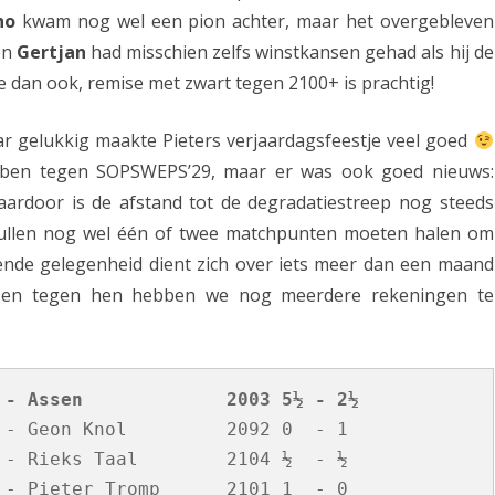
ho
kwam nog wel een pion achter, maar het overgebleven
t
en
Gertjan
had misschien zelfs winstkansen gehad als hij de
u
 dan ook, remise met zwart tegen 2100+ is prachtig!
n
ar gelukkig maakte Pieters verjaardagsfeestje veel goed
t
bben tegen SOPSWEPS’29, maar er was ook goed nieuws:
e
aardoor is de afstand tot de degradatiestreep nog steeds
n
zullen nog wel één of twee matchpunten moeten halen om
t
lgende gelegenheid dient zich over iets meer dan een maand
 en tegen hen hebben we nog meerdere rekeningen te
e
g
e
 - Assen             2003 5½ - 2½
n
 - Geon Knol         2092 0  - 1

G
 - Rieks Taal        2104 ½  - ½

 - Pieter Tromp      2101 1  - 0

r