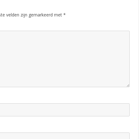
n
a
ste velden zijn gemarkeerd met
*
t
i
e
2