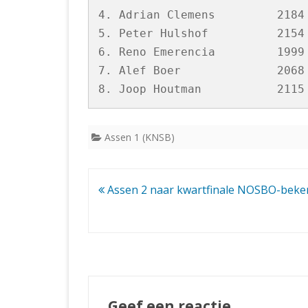
4. Adrian Clemens         2184
5. Peter Hulshof          2154
6. Reno Emerencia         1999
7. Alef Boer              2068
Assen 1 (KNSB)
Bericht
Assen 2 naar kwartfinale NOSBO-beke
navigatie
Geef een reactie