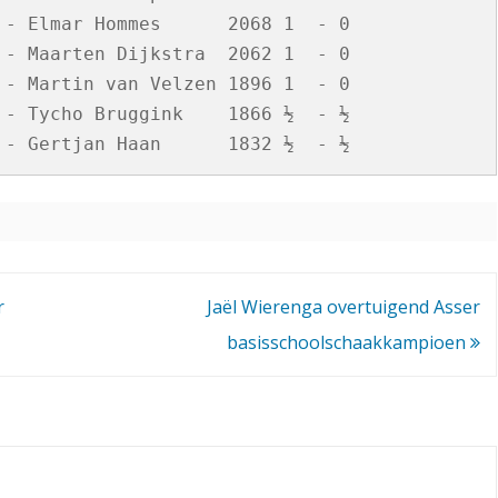
 - Elmar Hommes      2068 1  - 0

o
 - Maarten Dijkstra  2062 1  - 0

n
 - Martin van Velzen 1896 1  - 0

i
 - Tycho Bruggink    1866 ½  - ½

n
g
e
r
r
Jaël Wierenga overtuigend Asser
C
basisschoolschaakkampioen
o
m
b
i