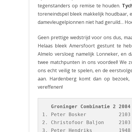
tegenstanders op remise te houden.
Tyc
toreneindspel bleek makkelijk houdbaar, 
damevleugelpionnen niet had geruild… Hoe
Geen prettige wedstrijd voor ons dus, ma
Helaas bleek Amersfoort gestunt te he
Almelo versloeg namelijk Lonneker, en d
twee matchpunten in ons voordeel! We 
ons echt veilig te spelen, en de eerstvo
aan. Hardenberg komt dan op bezoek,
vereffenen!
   Groninger Combinatie 2 2084
1. Peter Bosker           2103
2. Christofoor Baljon     2103
3. Peter Hendriks         1948