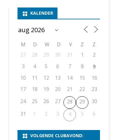
ASSEN 1
BSSK ASSEN
DEELNEMERSLIJST 2026
2026
B
KALENDER
ASSEN 2
ASSEN I
OPEN DRENTSE TOERNOOIEN
UITSLAGEN 2025
WEEKENDTOERNOOI
G
ASSEN 3
ASSEN II
KNSB-COMPETITIE
VERSLAG 2024
JEUGDTOERNOOI
E
NOSBO-BEKER
NOSBO-COMPETITIE
OPEN
P
M
D
W
D
V
Z
Z
UITSLAGEN 2024
RAPIDTOERNOOI
27
28
29
30
31
1
2
KNSB-JEUGDCOMPETITIE
T/M 1900
UITSLAGEN 2023
3
4
5
6
7
8
9
T/M 1700
10
11
12
13
14
15
16
17
18
19
20
21
22
23
ERS VAN SCHAAKCLUB
24
25
26
27
30
28
29
31
1
2
3
5
6
4
VOLGENDE CLUBAVOND: