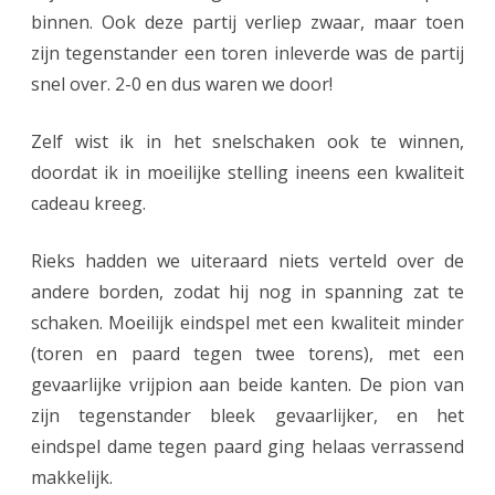
a
binnen. Ook deze partij verliep zwaar, maar toen
zijn tegenstander een toren inleverde was de partij
s
snel over. 2-0 en dus waren we door!
s
k
Zelf wist ik in het snelschaken ook te winnen,
y
doordat ik in moeilijke stelling ineens een kwaliteit
cadeau kreeg.
’
s
Rieks hadden we uiteraard niets verteld over de
andere borden, zodat hij nog in spanning zat te
schaken. Moeilijk eindspel met een kwaliteit minder
(toren en paard tegen twee torens), met een
gevaarlijke vrijpion aan beide kanten. De pion van
zijn tegenstander bleek gevaarlijker, en het
eindspel dame tegen paard ging helaas verrassend
makkelijk.