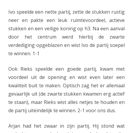
d
Ivo speelde een nette partij, zette de stukken rustig
neer en pakte een leuk ruimtevoordeel, actieve
e
stukken en een veilige koning op h3. Na een aanval
v
door het centrum werd hierbij de zwarte
e
verdediging opgeblazen en wist Ivo de partij soepel
r
te winnen. 1-1
d
Ook Rieks speelde een goede partij, kwam met
e
voordeel uit de opening en wist even later een
r
kwaliteit buit te maken. Optisch zag het er allemaal
n
gevaarlijk uit (de zwarte stukken kwamen erg actief
te staan), maar Rieks wist alles netjes te houden en
a
de partij uiteindelijk te winnen. 2-1 voor ons dus.
o
v
Arjan had het zwaar in zijn partij. Hij stond wat