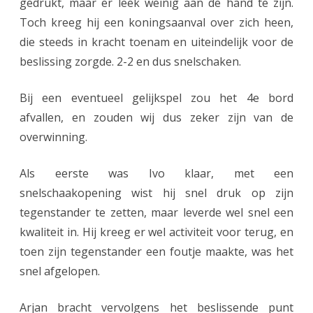
gedrukt, maar er leek weinig aan de hand te zijn.
e
Toch kreeg hij een koningsaanval over zich heen,
r
die steeds in kracht toenam en uiteindelijk voor de
w
beslissing zorgde. 2-2 en dus snelschaken.
i
Bij een eventueel gelijkspel zou het 4e bord
n
afvallen, en zouden wij dus zeker zijn van de
n
overwinning.
i
Als eerste was Ivo klaar, met een
n
snelschaakopening wist hij snel druk op zijn
g
tegenstander te zetten, maar leverde wel snel een
o
kwaliteit in. Hij kreeg er wel activiteit voor terug, en
p
toen zijn tegenstander een foutje maakte, was het
snel afgelopen.
S
p
Arjan bracht vervolgens het beslissende punt