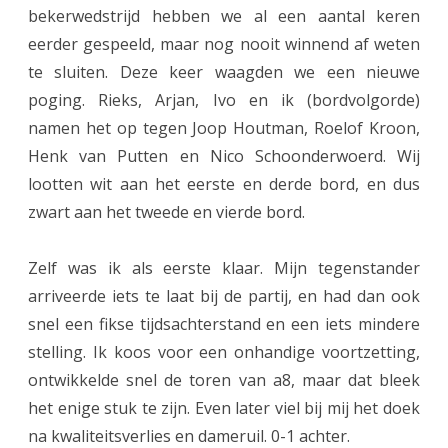
bekerwedstrijd hebben we al een aantal keren
-
eerder gespeeld, maar nog nooit winnend af weten
b
te sluiten. Deze keer waagden we een nieuwe
e
poging. Rieks, Arjan, Ivo en ik (bordvolgorde)
namen het op tegen Joop Houtman, Roelof Kroon,
k
Henk van Putten en Nico Schoonderwoerd. Wij
e
lootten wit aan het eerste en derde bord, en dus
r
zwart aan het tweede en vierde bord.
t
Zelf was ik als eerste klaar. Mijn tegenstander
e
arriveerde iets te laat bij de partij, en had dan ook
a
snel een fikse tijdsachterstand en een iets mindere
m
stelling. Ik koos voor een onhandige voortzetting,
r
ontwikkelde snel de toren van a8, maar dat bleek
het enige stuk te zijn. Even later viel bij mij het doek
o
na kwaliteitsverlies en dameruil. 0-1 achter.
n