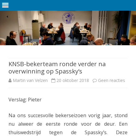
Ga
direct
naar
de
KNSB-bekerteam ronde verder na
inhoud
overwinning op Spassky’s
Martin van Velzen
20 oktober 2018
Geen reacties
o
p
Verslag: Pieter
K
N
Na ons succesvolle bekerseizoen vorig jaar, stond
S
nu alweer de eerste ronde voor de deur. Een
thuiswedstrijd tegen de Spassky’s. Deze
B