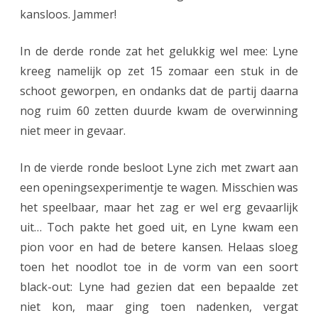
kansloos. Jammer!
o
o
In de derde ronde zat het gelukkig wel mee: Lyne
kreeg namelijk op zet 15 zomaar een stuk in de
r
schoot geworpen, en ondanks dat de partij daarna
L
nog ruim 60 zetten duurde kwam de overwinning
y
niet meer in gevaar.
n
In de vierde ronde besloot Lyne zich met zwart aan
e
een openingsexperimentje te wagen. Misschien was
n
het speelbaar, maar het zag er wel erg gevaarlijk
a
uit… Toch pakte het goed uit, en Lyne kwam een
pion voor en had de betere kansen. Helaas sloeg
w
toen het noodlot toe in de vorm van een soort
i
black-out: Lyne had gezien dat een bepaalde zet
s
niet kon, maar ging toen nadenken, vergat