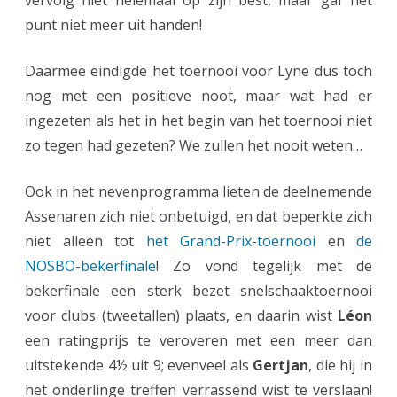
vervolg niet helemaal op zijn best, maar gaf het
punt niet meer uit handen!
Daarmee eindigde het toernooi voor Lyne dus toch
nog met een positieve noot, maar wat had er
ingezeten als het in het begin van het toernooi niet
zo tegen had gezeten? We zullen het nooit weten…
Ook in het nevenprogramma lieten de deelnemende
Assenaren zich niet onbetuigd, en dat beperkte zich
niet alleen tot
het Grand-Prix-toernooi
en
de
NOSBO-bekerfinale
! Zo vond tegelijk met de
bekerfinale een sterk bezet snelschaaktoernooi
voor clubs (tweetallen) plaats, en daarin wist
Léon
een ratingprijs te veroveren met een meer dan
uitstekende 4½ uit 9; evenveel als
Gertjan
, die hij in
het onderlinge treffen verrassend wist te verslaan!