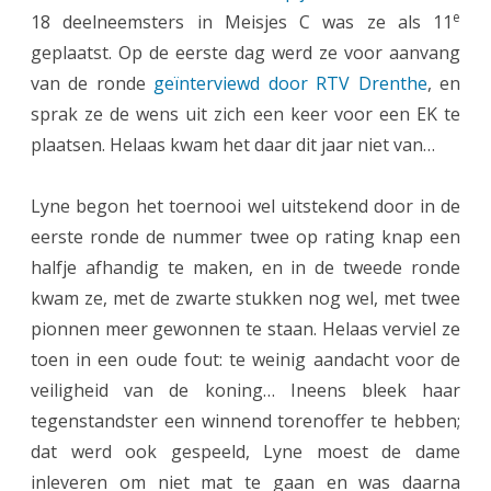
e
18 deelneemsters in Meisjes C was ze als 11
C
geplaatst. Op de eerste dag werd ze voor aanvang
:
van de ronde
geïnterviewd door RTV Drenthe
, en
t
sprak ze de wens uit zich een keer voor een EK te
plaatsen. Helaas kwam het daar dit jaar niet van…
o
c
Lyne begon het toernooi wel uitstekend door in de
h
eerste ronde de nummer twee op rating knap een
n
halfje afhandig te maken, en in de tweede ronde
kwam ze, met de zwarte stukken nog wel, met twee
o
pionnen meer gewonnen te staan. Helaas verviel ze
g
toen in een oude fout: te weinig aandacht voor de
5
veiligheid van de koning… Ineens bleek haar
0
tegenstandster een winnend torenoffer te hebben;
dat werd ook gespeeld, Lyne moest de dame
%
inleveren om niet mat te gaan en was daarna
v