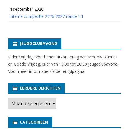
4 september 2026:
Interne competitie 2026-2027 ronde 1.1
JEUGDCLUBAVOND
Iedere vrijdagavond, met uitzondering van schoolvakanties
en Goede Vrijdag, is er van 19:00 tot 20:00 jeugdclubavond.
Voor meer informatie zie
de jeugdpagina
.
EERDERE BERICHTEN
E
e
r
d
e
CATEGORIEËN
r
e