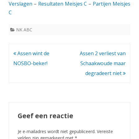
Verslagen
–
Resultaten Meisjes C
–
Partijen Meisjes
C
NK ABC
Bericht
Assen wint de
Assen 2 verliest van
navigatie
NOSBO-beker!
Schaakwoude maar
degradeert niet
Geef een reactie
Je e-mailadres wordt niet gepubliceerd.
Vereiste
velden zijn gemarkeerd met
*