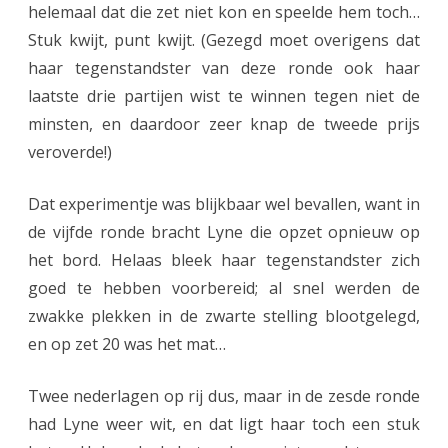
s
helemaal dat die zet niet kon en speelde hem toch…
Stuk kwijt, punt kwijt. (Gezegd moet overigens dat
e
haar tegenstandster van deze ronde ook haar
l
laatste drie partijen wist te winnen tegen niet de
v
minsten, en daardoor zeer knap de tweede prijs
a
veroverde!)
l
Dat experimentje was blijkbaar wel bevallen, want in
l
de vijfde ronde bracht Lyne die opzet opnieuw op
i
het bord. Helaas bleek haar tegenstandster zich
g
goed te hebben voorbereid; al snel werden de
zwakke plekken in de zwarte stelling blootgelegd,
t
en op zet 20 was het mat…
o
e
Twee nederlagen op rij dus, maar in de zesde ronde
had Lyne weer wit, en dat ligt haar toch een stuk
r