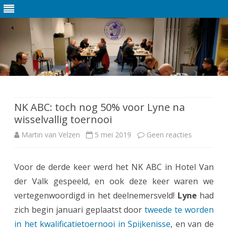
Ga
direct
naar
de
NK ABC: toch nog 50% voor Lyne na
inhoud
wisselvallig toernooi
Martin van Velzen
5 mei 2019
Geen reacties
o
p
Voor de derde keer werd het NK ABC in Hotel Van
N
der Valk gespeeld, en ook deze keer waren we
K
vertegenwoordigd in het deelnemersveld!
Lyne
had
A
zich begin januari geplaatst door
tweede te worden
in het kwalificatietoernooi in Spijkenisse
, en van de
B