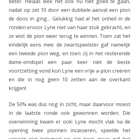
beter. Helaas leek het ook nu niet goed te gaan,
n
nadat op zet 10 door een dubbele aanval een pion
o
de doos in ging… Gelukkig had al het onheil in de
o
ronden ervoor Lyne niet van haar stuk gebracht, en
ze wist de pion weer terug te winnen. Toen zat het
i
eindelijk eens mee: de zwartspeelster gaf namelijk
een tweede pion weg, en toen zij in het resterende
dame-eindspel een paar keer niet de beste
voortzetting vond kon Lyne een vrije a-pion creëren
en die in nog geen 10 zetten aan de overkant
krijgen!
De 50% was dus nog in zicht, maar daarvoor moest
in de laatste ronde ook gewonnen worden. Die
overwinning kwam er ook: Lyne mocht vlak na de
opening twee pionnen incasseren, speelde het