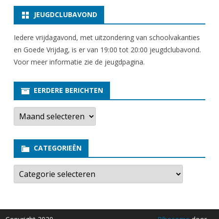
JEUGDCLUBAVOND
Iedere vrijdagavond, met uitzondering van schoolvakanties
en Goede Vrijdag, is er van 19:00 tot 20:00 jeugdclubavond.
Voor meer informatie zie
de jeugdpagina
.
EERDERE BERICHTEN
E
e
r
d
e
CATEGORIEËN
r
e
b
C
e
a
r
t
i
e
c
g
h
o
t
r