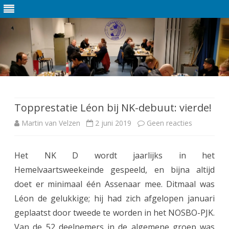
Ga
direct
naar
de
Topprestatie Léon bij NK-debuut: vierde!
inhoud
Martin van Velzen
2 juni 2019
Geen reacties
o
p
Het NK D wordt jaarlijks in het
T
Hemelvaartsweekeinde gespeeld, en bijna altijd
o
doet er minimaal één Assenaar mee. Ditmaal was
p
Léon de gelukkige; hij had zich afgelopen januari
geplaatst door tweede te worden in het NOSBO-PJK.
p
Van de 52 deelnemers in de algemene groep was