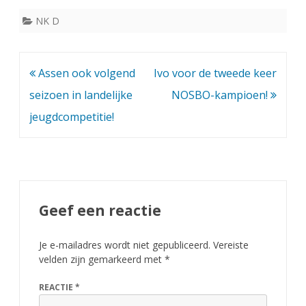
NK D
Bericht
Assen ook volgend
Ivo voor de tweede keer
navigatie
seizoen in landelijke
NOSBO-kampioen!
jeugdcompetitie!
Geef een reactie
Je e-mailadres wordt niet gepubliceerd.
Vereiste
velden zijn gemarkeerd met
*
REACTIE
*