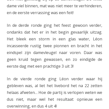
i
dame viel binnen, mat was niet meer te verhinderen,
j
en de eerste verrassing was een feit!
N
In de derde ronde ging het feest gewoon verder,
K
ondanks dat het er in het begin gevaarlijk uitzag.
-
Het bleek een storm in een glas water, Léon
d
incasseerde rustig twee pionnen en bracht in het
eindspel zijn damevleugel naar voren. Daar was
e
geen kruid tegen gewassen, en zo eindigde de
b
eerste dag met een prachtige 3 uit 3!
u
In de vierde ronde ging Léon verder waar hij
u
gebleven was, al liet het livebord het na 22 zetten
t
helaas afweten… Hoe de partij is verlopen weten we
:
dus niet, maar wel het resultaat: opnieuw een
v
overwinning, en dus 4 uit 4!