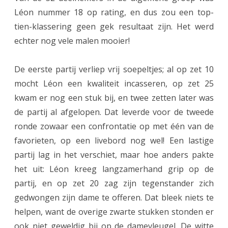
r
Léon nummer 18 op rating, en dus zou een top-
e
tien-klassering geen gek resultaat zijn. Het werd
s
echter nog vele malen mooier!
t
De eerste partij verliep vrij soepeltjes; al op zet 10
a
mocht Léon een kwaliteit incasseren, op zet 25
t
kwam er nog een stuk bij, en twee zetten later was
i
de partij al afgelopen. Dat leverde voor de tweede
ronde zowaar een confrontatie op met één van de
e
favorieten, op een livebord nog wel! Een lastige
L
partij lag in het verschiet, maar hoe anders pakte
é
het uit: Léon kreeg langzamerhand grip op de
o
partij, en op zet 20 zag zijn tegenstander zich
gedwongen zijn dame te offeren. Dat bleek niets te
n
helpen, want de overige zwarte stukken stonden er
b
ook niet geweldig bij op de damevleugel. De witte