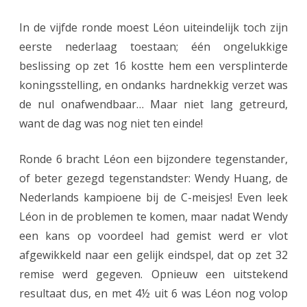
i
In de vijfde ronde moest Léon uiteindelijk toch zijn
e
eerste nederlaag toestaan; één ongelukkige
r
beslissing op zet 16 kostte hem een versplinterde
d
koningsstelling, en ondanks hardnekkig verzet was
de nul onafwendbaar… Maar niet lang getreurd,
e
want de dag was nog niet ten einde!
!
Ronde 6 bracht Léon een bijzondere tegenstander,
of beter gezegd tegenstandster: Wendy Huang, de
Nederlands kampioene bij de C-meisjes! Even leek
Léon in de problemen te komen, maar nadat Wendy
een kans op voordeel had gemist werd er vlot
afgewikkeld naar een gelijk eindspel, dat op zet 32
remise werd gegeven. Opnieuw een uitstekend
resultaat dus, en met 4½ uit 6 was Léon nog volop