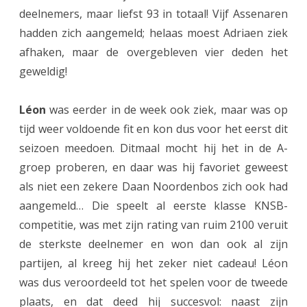
deelnemers, maar liefst 93 in totaal! Vijf Assenaren
r
hadden zich aangemeld; helaas moest Adriaen ziek
j
afhaken, maar de overgebleven vier deden het
e
geweldig!
u
Léon
was eerder in de week ook ziek, maar was op
g
tijd weer voldoende fit en kon dus voor het eerst dit
d
seizoen meedoen. Ditmaal mocht hij het in de A-
o
groep proberen, en daar was hij favoriet geweest
als niet een zekere Daan Noordenbos zich ook had
p
aangemeld… Die speelt al eerste klasse KNSB-
n
competitie, was met zijn rating van ruim 2100 veruit
i
de sterkste deelnemer en won dan ook al zijn
e
partijen, al kreeg hij het zeker niet cadeau! Léon
was dus veroordeeld tot het spelen voor de tweede
u
plaats, en dat deed hij succesvol: naast zijn
w