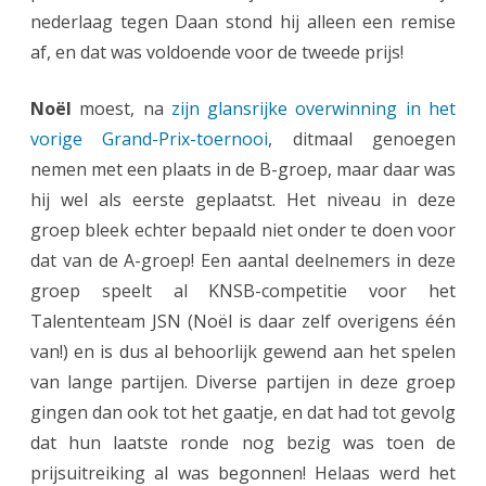
nederlaag tegen Daan stond hij alleen een remise
s
af, en dat was voldoende voor de tweede prijs!
u
Noël
moest, na
zijn glansrijke overwinning in het
c
vorige Grand-Prix-toernooi
, ditmaal genoegen
c
nemen met een plaats in de B-groep, maar daar was
e
hij wel als eerste geplaatst. Het niveau in deze
s
groep bleek echter bepaald niet onder te doen voor
dat van de A-groep! Een aantal deelnemers in deze
v
groep speelt al KNSB-competitie voor het
o
Talententeam JSN (Noël is daar zelf overigens één
l
van!) en is dus al behoorlijk gewend aan het spelen
i
van lange partijen. Diverse partijen in deze groep
gingen dan ook tot het gaatje, en dat had tot gevolg
n
dat hun laatste ronde nog bezig was toen de
G
prijsuitreiking al was begonnen! Helaas werd het