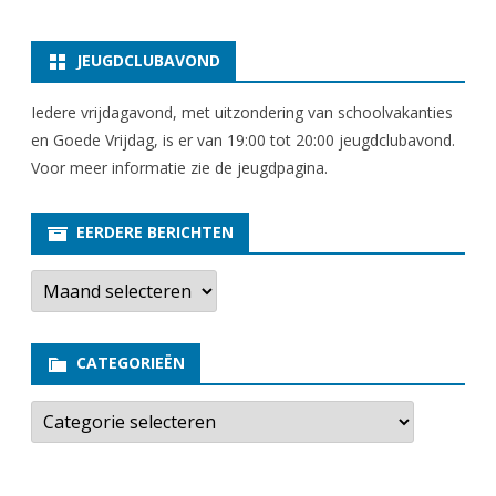
JEUGDCLUBAVOND
Iedere vrijdagavond, met uitzondering van schoolvakanties
en Goede Vrijdag, is er van 19:00 tot 20:00 jeugdclubavond.
Voor meer informatie zie
de jeugdpagina
.
EERDERE BERICHTEN
E
e
r
d
e
CATEGORIEËN
r
e
b
C
e
a
r
t
i
e
c
g
h