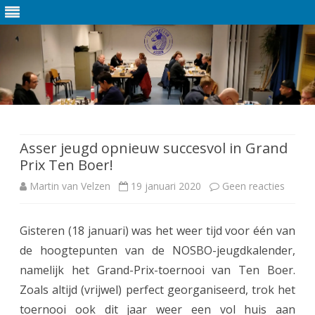
Ga
direct
naar
de
Asser jeugd opnieuw succesvol in Grand
inhoud
Prix Ten Boer!
Martin van Velzen
19 januari 2020
Geen reacties
o
p
Gisteren (18 januari) was het weer tijd voor één van
A
de hoogtepunten van de NOSBO-jeugdkalender,
s
namelijk het Grand-Prix-toernooi van Ten Boer.
s
Zoals altijd (vrijwel) perfect georganiseerd, trok het
toernooi ook dit jaar weer een vol huis aan
e