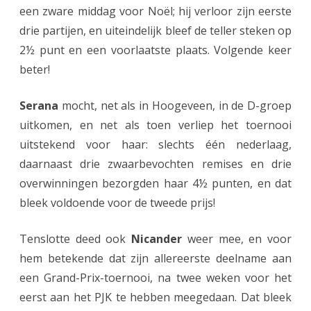
r
een zware middag voor Noël; hij verloor zijn eerste
a
drie partijen, en uiteindelijk bleef de teller steken op
2½ punt en een voorlaatste plaats. Volgende keer
n
beter!
d
P
Serana
mocht, net als in Hoogeveen, in de D-groep
uitkomen, en net als toen verliep het toernooi
r
uitstekend voor haar: slechts één nederlaag,
i
daarnaast drie zwaarbevochten remises en drie
x
overwinningen bezorgden haar 4½ punten, en dat
T
bleek voldoende voor de tweede prijs!
e
Tenslotte deed ook
Nicander
weer mee, en voor
n
hem betekende dat zijn allereerste deelname aan
B
een Grand-Prix-toernooi, na twee weken voor het
o
eerst aan het PJK te hebben meegedaan. Dat bleek