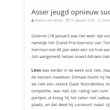
JUBILEUMBIJEENKOMST
KNSB-COMP
Asser jeugd opnieuw suc
JUBILEUMVIERKAMPEN
UITSLAGEN
NOSBO-CO
Martin van Velzen
19 januari 2020
Geen
INTERNE C
Gisteren (18 januari) was het weer tijd 
namelijk het Grand-Prix-toernooi van Ten B
toernooi ook dit jaar weer een vol huis aa
zich aangemeld; helaas moest Adriaen ziek
Léon
was eerder in de week ook ziek, maa
dit seizoen meedoen. Ditmaal mocht hij he
als niet een zekere Daan Noordenbos zi
competitie, was met zijn rating van ruim
partijen, al kreeg hij het zeker niet cad
plaats, en dat deed hij succesvol: naast z