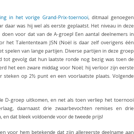
d
o
ning in het vorige Grand-Prix-toernooi
, ditmaal genoegen
 daar was hij wel als eerste geplaatst. Het niveau in deze
p
e doen voor dat van de A-groep! Een aantal deelnemers in
n
or het Talententeam JSN (Noël is daar zelf overigens één
i
et spelen van lange partijen. Diverse partijen in deze groep
e
d tot gevolg dat hun laatste ronde nog bezig was toen de
erd het een zware middag voor Noël; hij verloor zijn eerste
u
eller steken op 2½ punt en een voorlaatste plaats. Volgende
w
s
e D-groep uitkomen, en net als toen verliep het toernooi
u
erlaag, daarnaast drie zwaarbevochten remises en drie
c
en dat bleek voldoende voor de tweede prijs!
c
e
n voor hem betekende dat zijn allereerste deelname aan