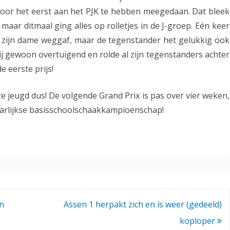
oor het eerst aan het PJK te hebben meegedaan. Dat bleek
s
aar ditmaal ging alles op rolletjes in de J-groep. Eén keer
v
zijn dame weggaf, maar de tegenstander het gelukkig ook
o
ij gewoon overtuigend en rolde al zijn tegenstanders achter
l
e eerste prijs!
i
 jeugd dus! De volgende Grand Prix is pas over vier weken,
n
aarlijkse basisschoolschaakkampioenschap!
G
r
a
n
d
n
Assen 1 herpakt zich en is weer (gedeeld)
P
koploper
r