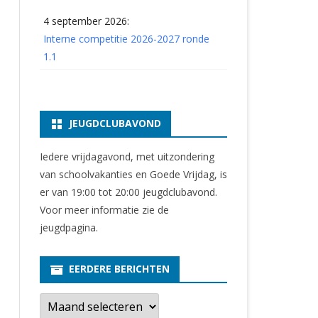
4 september 2026:
Interne competitie 2026-2027 ronde
1.1
JEUGDCLUBAVOND
Iedere vrijdagavond, met uitzondering
van schoolvakanties en Goede Vrijdag, is
er van 19:00 tot 20:00 jeugdclubavond.
Voor meer informatie zie
de
jeugdpagina
.
EERDERE BERICHTEN
E
e