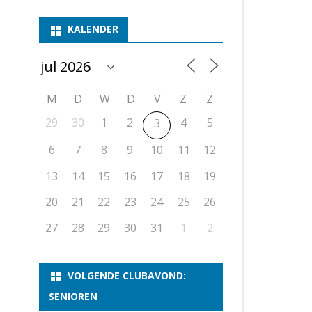
ASSEN 1
BSSK ASSEN
DEELNEMERSLIJST 2026
2026
B
KALENDER
ASSEN 2
ASSEN I
OPEN DRENTSE TOERNOOIEN
UITSLAGEN 2025
WEEKENDTOERNOOI
G
ASSEN 3
ASSEN II
KNSB-COMPETITIE
VERSLAG 2024
JEUGDTOERNOOI
E
NOSBO-BEKER
NOSBO-COMPETITIE
OPEN
P
M
D
W
D
V
Z
Z
UITSLAGEN 2024
RAPIDTOERNOOI
29
30
1
2
4
5
3
KNSB-JEUGDCOMPETITIE
T/M 1900
UITSLAGEN 2023
6
7
8
9
10
11
12
T/M 1700
13
14
15
16
17
18
19
20
21
22
23
24
25
26
ERS VAN SCHAAKCLUB
27
28
29
30
31
1
2
VOLGENDE CLUBAVOND:
SENIOREN