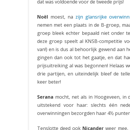
dat was voldoende voor de tweede prijs!
Noël
moest, na
zijn glansrijke overwin
nemen met een plaats in de B-groep, maar
groep bleek echter bepaald niet onder t
deze groep speelt al KNSB-competitie vo
van!) en is dus al behoorlijk gewend aan h
gingen dan ook tot het gaatje, en dat ha
prijsuitreiking al was begonnen! Helaas w
drie partijen, en uiteindelijk bleef de t
keer beter!
Serana
mocht, net als in Hoogeveen, in d
uitstekend voor haar: slechts één ned
overwinningen bezorgden haar 4½ punten, 
Tenslotte deed ook
Nicander
weer mee, e