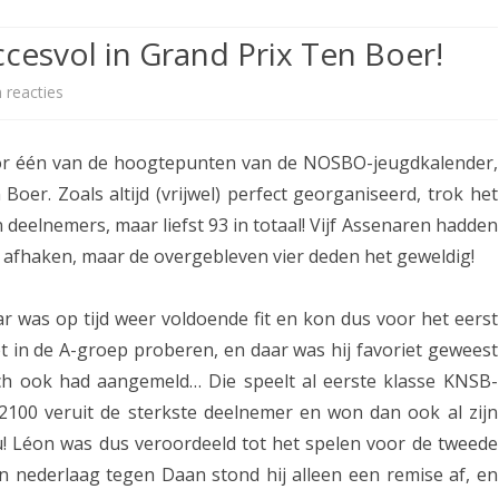
ETITIE
2025-2026
30-MINUTEN-COMPETITIE 2025-
KNSB-COMPETITIE
SNELSCHAAKKAMPIOENSCHAP
cesvol in Grand Prix Ten Boer!
2026
MPETITIE
2025-2026
2025-2026
NOSBO-COMPETITIE
NOTABENE-COMPETITIE 2025-
 reacties
o
OMPETITIES
2025-2026
RAPIDKAMPIOENSCHAP 2025-
HISTORIE
2026
p
2026
voor één van de hoogtepunten van de NOSBO-jeugdkalender,
SNELSCHAAKKAMPIOENSCHAP
A
SPEELSCHEMA
JEUGD 2025-2026
oer. Zoals altijd (vrijwel) perfect georganiseerd, trok het
s
n deelnemers, maar liefst 93 in totaal! Vijf Assenaren hadden
KNSB-RATINGLIJST
SPEELSCHEMA JEUGD
s
 afhaken, maar de overgebleven vier deden het geweldig!
ERELIJST SENIOREN
KNSB-JEUGDRATINGLIJST
e
r was op tijd weer voldoende fit en kon dus voor het eerst
r
NEDERLANDSE
DEELNEM
t in de A-groep proberen, en daar was hij favoriet geweest
JEUGDKAMPIOENSCHAPPEN
ASSEN
j
ch ook had aangemeld… Die speelt al eerste klasse KNSB-
ERELIJST JEUGD
e
 2100 veruit de sterkste deelnemer en won dan ook al zijn
eau! Léon was dus veroordeeld tot het spelen voor de tweede
u
ijn nederlaag tegen Daan stond hij alleen een remise af, en
g