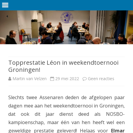
Ga
direct
naar
de
Topprestatie Léon in weekendtoernooi
inhoud
Groningen!
Martin van Velzen
29 mei 2022
Geen reacties
o
p
Slechts twee Assenaren deden de afgelopen paar
T
dagen mee aan het weekendtoernooi in Groningen,
o
dat ook dit jaar dienst deed als NOSBO-
p
kampioenschap, maar één van hen heeft wel een
geweldige prestatie geleverd! Helaas voor
Elmar
p