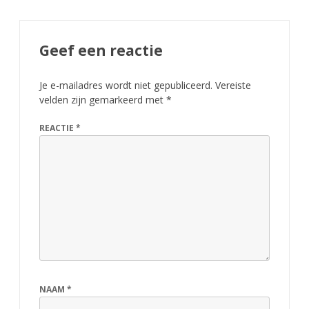
n
o
Geef een reactie
o
i
Je e-mailadres wordt niet gepubliceerd.
Vereiste
velden zijn gemarkeerd met
*
G
r
REACTIE
*
o
n
i
n
g
e
NAAM
*
n