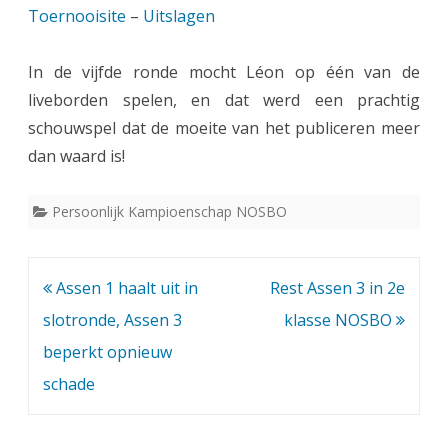
Toernooisite
–
Uitslagen
n
w
In de vijfde ronde mocht Léon op één van de
liveborden spelen, en dat werd een prachtig
e
schouwspel dat de moeite van het publiceren meer
e
dan waard is!
k
e
Persoonlijk Kampioenschap NOSBO
n
d
Bericht
Assen 1 haalt uit in
Rest Assen 3 in 2e
t
navigatie
slotronde, Assen 3
klasse NOSBO
o
beperkt opnieuw
schade
e
r