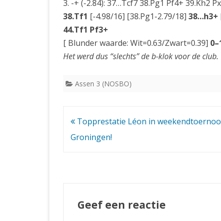
3. -+ (-2.84): 37…Tcf7 38.Pg1 Pf4+ 39.Kh2 
38.Tf1
[-4.98/16] [38.Pg1-2.79/18]
38…h3+
44.Tf1 Pf3+
[ Blunder waarde: Wit=0.63/Zwart=0.39]
0–
Het werd dus “slechts” de b-klok voor de club.
Assen 3 (NOSBO)
Bericht
Topprestatie Léon in weekendtoernoo
navigatie
Groningen!
Geef een reactie