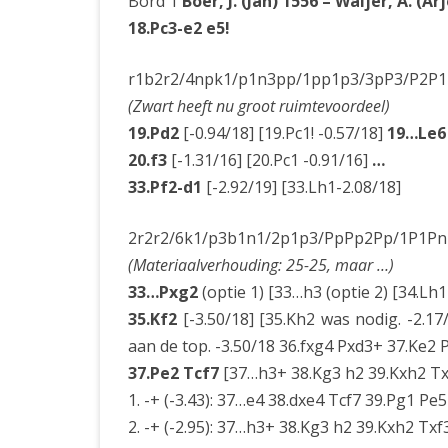
Bord 1
Boer, J. (Jan) 1556 – Waijer, A. (Ar
18.Pc3-e2 e5!
r1b2r2/4npk1/p1n3pp/1pp1p3/3pP3/P2P1
(Zwart heeft nu groot ruimtevoordeel)
19.Pd2
[-0.94/18] [19.Pc1! -0.57/18]
19…Le6
20.f3
[-1.31/16] [20.Pc1 -0.91/16]
…
33.Pf2-d1
[-2.92/19] [33.Lh1-2.08/18]
2r2r2/6k1/p3b1n1/2p1p3/PpPp2Pp/1P1Pn
(Materiaalverhouding: 25-25, maar …)
33…Pxg2
(optie 1) [33…h3 (optie 2) [34.Lh
35.Kf2
[-3.50/18] [35.Kh2 was nodig. -2.17
aan de top. -3.50/18 36.fxg4 Pxd3+ 37.Ke2 
37.Pe2 Tcf7
[37…h3+ 38.Kg3 h2 39.Kxh2 Tx
1. -+ (-3.43): 37…e4 38.dxe4 Tcf7 39.Pg1 Pe
2. -+ (-2.95): 37…h3+ 38.Kg3 h2 39.Kxh2 Txf