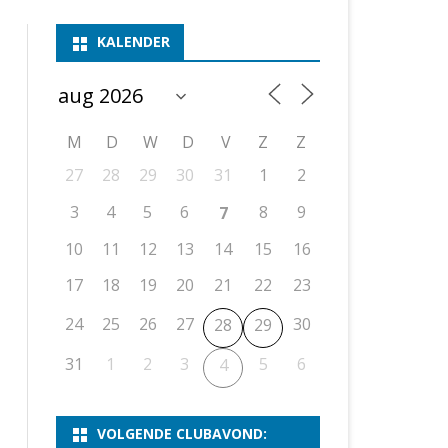
ASSEN 1
BSSK ASSEN
DEELNEMERSLIJST 2026
2026
B
KALENDER
ASSEN 2
ASSEN I
OPEN DRENTSE TOERNOOIEN
UITSLAGEN 2025
WEEKENDTOERNOOI
G
ASSEN 3
ASSEN II
KNSB-COMPETITIE
VERSLAG 2024
JEUGDTOERNOOI
E
NOSBO-BEKER
NOSBO-COMPETITIE
OPEN
P
M
D
W
D
V
Z
Z
UITSLAGEN 2024
RAPIDTOERNOOI
27
28
29
30
31
1
2
KNSB-JEUGDCOMPETITIE
T/M 1900
UITSLAGEN 2023
3
4
5
6
8
9
7
T/M 1700
10
11
12
13
14
15
16
17
18
19
20
21
22
23
ERS VAN SCHAAKCLUB
24
25
26
27
30
28
29
31
1
2
3
5
6
4
VOLGENDE CLUBAVOND: