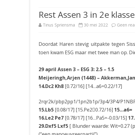
JUBILEUMBIJEENKOMST
KNSB-COMP
Rest Assen 3 in 2e klas
JUBILEUMVIERKAMPEN
UITSLAGEN
NOSBO-CO
Tinus Spriensma
30 mei 2022
Geen rea
INTERNE C
Doordat Haren stevig uitpakte tegen Si
toen kwam ESG maar met twee man op. Die 
29 april Assen 3 – ESG 3: 2.5 – 1.5
Meijeringh,Arjen (1448) – Akkerman,Jan
14.Dc2 Kh8
[0.72/16] [14…a6=0.22/17]
2rqr2k/pbp2pp1/1pn2b1p/3p4/3P4/P1NBP
15.Lb5
[0.08/17] [15.Pe20.72/16]
15…a6=
16.Le2 Pe7
[0.78/17] [16…Pa5=-0.03/15]
17
29.Dxf5 Lxf5
[ Blunder waarde: Wit=0.27 (p
(“een manoeuvreerpartij”)