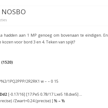
ETITIE
2025-2026
30-MINUTEN-COMPETITIE 2025-
KNSB-COMPETITIE
SNELSCHAAKKAMPIOENSCHAP
se NOSBO
2026
MPETITIE
2025-2026
2025-2026
NOSBO-COMPETITIE
NOTABENE-COMPETITIE 2025-
cties
o
OMPETITIES
2025-2026
RAPIDKAMPIOENSCHAP 2025-
HISTORIE
2026
p
2026
ssa hadden aan 1 MP genoeg om bovenaan te eindigen. En
SNELSCHAAKKAMPIOENSCHAP
R
SPEELSCHEMA
JEUGD 2025-2026
kozen voor bord 3 en 4. Teken van spijt?
e
KNSB-RATINGLIJST
SPEELSCHEMA JEUGD
s
ERELIJST SENIOREN
KNSB-JEUGDRATINGLIJST
 (1520)
t
A
NEDERLANDSE
DEELNEM
JEUGDKAMPIOENSCHAPPEN
ASSEN
s
N2/1PQ2PPP/2R2RK1 w – – 0 15
ERELIJST JEUGD
s
.Dd2
[-0.17/16] [17.Pe5 0.78/17 Lxe5 18.dxe5] …
e
recise) /Zwart=0.24 (precise) ]
½ – ½
n