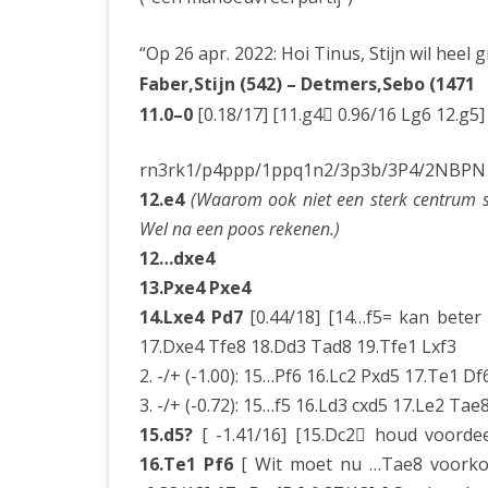
“Op 26 apr. 2022: Hoi Tinus, Stijn wil heel g
Faber,Stijn (542) – Detmers,Sebo (1471
11.0–0
[0.18/17] [11.g4 0.96/16 Lg6 12.g5
rn3rk1/p4ppp/1ppq1n2/3p3b/3P4/2NBPN1
12.e4
(Waarom ook niet een sterk centrum s
Wel na een poos rekenen.)
12…dxe4
13.Pxe4 Pxe4
14.Lxe4 Pd7
[0.44/18] [14…f5= kan beter 
17.Dxe4 Tfe8 18.Dd3 Tad8 19.Tfe1 Lxf3
2. -/+ (-1.00): 15…Pf6 16.Lc2 Pxd5 17.Te1 D
3. -/+ (-0.72): 15…f5 16.Ld3 cxd5 17.Le2 Tae
15.d5?
[ -1.41/16] [15.Dc2 houd voordee
16.Te1 Pf6
[ Wit moet nu …Tae8 voork