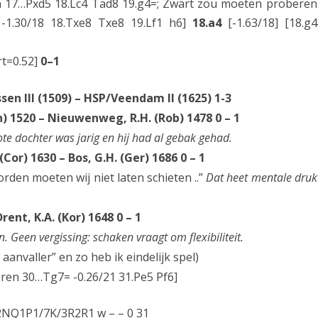
dan 17…Pxd5 18.Lc4 Tad8 19.g4=; Zwart zou moeten proberen
S
 -1.30/18 18.Txe8 Txe8 19.Lf1 h6]
18.a4
[-1.63/18] [18.g4
B
rt=0.52]
0–1
O
n III (1509) – HSP/Veendam II (1625) 1-3
n) 1520 – Nieuwenweg, R.H. (Rob) 1478 0 – 1
ote dochter was jarig en hij had al gebak gehad.
(Cor) 1630 – Bos, G.H. (Ger) 1686 0 – 1
den moeten wij niet laten schieten ..”
Dat heet mentale druk
ent, K.A. (Kor) 1648 0 – 1
n. Geen vergissing: schaken vraagt om flexibiliteit.
aanvaller” en zo heb ik eindelijk spel)
ren 30…Tg7= -0.26/21 31.Pe5 Pf6]
NQ1P1/7K/3R2R1 w – – 0 31