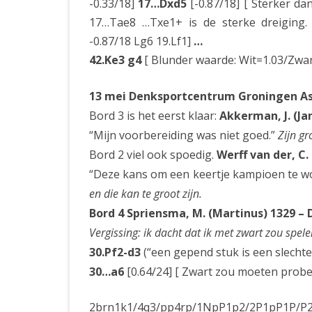
-0.33/18]
17…Dxd5
[-0.87/18] [ Sterker 
17…Tae8 …Txe1+ is de sterke dreiging.
-0.87/18 Lg6 19.Lf1]
…
42.Ke3 g4
[ Blunder waarde: Wit=1.03/Zwa
13 mei Denksportcentrum Groningen Asse
Bord 3 is het eerst klaar:
Akkerman, J. (Ja
“Mijn voorbereiding was niet goed.”
Zijn gr
Bord 2 viel ook spoedig.
Werff van der, C. 
“Deze kans om een keertje kampioen te wor
en die kan te groot zijn.
Bord 4 Spriensma, M. (Martinus) 1329 – Dr
Vergissing: ik dacht dat ik met zwart zou spele
30.Pf2-d3
(“een gepend stuk is een slechte 
30…a6
[0.64/24] [ Zwart zou moeten probe
2brn1k1/4q3/pp4rp/1NpP1p2/2P1pP1P/P2