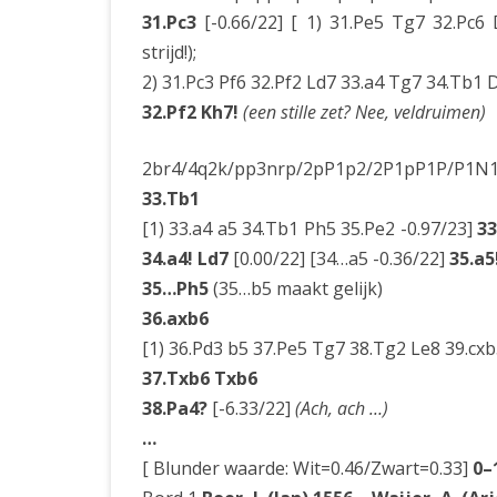
31.Pc3
[-0.66/22] [ 1) 31.Pe5 Tg7 32.Pc6
strijd!);
2) 31.Pc3 Pf6 32.Pf2 Ld7 33.a4 Tg7 34.Tb1
32.Pf2 Kh7!
(een stille zet? Nee, veldruimen)
2br4/4q2k/pp3nrp/2pP1p2/2P1pP1P/P1N1
33.Tb1
[1) 33.a4 a5 34.Tb1 Ph5 35.Pe2 -0.97/23]
3
34.a4! Ld7
[0.00/22] [34…a5 -0.36/22]
35.a5
35…Ph5
(35…b5 maakt gelijk)
36.axb6
[1) 36.Pd3 b5 37.Pe5 Tg7 38.Tg2 Le8 39.cx
37.Txb6 Txb6
38.Pa4?
[-6.33/22]
(Ach, ach …)
…
[ Blunder waarde: Wit=0.46/Zwart=0.33]
0–