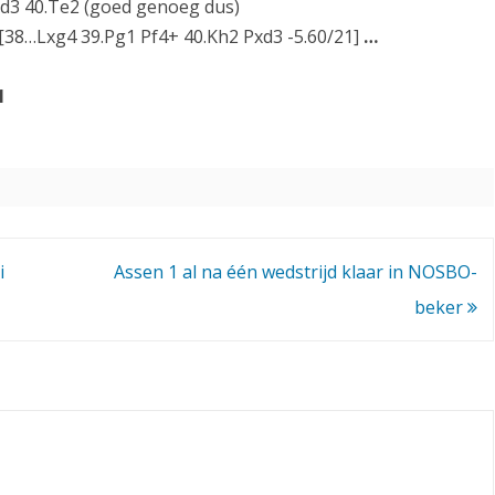
Pxd3 40.Te2 (goed genoeg dus)
[38…Lxg4 39.Pg1 Pf4+ 40.Kh2 Pxd3 -5.60/21]
…
1
i
Assen 1 al na één wedstrijd klaar in NOSBO-
beker