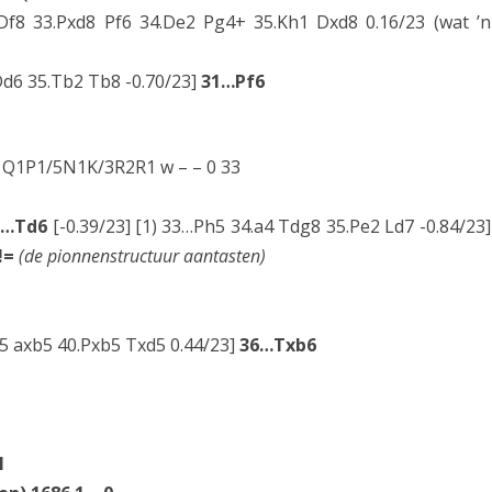
 Df8 33.Pxd8 Pf6 34.De2 Pg4+ 35.Kh1 Dxd8 0.16/23 (wat ’n
 Dd6 35.Tb2 Tb8 -0.70/23]
31…Pf6
Q1P1/5N1K/3R2R1 w – – 0 33
3…Td6
[-0.39/23] [1) 33…Ph5 34.a4 Tdg8 35.Pe2 Ld7 -0.84/23]
!=
(de pionnenstructuur aantasten)
b5 axb5 40.Pxb5 Txd5 0.44/23]
36…Txb6
1