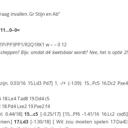
3
raag invallen. Gr Stijn en Ab”
i
n
]
11…0–0=
2
P/PP3PP1/R2Q1RK1 w – – 0 12
e
cheppen? Bijv. omdat d4 kwetsbaar wordt? Nee, het is optie 2!
k
l
a
zijn. 0.03/16 15.Ld3 Pd7] 1. -/+ (-1.09): 15…Pc5 16.Dc2 Pxe4
s
s
f6 18.Le4 Tad8 19.Dd4 c5
e
8 18.Pd4 Lxe2 19.Pxe2 f4
l. 0.44/18]
15…c5
[-0.25/17] [15…Pf6 -1.41/16 16.Lc2 cxd5]
N
omen.]
17.Ld3
[-1.30/18] [ Wit zou moeten spelen 17.Da4
O