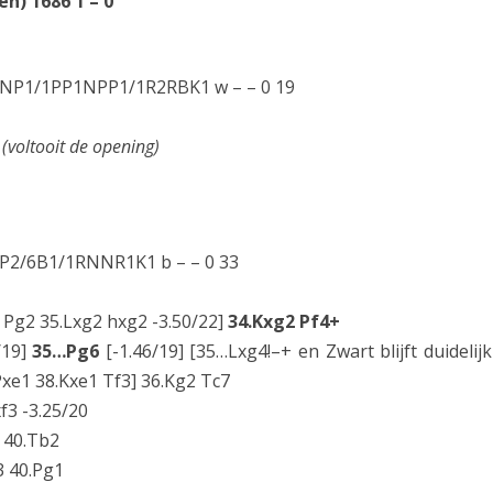
jen) 1686 1 – 0
NP1/1PP1NPP1/1R2RBK1 w – – 0 19
(voltooit de opening)
P2/6B1/1RNNR1K1 b – – 0 33
1 Pg2 35.Lxg2 hxg2 -3.50/22]
34.Kxg2 Pf4+
/19]
35…Pg6
[-1.46/19] [35…Lxg4!–+ en Zwart blijft duidelijk
Pxe1 38.Kxe1 Tf3] 36.Kg2 Tc7
f3 -3.25/20
5 40.Tb2
3 40.Pg1