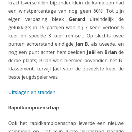
krachtsverschillen bijzonder klein: de kampioen had
a
een winstpercentage van nog geen 60%! Tot zijn
eigen verbazing bleek
Gerard
uiteindelijk de
l
gelukkige; in 15 partijen won hij 7 keer, verloor 5
l
keer en speelde 3 keer remise… Op slechts twee
e
punten achterstand eindigde
Jan B.
als tweede, en
k
nog een punt achter hem deelden
Jaël
en
Brian
de
derde plaats; Brian won hiermee bovendien het B-
a
klassement, terwijl Jaël voor de zoveelste keer de
m
beste jeugdspeler was.
p
Uitslagen en standen
i
o
Rapidkampioenschap
e
Ook het rapidkampioenschap leverde een nieuwe
n
kampioen op. Tot mijn grote verrassing slaagde