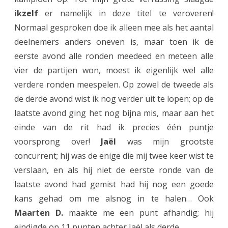
e
ikzelf
er namelijk in deze titel te veroveren!
n
Normaal gesproken doe ik alleen mee als het aantal
o
deelnemers anders oneven is, maar toen ik de
eerste avond alle ronden meedeed en meteen alle
p
vier de partijen won, moest ik eigenlijk wel alle
e
verdere ronden meespelen. Op zowel de tweede als
e
de derde avond wist ik nog verder uit te lopen; op de
n
laatste avond ging het nog bijna mis, maar aan het
einde van de rit had ik precies één puntje
r
voorsprong over!
Jaël
was mijn grootste
i
concurrent; hij was de enige die mij twee keer wist te
j
verslaan, en als hij niet de eerste ronde van de
t
laatste avond had gemist had hij nog een goede
kans gehad om me alsnog in te halen… Ook
j
Maarten D.
maakte me een punt afhandig; hij
e
eindigde op 11 punten achter Jaël als derde.