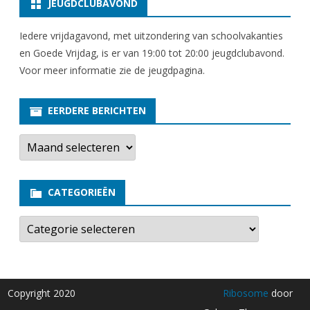
JEUGDCLUBAVOND
Iedere vrijdagavond, met uitzondering van schoolvakanties
en Goede Vrijdag, is er van 19:00 tot 20:00 jeugdclubavond.
Voor meer informatie zie
de jeugdpagina
.
EERDERE BERICHTEN
E
e
r
d
e
CATEGORIEËN
r
e
b
C
e
a
r
t
i
e
c
g
h
o
t
r
Copyright 2020
Ribosome
door
e
i
n