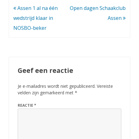
Bericht
Assen 1 al na één
Open dagen Schaakclub
navigatie
wedstrijd klaar in
Assen
NOSBO-beker
Geef een reactie
Je e-mailadres wordt niet gepubliceerd.
Vereiste
velden zijn gemarkeerd met
*
REACTIE
*