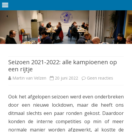
Ga
direct
naar
de
Seizoen 2021-2022: alle kampioenen op
inhoud
een rijtje
Martin van Velzen
20 juni 2022
Geen reacties
o
p
Ook het afgelopen seizoen werd even onderbreken
S
door een nieuwe lockdown, maar die heeft ons
e
ditmaal slechts een paar ronden gekost. Daardoor
i
konden de interne competities op min of meer
normale manier worden afgewerkt, al kostte de
z