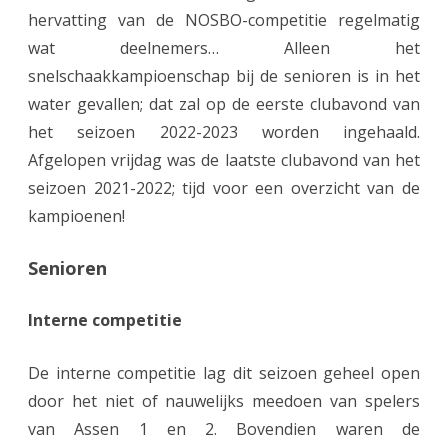
hervatting van de NOSBO-competitie regelmatig
o
wat deelnemers… Alleen het
e
snelschaakkampioenschap bij de senioren is in het
n
water gevallen; dat zal op de eerste clubavond van
het seizoen 2022-2023 worden ingehaald.
2
Afgelopen vrijdag was de laatste clubavond van het
0
seizoen 2021-2022; tijd voor een overzicht van de
2
kampioenen!
1
Senioren
-
2
Interne competitie
0
De interne competitie lag dit seizoen geheel open
2
door het niet of nauwelijks meedoen van spelers
2
van Assen 1 en 2. Bovendien waren de
: