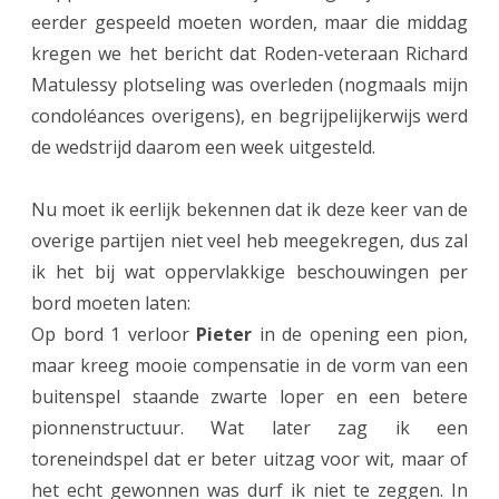
eerder gespeeld moeten worden, maar die middag
n
kregen we het bericht dat Roden-veteraan Richard
I
Matulessy plotseling was overleden (nogmaals mijn
z
condoléances overigens), en begrijpelijkerwijs werd
de wedstrijd daarom een week uitgesteld.
e
t
Nu moet ik eerlijk bekennen dat ik deze keer van de
o
overige partijen niet veel heb meegekregen, dus zal
o
ik het bij wat oppervlakkige beschouwingen per
bord moeten laten:
k
Op bord 1 verloor
Pieter
in de opening een pion,
R
maar kreeg mooie compensatie in de vorm van een
o
buitenspel staande zwarte loper en een betere
d
pionnenstructuur. Wat later zag ik een
toreneindspel dat er beter uitzag voor wit, maar of
e
het echt gewonnen was durf ik niet te zeggen. In
n