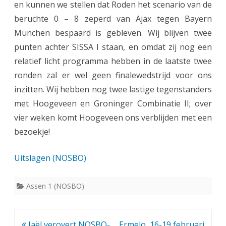
en kunnen we stellen dat Roden het scenario van de
beruchte 0 – 8 zeperd van Ajax tegen Bayern
München bespaard is gebleven. Wij blijven twee
punten achter SISSA I staan, en omdat zij nog een
relatief licht programma hebben in de laatste twee
ronden zal er wel geen finalewedstrijd voor ons
inzitten. Wij hebben nog twee lastige tegenstanders
met Hoogeveen en Groninger Combinatie II; over
vier weken komt Hoogeveen ons verblijden met een
bezoekje!
Uitslagen (NOSBO)
Assen 1 (NOSBO)
Bericht
Jaël verovert NOSBO-
Ermelo, 16-19 februari