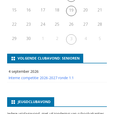
15
16
17
18
20
21
19
22
23
24
25
26
27
28
29
30
1
2
4
5
3
VOLGENDE CLUBAVOND: SENIOREN
4 september 2026:
Interne competitie 2026-2027 ronde 1.1
JEUGDCLUBAVOND
Iedere vrijdagavond, met uitzondering van schoolvakanties