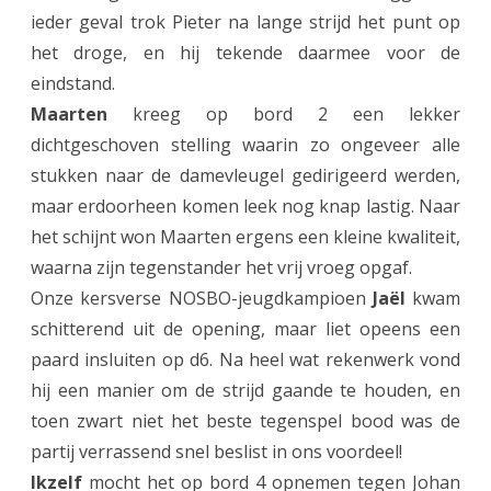
ieder geval trok Pieter na lange strijd het punt op
I
het droge, en hij tekende daarmee voor de
a
eindstand.
Maarten
kreeg op bord 2 een lekker
a
dichtgeschoven stelling waarin zo ongeveer alle
n
stukken naar de damevleugel gedirigeerd werden,
d
maar erdoorheen komen leek nog knap lastig. Naar
e
het schijnt won Maarten ergens een kleine kwaliteit,
waarna zijn tegenstander het vrij vroeg opgaf.
k
Onze kersverse NOSBO-jeugdkampioen
Jaël
kwam
a
schitterend uit de opening, maar liet opeens een
n
paard insluiten op d6. Na heel wat rekenwerk vond
t
hij een manier om de strijd gaande te houden, en
toen zwart niet het beste tegenspel bood was de
i
partij verrassend snel beslist in ons voordeel!
n
Ikzelf
mocht het op bord 4 opnemen tegen Johan