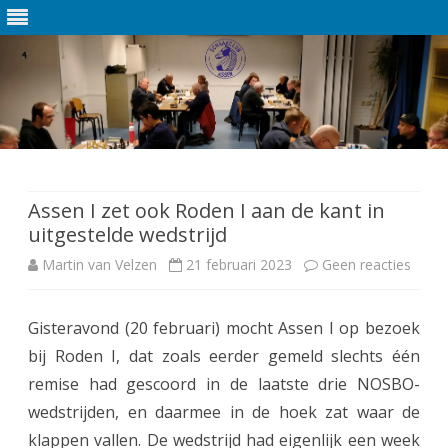
Ga
direct
naar
de
Assen I zet ook Roden I aan de kant in
inhoud
uitgestelde wedstrijd
Martin van Velzen
21 februari 2023
Geen reacties
o
p
Gisteravond (20 februari) mocht Assen I op bezoek
A
bij Roden I, dat zoals eerder gemeld slechts één
s
remise had gescoord in de laatste drie NOSBO-
s
wedstrijden, en daarmee in de hoek zat waar de
klappen vallen. De wedstrijd had eigenlijk een week
e