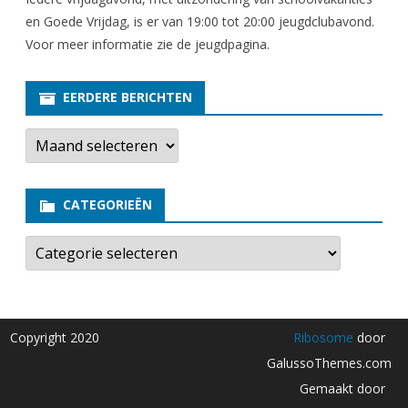
en Goede Vrijdag, is er van 19:00 tot 20:00 jeugdclubavond.
Voor meer informatie zie
de jeugdpagina
.
EERDERE BERICHTEN
E
e
r
d
e
CATEGORIEËN
r
e
b
C
e
a
r
t
i
e
c
g
h
o
t
r
Copyright 2020
Ribosome
door
e
i
n
e
GalussoThemes.com
ë
n
Gemaakt door