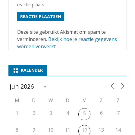
reactie plaats.
Deze site gebruikt Akismet om spam te
verminderen.
Bekijk hoe je reactie gegevens
worden verwerkt
.
KALENDER
M
D
W
D
V
Z
Z
1
2
3
4
6
7
5
8
9
10
11
13
14
12