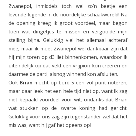
u
Zwanepol, inmiddels toch wel zo’n beetje een
i
levende legende in de noordelijke schaakwereld! Na
de opening kreeg ik groot voordeel, maar begon
t
toen wat dingetjes te missen en vergooide mijn
g
stelling bijna. Gelukkig viel het allemaal achteraf
e
mee, maar ik moet Zwanepol wel dankbaar zijn dat
s
hij mijn toren op d3 liet binnenkomen, waardoor ik
uiteindelijk op dat veld een vrijpion kon creëren en
t
daarmee de partij alsnog winnend kon afsluiten.
e
Ook
Brian
mocht op bord 5 een vol punt noteren,
l
maar daar leek het een hele tijd niet op, want ik zag
d
niet bepaald voordeel voor wit, ondanks dat Brian
wat stukken op de zwarte koning had gericht.
e
Gelukkig voor ons zag zijn tegenstander wel dat het
w
mis was, want hij gaf het opeens op!
e