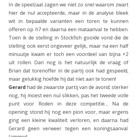
d
In de speelzaal zagen we niet zo snel waarom zwart
hier de nul accepteerde, maar in de analyse bleek
s
wit in bepaalde varianten een toren te kunnen
t
offeren op h7 en daarna een mataanval te hebben.
r
Toen ik de stelling in Stockfish gooide vond die de
stelling ook eerst ongeveer gelijk, maar na een half
i
minuutje kwam er toch een voordeel van bijna +2
j
uit rollen. Dan nog is het natuurlijk de vraag of
d
Brian dat torenoffer in de partij ook had gespeeld,
maar gelukkig hoefde hij dat niet aan te tonen!
Gerard
had de zwaarste partij van de avond; sterker
nog, hij moest een nul slikken, pas het tweede volle
punt voor Roden in deze competitie… Na de
opening stond hij nog een pion voor, maar ergens
ging een kleine kwaliteit verloren, en daarna had
Gerard geen verweer tegen een koningsaanval.
Jammer!