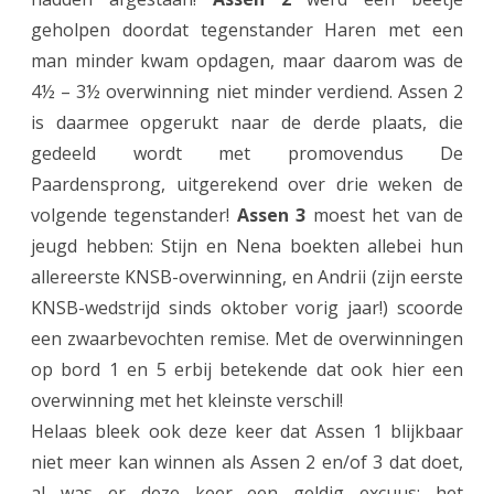
geholpen doordat tegenstander Haren met een
B
man minder kwam opdagen, maar daarom was de
-
4½ – 3½ overwinning niet minder verdiend. Assen 2
c
is daarmee opgerukt naar de derde plaats, die
o
gedeeld wordt met promovendus De
Paardensprong, uitgerekend over drie weken de
m
volgende tegenstander!
Assen 3
moest het van de
p
jeugd hebben: Stijn en Nena boekten allebei hun
e
allereerste KNSB-overwinning, en Andrii (zijn eerste
t
KNSB-wedstrijd sinds oktober vorig jaar!) scoorde
een zwaarbevochten remise. Met de overwinningen
i
op bord 1 en 5 erbij betekende dat ook hier een
t
overwinning met het kleinste verschil!
i
Helaas bleek ook deze keer dat Assen 1 blijkbaar
e
niet meer kan winnen als Assen 2 en/of 3 dat doet,
al was er deze keer een geldig excuus: het
: