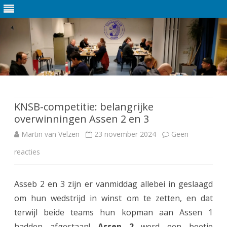
Ga
direct
naar
de
KNSB-competitie: belangrijke
inhoud
overwinningen Assen 2 en 3
Martin van Velzen
23 november 2024
Geen
reacties
o
p
Asseb 2 en 3 zijn er vanmiddag allebei in geslaagd
K
om hun wedstrijd in winst om te zetten, en dat
N
terwijl beide teams hun kopman aan Assen 1
S
hadden afgestaan!
Assen 2
werd een beetje