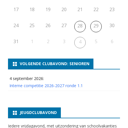
17
18
19
20
21
22
23
24
25
26
27
30
28
29
31
1
2
3
5
6
4
VOLGENDE CLUBAVOND: SENIOREN
4 september 2026:
Interne competitie 2026-2027 ronde 1.1
JEUGDCLUBAVOND
Iedere vrijdagavond, met uitzondering van schoolvakanties