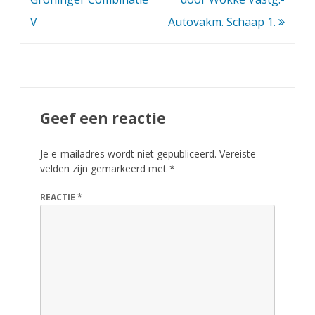
v
V
Autovakm. Schaap 1.
e
r
w
i
Geef een reactie
n
n
Je e-mailadres wordt niet gepubliceerd.
Vereiste
velden zijn gemarkeerd met
*
i
REACTIE
*
n
g
e
n
A