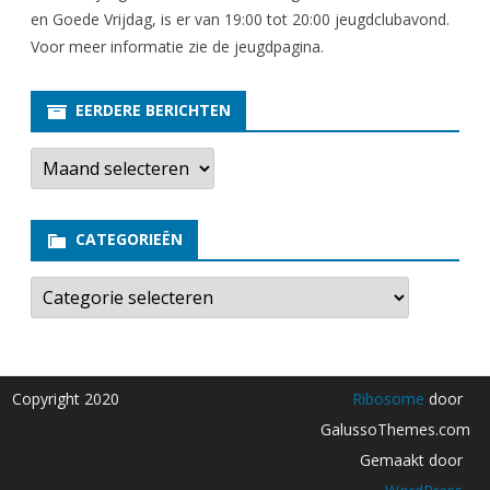
en Goede Vrijdag, is er van 19:00 tot 20:00 jeugdclubavond.
Voor meer informatie zie
de jeugdpagina
.
EERDERE BERICHTEN
E
e
r
d
e
CATEGORIEËN
r
e
b
C
e
a
r
t
i
e
c
g
h
o
t
r
Copyright 2020
Ribosome
door
e
i
n
e
GalussoThemes.com
ë
n
Gemaakt door