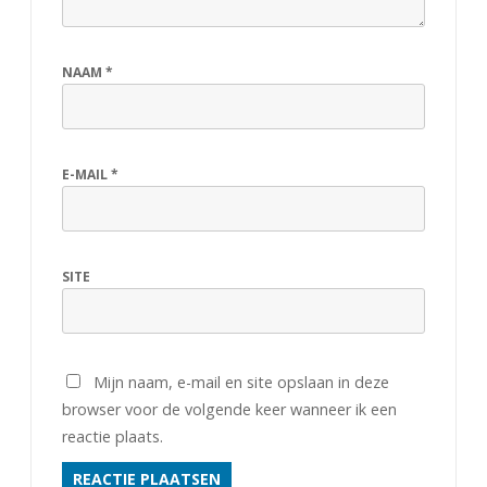
s
s
NAAM
*
e
n
2
E-MAIL
*
e
n
SITE
3
Mijn naam, e-mail en site opslaan in deze
browser voor de volgende keer wanneer ik een
reactie plaats.