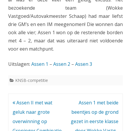
bezoekende team (Wokke
b
Vastgoed/Autovakmeester Schaap) had maar liefst
e
drie GM’s en een IM meegenomen! Die wonnen dan
l
ook alle vier; Assen 1 won op de resterende borden
met 4 – 2, maar dat was uiteraard niet voldoende
a
voor een matchpunt.
n
g
Uitslagen:
Assen 1
–
Assen 2
–
Assen 3
r
KNSB-competitie
i
j
k
Bericht
Assen II met wat
Assen 1 met beide
navigatie
geluk naar grote
beentjes op de grond
e
overwinning op
gezet in eerste klasse
o
Groninger Combinatie
door Wokke Vastg.-