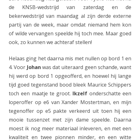
de KNSB-wedstrijd van zaterdag en de
h
bekerwedstrijd van maandag al zijn derde externe
p
partij van de week, maar omdat niemand hem kon
u
of wilde vervangen speelde hij toch mee. Maar goed
ook, zo kunnen we achteraf stellen!
n
t
Helaas ging het daarna mis met nullen op bord 1 en
u
4. Voor
Johan
was dat uiteraard geen schande, want
hij werd op bord 1 opgeofferd, en hoewel hij lange
i
tijd goed tegenstand bood bleek Maurice Schippers
t
toch een maatje te groot.
Ikzelf
onderschatte een
h
loperoffer op e6 van Xander Mostertman, en mijn
e
tegenoffer op e5 pakte verkeerd uit toen hij een
mooie tussenzet met zijn dame speelde. Daarna
t
moest ik nog meer materiaal inleveren, en met een
v
kwaliteit en twee pionnen minder, en een witte