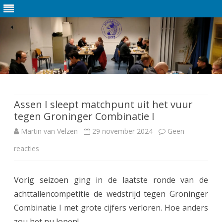
Ga
direct
naar
de
Assen I sleept matchpunt uit het vuur
inhoud
tegen Groninger Combinatie I
Martin van Velzen
29 november 2024
Geen
reacties
o
p
Vorig seizoen ging in de laatste ronde van de
A
achttallencompetitie de wedstrijd tegen Groninger
s
Combinatie I met grote cijfers verloren. Hoe anders
s
zou het nu lopen!