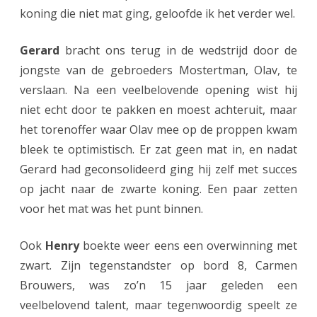
u
koning die niet mat ging, geloofde ik het verder wel.
u
Gerard
bracht ons terug in de wedstrijd door de
r
jongste van de gebroeders Mostertman, Olav, te
t
verslaan. Na een veelbelovende opening wist hij
e
niet echt door te pakken en moest achteruit, maar
g
het torenoffer waar Olav mee op de proppen kwam
bleek te optimistisch. Er zat geen mat in, en nadat
e
Gerard had geconsolideerd ging hij zelf met succes
n
op jacht naar de zwarte koning. Een paar zetten
G
voor het mat was het punt binnen.
r
Ook
Henry
boekte weer eens een overwinning met
o
zwart. Zijn tegenstandster op bord 8, Carmen
n
Brouwers, was zo’n 15 jaar geleden een
i
veelbelovend talent, maar tegenwoordig speelt ze