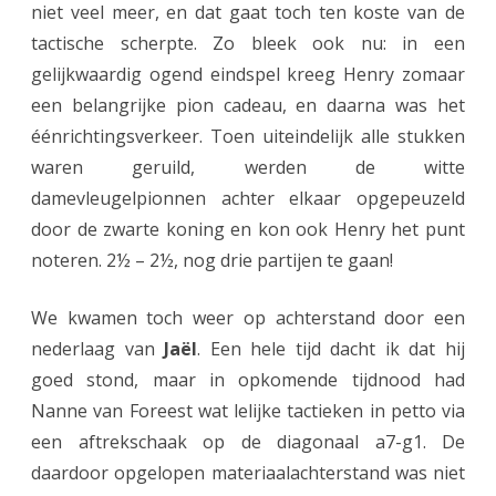
niet veel meer, en dat gaat toch ten koste van de
n
tactische scherpte. Zo bleek ook nu: in een
g
gelijkwaardig ogend eindspel kreeg Henry zomaar
e
een belangrijke pion cadeau, en daarna was het
r
éénrichtingsverkeer. Toen uiteindelijk alle stukken
waren geruild, werden de witte
C
damevleugelpionnen achter elkaar opgepeuzeld
o
door de zwarte koning en kon ook Henry het punt
m
noteren. 2½ – 2½, nog drie partijen te gaan!
b
We kwamen toch weer op achterstand door een
i
nederlaag van
Jaël
. Een hele tijd dacht ik dat hij
n
goed stond, maar in opkomende tijdnood had
a
Nanne van Foreest wat lelijke tactieken in petto via
een aftrekschaak op de diagonaal a7-g1. De
t
daardoor opgelopen materiaalachterstand was niet
i