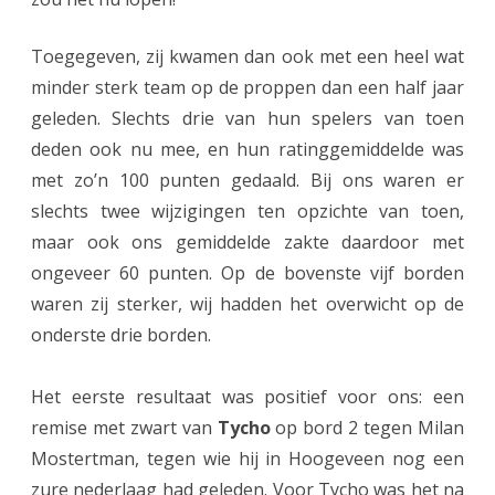
e
Toegegeven, zij kwamen dan ook met een heel wat
n
minder sterk team op de proppen dan een half jaar
I
geleden. Slechts drie van hun spelers van toen
s
deden ook nu mee, en hun ratinggemiddelde was
met zo’n 100 punten gedaald. Bij ons waren er
l
slechts twee wijzigingen ten opzichte van toen,
e
maar ook ons gemiddelde zakte daardoor met
e
ongeveer 60 punten. Op de bovenste vijf borden
p
waren zij sterker, wij hadden het overwicht op de
onderste drie borden.
t
m
Het eerste resultaat was positief voor ons: een
a
remise met zwart van
Tycho
op bord 2 tegen Milan
t
Mostertman, tegen wie hij in Hoogeveen nog een
zure nederlaag had geleden. Voor Tycho was het na
c