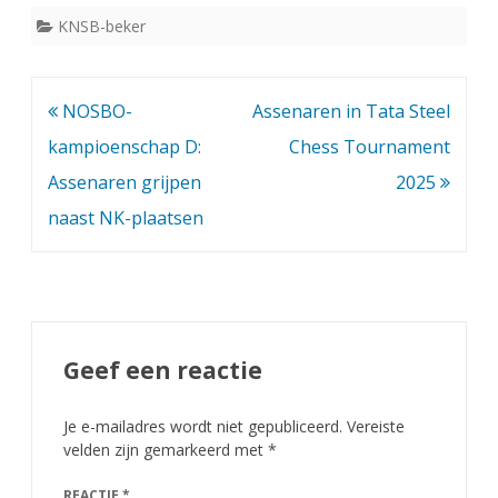
e
KNSB-beker
e
s
Bericht
NOSBO-
Assenaren in Tata Steel
t
navigatie
kampioenschap D:
Chess Tournament
e
Assenaren grijpen
2025
r
naast NK-plaatsen
k
l
a
s
Geef een reactie
s
Je e-mailadres wordt niet gepubliceerd.
Vereiste
e
velden zijn gemarkeerd met
*
r
REACTIE
*