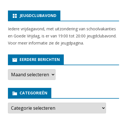
JEUGDCLUBAVOND
Iedere vrijdagavond, met uitzondering van schoolvakanties
en Goede Vrijdag, is er van 19:00 tot 20:00 jeugdclubavond.
Voor meer informatie zie
de jeugdpagina
.
EERDERE BERICHTEN
E
e
r
d
e
CATEGORIEËN
r
e
b
C
e
a
r
t
i
e
c
g
h