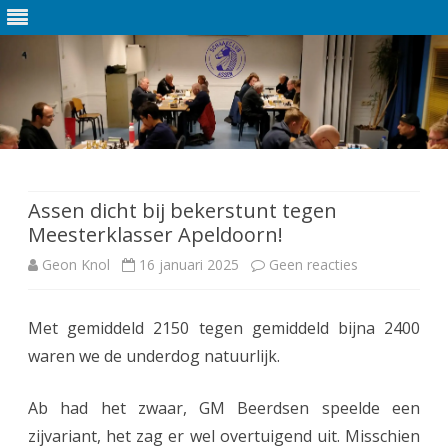
Ga
direct
naar
de
Assen dicht bij bekerstunt tegen
inhoud
Meesterklasser Apeldoorn!
Geon Knol
16 januari 2025
Geen reacties
o
p
Met gemiddeld 2150 tegen gemiddeld bijna 2400
A
waren we de underdog natuurlijk.
s
s
Ab had het zwaar, GM Beerdsen speelde een
zijvariant, het zag er wel overtuigend uit. Misschien
e