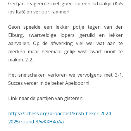
Gertjan reageerde niet goed op een schaakje (Ka5
r
ipv Ka6) en verloor. Jammer!
s
Geon speelde een lekker potje tegen van der
t
Elburg, zwartveldige lopers geruild en lekker
u
aanvallen. Op de afwerking viel wel wat aan te
n
merken maar helemaal gelijk wist zwart nooit te
maken. 2-2.
t
t
Het snelschaken verloren we vervolgens met 3-1.
e
Succes verder in de beker Apeldoorn!
g
Link naar de partijen van gisteren:
e
n
https://lichess.org/broadcast/knsb-beker-2024-
2025/round-3/wKXH4oAa
M