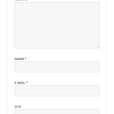
A
p
e
l
d
o
o
NAAM
*
r
n
E-MAIL
*
!
SITE