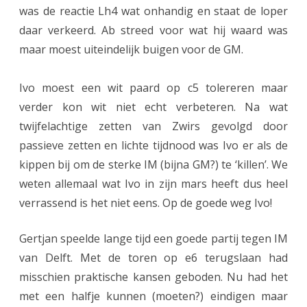
was de reactie Lh4 wat onhandig en staat de loper
n
daar verkeerd. Ab streed voor wat hij waard was
d
maar moest uiteindelijk buigen voor de GM.
i
Ivo moest een wit paard op c5 tolereren maar
c
verder kon wit niet echt verbeteren. Na wat
h
twijfelachtige zetten van Zwirs gevolgd door
t
passieve zetten en lichte tijdnood was Ivo er als de
b
kippen bij om de sterke IM (bijna GM?) te ‘killen’. We
weten allemaal wat Ivo in zijn mars heeft dus heel
i
verrassend is het niet eens. Op de goede weg Ivo!
j
b
Gertjan speelde lange tijd een goede partij tegen IM
van Delft. Met de toren op e6 terugslaan had
e
misschien praktische kansen geboden. Nu had het
k
met een halfje kunnen (moeten?) eindigen maar
e