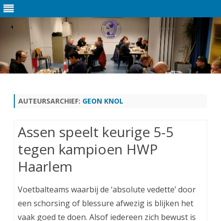
Ga
direct
naar
de
AUTEURSARCHIEF:
GEON KNOL
inhoud
Assen speelt keurige 5-5
tegen kampioen HWP
Haarlem
Voetbalteams waarbij de ‘absolute vedette’ door
een schorsing of blessure afwezig is blijken het
vaak goed te doen. Alsof iedereen zich bewust is