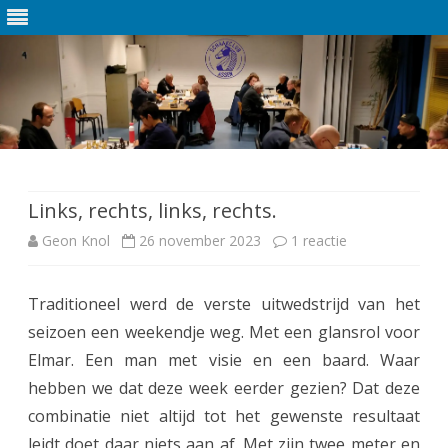
Ga
direct
naar
de
Links, rechts, links, rechts.
inhoud
Geon Knol
26 november 2023
1 reactie
o
p
Traditioneel werd de verste uitwedstrijd van het
L
seizoen een weekendje weg. Met een glansrol voor
i
Elmar. Een man met visie en een baard. Waar
n
hebben we dat deze week eerder gezien? Dat deze
combinatie niet altijd tot het gewenste resultaat
k
leidt doet daar niets aan af. Met zijn twee meter en