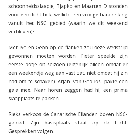
s
schoonheidsslaapje, Tjapko en Maarten D stonden
,
voor een dicht hek, wellicht een vroege handreiking
vanuit het NSC gebied (waarin we dit weekend
r
verbleven)?
e
c
Met Ivo en Geon op de flanken zou deze wedstrijd
gewonnen moeten worden, Pieter speelde zijn
h
eerste potje dit seizoen (eigenlijk alleen omdat er
t
een weekendje weg aan vast zat, niet omdat hij zin
s
had om te schaken). Arjan, van God los, pakte een
.
gala mee. Naar horen zeggen had hij een prima
slaapplaats te pakken.
Rieks verkoos de Canarische Eilanden boven NSC-
gebied. Zijn basisplaats staat op de tocht.
Gesprekken volgen.