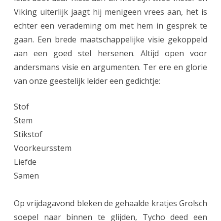
s
Viking uiterlijk jaagt hij menigeen vrees aan, het is
,
echter een verademing om met hem in gesprek te
r
gaan. Een brede maatschappelijke visie gekoppeld
aan een goed stel hersenen. Altijd open voor
e
andersmans visie en argumenten. Ter ere en glorie
c
van onze geestelijk leider een gedichtje:
h
t
Stof
Stem
s
Stikstof
,
Voorkeursstem
l
Liefde
i
Samen
n
Op vrijdagavond bleken de gehaalde kratjes Grolsch
k
soepel naar binnen te glijden, Tycho deed een