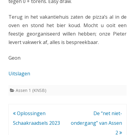
tegen 0 + torens. Easy draw.
Terug in het vakantiehuis zaten de pizza’s al in de
oven en stond het bier koud. Mocht u ooit een
feestje georganiseerd willen hebben; onze Pieter
levert vakwerk af, alles is bespreekbaar.
Geon
Uitslagen
Assen 1 (KNSB)
Bericht
Oplossingen
De “net niet-
navigatie
Schaakraadsels 2023
ondergang” van Assen
2