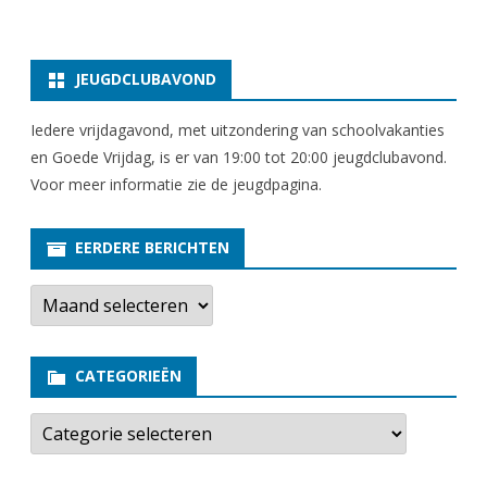
JEUGDCLUBAVOND
Iedere vrijdagavond, met uitzondering van schoolvakanties
en Goede Vrijdag, is er van 19:00 tot 20:00 jeugdclubavond.
Voor meer informatie zie
de jeugdpagina
.
EERDERE BERICHTEN
E
e
r
d
e
CATEGORIEËN
r
e
b
C
e
a
r
t
i
e
c